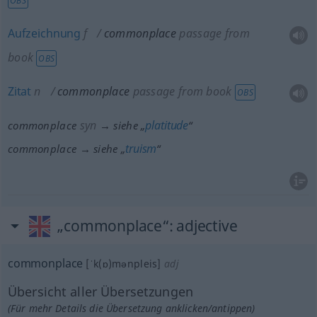
OBS
Aufzeichnung
f
commonplace
passage from
book
OBS
Zitat
n
commonplace
passage from book
OBS
syn
platitude
commonplace
→ siehe „
“
truism
commonplace → siehe „
“
„commonplace“
: adjective
commonplace
[ˈk(ɒ)mənpleis]
adj
Übersicht aller Übersetzungen
(Für mehr Details die Übersetzung anklicken/antippen)