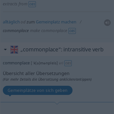
extracts from
OBS
alltäglich
od
zum
Gemeinplatz
machen
commonplace
make commonplace
OBS
„commonplace“
: intransitive verb
commonplace
[ˈk(ɒ)mənpleis]
v/i
OBS
Übersicht aller Übersetzungen
(Für mehr Details die Übersetzung anklicken/antippen)
Gemeinplätze von sich geben