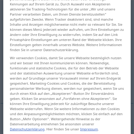
Kennungen auf Ihrem Gerät zu. Durch Auswahl von Akzeptieren
commonplace
[ˈk(ɒ)mənpleis]
s
aktivieren Sie Tracking-Technologien für die unter „Wir und unsere
Partner verarbeiten Daten, um Ihnen Dienste bereitzustellen“
aufgeführten Zwecke. Wenn Tracker deaktiviert sind, sind manche
Übersicht aller Übersetzungen
Inhalte und Anzeigen möglicherweise nicht mehr so relevant für Sie. Sie
(Für mehr Details die Übersetzung anklicken/antippen)
können dieses Menü jederzeit wieder aufrufen, um Ihre Einstellungen zu
ändern oder Ihre Einwilligung zu widerrufen, indem Sie auf den Link
Privatsphäre-Einstellungen am unteren Rand der Webseite klicken. Ihre
Gemeinplatz, Binsenwahrheit, Plattitüde
Einstellungen gelten innerhalb unseres Website. Weitere Informationen
finden Sie in unserer Datenschutzerklärung.
Alltäglichkeit, Abgedroschenheit
Wir verwenden Cookies, damit Sie unsere Webseite bestmöglich nutzen
und wir besser mit Ihnen kommunizieren können. Notwendige,
funktionale und statistische Cookies, die für den Betrieb der Webseite
alltägliche Sache
und der statistischen Auswertung unserer Webseite erforderlich sind,
werden auf Grundlage unserer Vorauswahl immer auf Ihrem Endgerät
gespeichert. Marketing-Cookies und Cookies, die der Bereitstellung
personalisierter Werbung dienen, werden nur gespeichert, wenn Sie uns
Lesefrucht, Aufzeichnung, Zitat
durch einen Klick auf den „Akzeptieren“-Button Ihr Einverständnis
geben. Klicken Sie ansonsten auf „Fortfahren ohne Akzeptieren“. Sie
können Ihre Einwilligung jederzeit für zukünftige Besuche unserer
Webseite widerrufen. Wenn Sie weitere Informationen zu den Cookies
und den Anpassungsmöglichkeiten möchten, klicken Sie einfach auf den
Button „Mehr Optionen“. Weitergehende Hinweise zu der
Gemeinplatz
m
commonplace
platitude
Datenverarbeitung entnehmen Sie ansonsten unserer
Datenschutzerklärung
. Hier finden Sie unser
Impressum
.