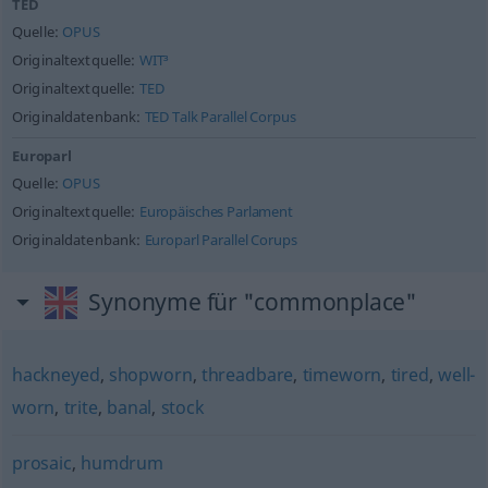
TED
Quelle:
OPUS
Originaltextquelle:
WIT³
Originaltextquelle:
TED
Originaldatenbank:
TED Talk Parallel Corpus
Europarl
Quelle:
OPUS
Originaltextquelle:
Europäisches Parlament
Originaldatenbank:
Europarl Parallel Corups
Synonyme für "commonplace"
hackneyed
,
shopworn
,
threadbare
,
timeworn
,
tired
,
well-
worn
,
trite
,
banal
,
stock
prosaic
,
humdrum