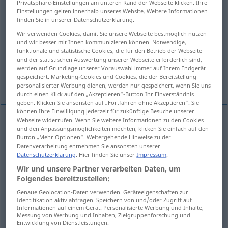
Privatsphäre-Einstellungen am unteren Rand der Webseite klicken. Ihre
Einstellungen gelten innerhalb unseres Website. Weitere Informationen
Übersicht aller Übersetzungen
finden Sie in unserer Datenschutzerklärung.
(Für mehr Details die Übersetzung anklicken/antippen)
Wir verwenden Cookies, damit Sie unsere Webseite bestmöglich nutzen
und wir besser mit Ihnen kommunizieren können. Notwendige,
funktionale und statistische Cookies, die für den Betrieb der Webseite
Unglück, Unheil, Katastrophe
und der statistischen Auswertung unserer Webseite erforderlich sind,
werden auf Grundlage unserer Vorauswahl immer auf Ihrem Endgerät
gespeichert. Marketing-Cookies und Cookies, die der Bereitstellung
Elend, Jammer, Not, Trübsal
personalisierter Werbung dienen, werden nur gespeichert, wenn Sie uns
durch einen Klick auf den „Akzeptieren“-Button Ihr Einverständnis
geben. Klicken Sie ansonsten auf „Fortfahren ohne Akzeptieren“. Sie
können Ihre Einwilligung jederzeit für zukünftige Besuche unserer
Webseite widerrufen. Wenn Sie weitere Informationen zu den Cookies
und den Anpassungsmöglichkeiten möchten, klicken Sie einfach auf den
Unglück
n
calamity
Button „Mehr Optionen“. Weitergehende Hinweise zu der
Datenverarbeitung entnehmen Sie ansonsten unserer
Datenschutzerklärung
. Hier finden Sie unser
Impressum
.
Unheil
n
calamity
Wir und unsere Partner verarbeiten Daten, um
Folgendes bereitzustellen:
Katastrophe
f
calamity
Genaue Geolocation-Daten verwenden. Geräteeigenschaften zur
Identifikation aktiv abfragen. Speichern von und/oder Zugriff auf
Informationen auf einem Gerät. Personalisierte Werbung und Inhalte,
Messung von Werbung und Inhalten, Zielgruppenforschung und
Entwicklung von Dienstleistungen.