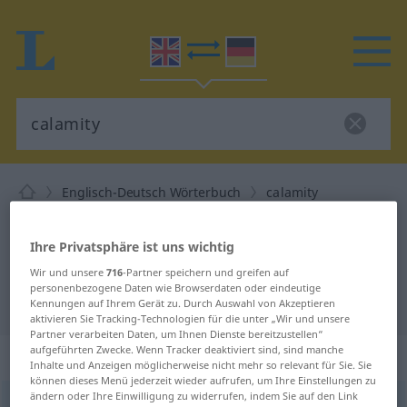
Englisch-Deutsch Wörterbuch
calamity
Englisch-Deutsch Übersetzung für
Ihre Privatsphäre ist uns wichtig
"calamity"
Wir und unsere
716
-Partner speichern und greifen auf
personenbezogene Daten wie Browserdaten oder eindeutige
"calamity" Deutsch Übersetzung
Kennungen auf Ihrem Gerät zu. Durch Auswahl von Akzeptieren
aktivieren Sie Tracking-Technologien für die unter „Wir und unsere
Partner verarbeiten Daten, um Ihnen Dienste bereitzustellen“
aufgeführten Zwecke. Wenn Tracker deaktiviert sind, sind manche
„calamity“
: noun
Inhalte und Anzeigen möglicherweise nicht mehr so relevant für Sie. Sie
können dieses Menü jederzeit wieder aufrufen, um Ihre Einstellungen zu
ändern oder Ihre Einwilligung zu widerrufen, indem Sie auf den Link
calamity
s