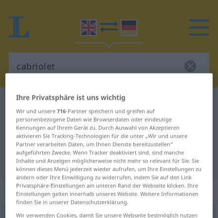
Ihre Privatsphäre ist uns wichtig
Englisch-Deutsch Wörterbuch
cabriolet
Wir und unsere
716
-Partner speichern und greifen auf
Englisch-Deutsch Übersetzung für
personenbezogene Daten wie Browserdaten oder eindeutige
Kennungen auf Ihrem Gerät zu. Durch Auswahl von Akzeptieren
"cabriolet"
aktivieren Sie Tracking-Technologien für die unter „Wir und unsere
Partner verarbeiten Daten, um Ihnen Dienste bereitzustellen“
aufgeführten Zwecke. Wenn Tracker deaktiviert sind, sind manche
"cabriolet" Deutsch Übersetzung
Inhalte und Anzeigen möglicherweise nicht mehr so relevant für Sie. Sie
können dieses Menü jederzeit wieder aufrufen, um Ihre Einstellungen zu
ändern oder Ihre Einwilligung zu widerrufen, indem Sie auf den Link
Privatsphäre-Einstellungen am unteren Rand der Webseite klicken. Ihre
„cabriolet“
: noun
Einstellungen gelten innerhalb unseres Website. Weitere Informationen
finden Sie in unserer Datenschutzerklärung.
Wir verwenden Cookies, damit Sie unsere Webseite bestmöglich nutzen
cabriolet
[kæbrioˈlei; -riə-]
s