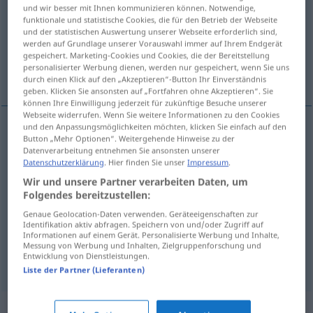
und wir besser mit Ihnen kommunizieren können. Notwendige,
funktionale und statistische Cookies, die für den Betrieb der Webseite
Übersicht aller Übersetzungen
und der statistischen Auswertung unserer Webseite erforderlich sind,
(Für mehr Details die Übersetzung anklicken/antippen)
werden auf Grundlage unserer Vorauswahl immer auf Ihrem Endgerät
gespeichert. Marketing-Cookies und Cookies, die der Bereitstellung
personalisierter Werbung dienen, werden nur gespeichert, wenn Sie uns
Kabriolett
durch einen Klick auf den „Akzeptieren“-Button Ihr Einverständnis
geben. Klicken Sie ansonsten auf „Fortfahren ohne Akzeptieren“. Sie
können Ihre Einwilligung jederzeit für zukünftige Besuche unserer
Webseite widerrufen. Wenn Sie weitere Informationen zu den Cookies
und den Anpassungsmöglichkeiten möchten, klicken Sie einfach auf den
Button „Mehr Optionen“. Weitergehende Hinweise zu der
Kabriolett
n
cabriolet
Datenverarbeitung entnehmen Sie ansonsten unserer
Datenschutzerklärung
. Hier finden Sie unser
Impressum
.
(carriage) leichter, zweirädriger, Einspänner mit
Wir und unsere Partner verarbeiten Daten, um
Folgendes bereitzustellen:
Klappdach
cabriolet
od
HIST
OBS
Genaue Geolocation-Daten verwenden. Geräteeigenschaften zur
Identifikation aktiv abfragen. Speichern von und/oder Zugriff auf
Kraftwagen mit zurückklappbarem Verdeck
Informationen auf einem Gerät. Personalisierte Werbung und Inhalte,
Messung von Werbung und Inhalten, Zielgruppenforschung und
Entwicklung von Dienstleistungen.
cabriolet
car
Liste der Partner (Lieferanten)
Synonyme für "cabriolet"