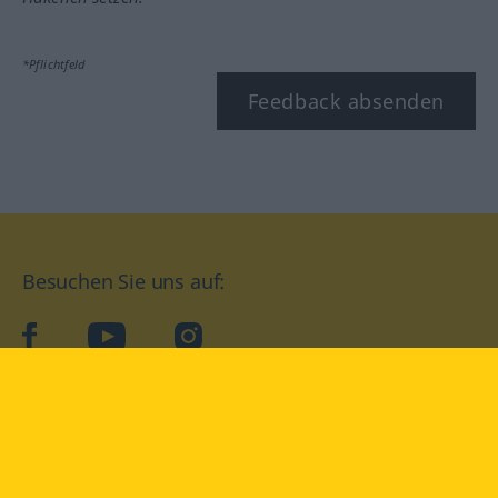
*Pflichtfeld
Feedback absenden
Besuchen Sie uns auf:
facebook
YouTube
Instagram
Langenscheidt