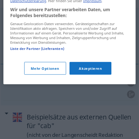
Datenschutzerklärung
. Hier finden Sie unser
Impressum
.
Wir und unsere Partner verarbeiten Daten, um
Folgendes bereitzustellen:
cab
[kæb]
v/i
<
prät
u.
pperf
cabbed
>
UMG
Genaue Geolocation-Daten verwenden. Geräteeigenschaften zur
Übersicht aller Übersetzungen
Identifikation aktiv abfragen. Speichern von und/oder Zugriff auf
Informationen auf einem Gerät. Personalisierte Werbung und Inhalte,
(Für mehr Details die Übersetzung anklicken/antippen)
Messung von Werbung und Inhalten, Zielgruppenforschung und
Entwicklung von Dienstleistungen.
Liste der Partner (Lieferanten)
mit dem Taxi fahren
Mehr Optionen
Akzeptieren
mit dem
Taxi
fahren
cab
Beispielsätze aus externen Quellen
für "cab"
(nicht von der Langenscheidt Redaktion