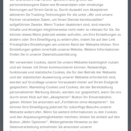
personenbezogene Daten wie Browserdaten oder eindeutige
Kennungen auf Ihrem Gerät zu. Durch Auswahl von Akzeptieren
Übersicht aller Übersetzungen
aktivieren Sie Tracking-Technologien für die unter „Wir und unsere
(Für mehr Details die Übersetzung anklicken/antippen)
Partner verarbeiten Daten, um Ihnen Dienste bereitzustellen“
aufgeführten Zwecke. Wenn Tracker deaktiviert sind, sind manche
Inhalte und Anzeigen möglicherweise nicht mehr so relevant für Sie. Sie
Taxi, Fiaker
Führerstand, Führerhaus
können dieses Menü jederzeit wieder aufrufen, um Ihre Einstellungen zu
ändern oder Ihre Einwilligung zu widerrufen, indem Sie auf den Link
Privatsphäre-Einstellungen am unteren Rand der Webseite klicken. Ihre
Einstellungen gelten innerhalb unseres Website. Weitere Informationen
finden Sie in unserer Datenschutzerklärung.
Taxi
n
cab
Wir verwenden Cookies, damit Sie unsere Webseite bestmöglich nutzen
und wir besser mit Ihnen kommunizieren können. Notwendige,
funktionale und statistische Cookies, die für den Betrieb der Webseite
Fiaker
m
cab
und der statistischen Auswertung unserer Webseite erforderlich sind,
werden auf Grundlage unserer Vorauswahl immer auf Ihrem Endgerät
gespeichert. Marketing-Cookies und Cookies, die der Bereitstellung
personalisierter Werbung dienen, werden nur gespeichert, wenn Sie uns
Führerstand
m
cab
of locomotive
durch einen Klick auf den „Akzeptieren“-Button Ihr Einverständnis
geben. Klicken Sie ansonsten auf „Fortfahren ohne Akzeptieren“. Sie
können Ihre Einwilligung jederzeit für zukünftige Besuche unserer
Führerhaus
n
cab
of truck
Webseite widerrufen. Wenn Sie weitere Informationen zu den Cookies
und den Anpassungsmöglichkeiten möchten, klicken Sie einfach auf den
Button „Mehr Optionen“. Weitergehende Hinweise zu der
Datenverarbeitung entnehmen Sie ansonsten unserer
„cab“
: intransitive verb