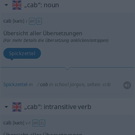
„cab“
: noun
cab
[kæb]
s
BR
SL
Übersicht aller Übersetzungen
(Für mehr Details die Übersetzung anklicken/antippen)
Spickzettel
Spickzettel
m
cab
in school jargon, selten: crib
„cab“
: intransitive verb
cab
[kæb]
v/i
BR
SL