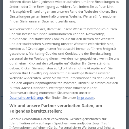
können dieses Menü jederzeit wieder aufrufen, um Ihre Einstellungen zu
ändern oder Ihre Einwilligung zu widerrufen, indem Sie auf den Link
Übersicht aller Übersetzungen
Privatsphäre-Einstellungen am unteren Rand der Webseite klicken. Ihre
Einstellungen gelten innerhalb unseres Website. Weitere Informationen
(Für mehr Details die Übersetzung anklicken/antippen)
finden Sie in unserer Datenschutzerklärung.
Wir verwenden Cookies, damit Sie unsere Webseite bestmöglich nutzen
ankündigen, in Aussicht stellen
und wir besser mit Ihnen kommunizieren können. Notwendige,
funktionale und statistische Cookies, die für den Betrieb der Webseite
und der statistischen Auswertung unserer Webseite erforderlich sind,
verkündigen, ankündigen, bekannt machen,
werden auf Grundlage unserer Vorauswahl immer auf Ihrem Endgerät
ansagen, aufrufen
gespeichert. Marketing-Cookies und Cookies, die der Bereitstellung
personalisierter Werbung dienen, werden nur gespeichert, wenn Sie uns
durch einen Klick auf den „Akzeptieren“-Button Ihr Einverständnis
zeigen, verraten, enthüllen
anmelden
geben. Klicken Sie ansonsten auf „Fortfahren ohne Akzeptieren“. Sie
können Ihre Einwilligung jederzeit für zukünftige Besuche unserer
Webseite widerrufen. Wenn Sie weitere Informationen zu den Cookies
durchsagen
und den Anpassungsmöglichkeiten möchten, klicken Sie einfach auf den
Button „Mehr Optionen“. Weitergehende Hinweise zu der
Datenverarbeitung entnehmen Sie ansonsten unserer
Datenschutzerklärung
. Hier finden Sie unser
Impressum
.
Wir und unsere Partner verarbeiten Daten, um
Folgendes bereitzustellen:
ankünd(ig)en, in
Aussicht
stellen
announce
Genaue Geolocation-Daten verwenden. Geräteeigenschaften zur
future event
etc
Identifikation aktiv abfragen. Speichern von und/oder Zugriff auf
Informationen auf einem Gerät. Personalisierte Werbung und Inhalte,