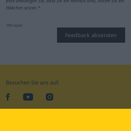
Bitte bestätigen Sie, dass Sie ein Mensch sind, indem Sie ein
Häkchen setzen.*
*Pflichtfeld
Feedback absenden
Besuchen Sie uns auf:
facebook
YouTube
Instagram
Langenscheidt