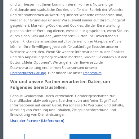
und wir besser mit Ihnen kommunizieren können. Notwendige,
funktionale und statistische Cookies, die für den Betrieb der Webseite
Übersicht aller Übersetzungen
und der statistischen Auswertung unserer Webseite erforderlich sind,
(Für mehr Details die Übersetzung anklicken/antippen)
werden auf Grundlage unserer Vorauswahl immer auf Ihrem Endgerät
gespeichert. Marketing-Cookies und Cookies, die der Bereitstellung
personalisierter Werbung dienen, werden nur gespeichert, wenn Sie uns
Anmerken, Kommentieren
durch einen Klick auf den „Akzeptieren“-Button Ihr Einverständnis
geben. Klicken Sie ansonsten auf „Fortfahren ohne Akzeptieren“. Sie
können Ihre Einwilligung jederzeit für zukünftige Besuche unserer
Anmerkung, Glosse
Webseite widerrufen. Wenn Sie weitere Informationen zu den Cookies
und den Anpassungsmöglichkeiten möchten, klicken Sie einfach auf den
Button „Mehr Optionen“. Weitergehende Hinweise zu der
Datenverarbeitung entnehmen Sie ansonsten unserer
Datenschutzerklärung
. Hier finden Sie unser
Impressum
.
Anmerken
n
annotation
commenting
Wir und unsere Partner verarbeiten Daten, um
Folgendes bereitzustellen:
Kommentieren
n
annotation
commenting
Genaue Geolocation-Daten verwenden. Geräteeigenschaften zur
Identifikation aktiv abfragen. Speichern von und/oder Zugriff auf
Informationen auf einem Gerät. Personalisierte Werbung und Inhalte,
Messung von Werbung und Inhalten, Zielgruppenforschung und
Entwicklung von Dienstleistungen.
Anmerkung
f
annotation
comment, note
Liste der Partner (Lieferanten)
Glosse
f
annotation
comment, note