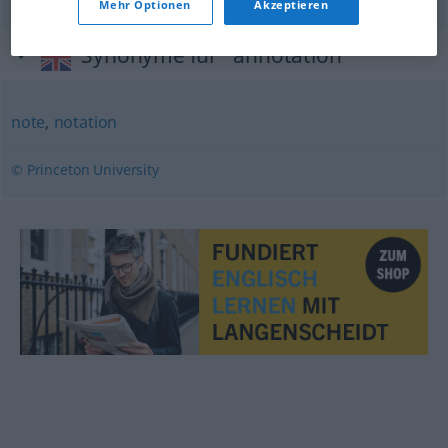
Mehr Optionen
Akzeptieren
Synonyme für "annotation"
note
,
notation
© Princeton University