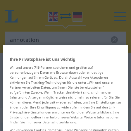
Ihre Privatsphäre ist uns wichtig
Englisch-Deutsch Wörterbuch
annotation
Wir und unsere
716
-Partner speichern und greifen auf
Englisch-Deutsch Übersetzung für
personenbezogene Daten wie Browserdaten oder eindeutige
Kennungen auf Ihrem Gerät zu. Durch Auswahl von Akzeptieren
"annotation"
aktivieren Sie Tracking-Technologien für die unter „Wir und unsere
Partner verarbeiten Daten, um Ihnen Dienste bereitzustellen“
aufgeführten Zwecke. Wenn Tracker deaktiviert sind, sind manche
"annotation" Deutsch Übersetzung
Inhalte und Anzeigen möglicherweise nicht mehr so relevant für Sie. Sie
können dieses Menü jederzeit wieder aufrufen, um Ihre Einstellungen zu
ändern oder Ihre Einwilligung zu widerrufen, indem Sie auf den Link
Privatsphäre-Einstellungen am unteren Rand der Webseite klicken. Ihre
„annotation“
: noun
Einstellungen gelten innerhalb unseres Website. Weitere Informationen
finden Sie in unserer Datenschutzerklärung.
annotation
Wir verwenden Cookies, damit Sie unsere Webseite bestmöglich nutzen
s