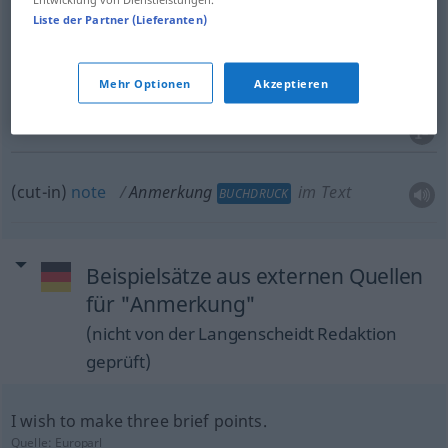
Liste der Partner (Lieferanten)
remark
,
observation
(
über
on
)
Anmerkung
AKK
Mehr Optionen
Akzeptieren
Bemerkung
ARCH
(cut-in)
note
Anmerkung
im Text
BUCHDRUCK
Beispielsätze aus externen Quellen
für "Anmerkung"
(nicht von der Langenscheidt Redaktion
geprüft)
I wish to make three brief points.
Quelle:
Europarl