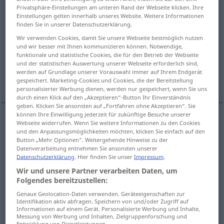
Privatsphäre-Einstellungen am unteren Rand der Webseite klicken. Ihre
Einstellungen gelten innerhalb unseres Website. Weitere Informationen
Übersicht aller Übersetzungen
finden Sie in unserer Datenschutzerklärung.
(Für mehr Details die Übersetzung anklicken/antippen)
Wir verwenden Cookies, damit Sie unsere Webseite bestmöglich nutzen
und wir besser mit Ihnen kommunizieren können. Notwendige,
note
annotation
footnote
funktionale und statistische Cookies, die für den Betrieb der Webseite
und der statistischen Auswertung unserer Webseite erforderlich sind,
werden auf Grundlage unserer Vorauswahl immer auf Ihrem Endgerät
remark, observation
cut-in note
gespeichert. Marketing-Cookies und Cookies, die der Bereitstellung
personalisierter Werbung dienen, werden nur gespeichert, wenn Sie uns
durch einen Klick auf den „Akzeptieren“-Button Ihr Einverständnis
geben. Klicken Sie ansonsten auf „Fortfahren ohne Akzeptieren“. Sie
können Ihre Einwilligung jederzeit für zukünftige Besuche unserer
Webseite widerrufen. Wenn Sie weitere Informationen zu den Cookies
note
Anmerkung
Notiz
und den Anpassungsmöglichkeiten möchten, klicken Sie einfach auf den
Button „Mehr Optionen“. Weitergehende Hinweise zu der
Datenverarbeitung entnehmen Sie ansonsten unserer
Datenschutzerklärung
. Hier finden Sie unser
Impressum
.
annotation
Anmerkung
erklärende
Wir und unsere Partner verarbeiten Daten, um
Folgendes bereitzustellen:
Genaue Geolocation-Daten verwenden. Geräteeigenschaften zur
Identifikation aktiv abfragen. Speichern von und/oder Zugriff auf
Informationen auf einem Gerät. Personalisierte Werbung und Inhalte,
footnote
Anmerkung
Fußnote
Messung von Werbung und Inhalten, Zielgruppenforschung und
Entwicklung von Dienstleistungen.