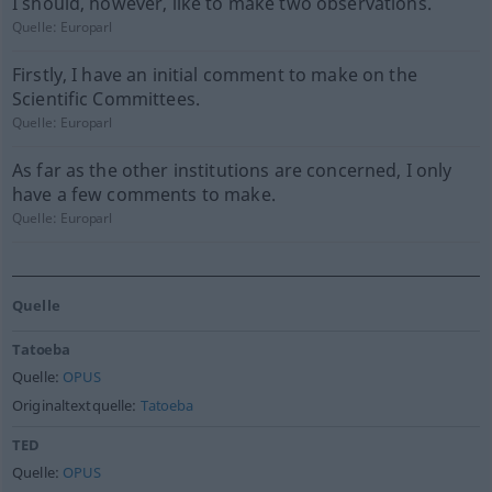
I should, however, like to make two observations.
Quelle:
Europarl
Firstly, I have an initial comment to make on the
Scientific Committees.
Quelle:
Europarl
As far as the other institutions are concerned, I only
have a few comments to make.
Quelle:
Europarl
Quelle
Tatoeba
Quelle:
OPUS
Originaltextquelle:
Tatoeba
TED
Quelle:
OPUS