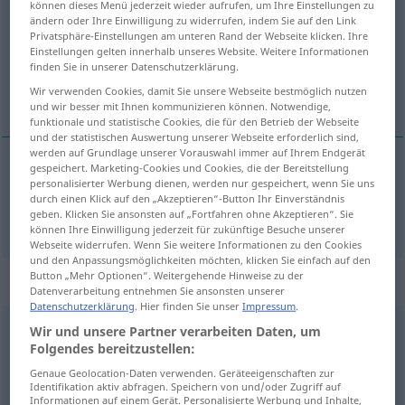
können dieses Menü jederzeit wieder aufrufen, um Ihre Einstellungen zu
ändern oder Ihre Einwilligung zu widerrufen, indem Sie auf den Link
Übersicht aller Übersetzungen
Privatsphäre-Einstellungen am unteren Rand der Webseite klicken. Ihre
Einstellungen gelten innerhalb unseres Website. Weitere Informationen
(Für mehr Details die Übersetzung anklicken/antippen)
finden Sie in unserer Datenschutzerklärung.
Wir verwenden Cookies, damit Sie unsere Webseite bestmöglich nutzen
alpin
und wir besser mit Ihnen kommunizieren können. Notwendige,
funktionale und statistische Cookies, die für den Betrieb der Webseite
und der statistischen Auswertung unserer Webseite erforderlich sind,
werden auf Grundlage unserer Vorauswahl immer auf Ihrem Endgerät
gespeichert. Marketing-Cookies und Cookies, die der Bereitstellung
personalisierter Werbung dienen, werden nur gespeichert, wenn Sie uns
alpin
alpine
durch einen Klick auf den „Akzeptieren“-Button Ihr Einverständnis
geben. Klicken Sie ansonsten auf „Fortfahren ohne Akzeptieren“. Sie
können Ihre Einwilligung jederzeit für zukünftige Besuche unserer
Webseite widerrufen. Wenn Sie weitere Informationen zu den Cookies
und den Anpassungsmöglichkeiten möchten, klicken Sie einfach auf den
Button „Mehr Optionen“. Weitergehende Hinweise zu der
Beispielsätze für "alpine"
Datenverarbeitung entnehmen Sie ansonsten unserer
Datenschutzerklärung
. Hier finden Sie unser
Impressum
.
Wir und unsere Partner verarbeiten Daten, um
alpine
chough
Folgendes bereitzustellen:
Alpendohle
Genaue Geolocation-Daten verwenden. Geräteeigenschaften zur
Identifikation aktiv abfragen. Speichern von und/oder Zugriff auf
Informationen auf einem Gerät. Personalisierte Werbung und Inhalte,