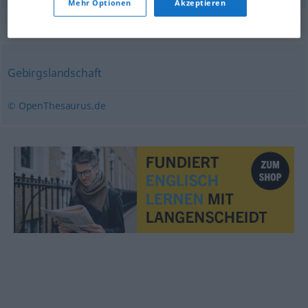
Mehr Optionen
Akzeptieren
Synonyme für "Berglandschaft"
Gebirgslandschaft
© OpenThesaurus.de