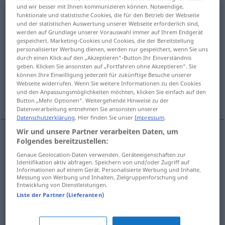
und wir besser mit Ihnen kommunizieren können. Notwendige,
Berglandschaft
f
funktionale und statistische Cookies, die für den Betrieb der Webseite
und der statistischen Auswertung unserer Webseite erforderlich sind,
werden auf Grundlage unserer Vorauswahl immer auf Ihrem Endgerät
Übersicht aller Übersetzungen
gespeichert. Marketing-Cookies und Cookies, die der Bereitstellung
(Für mehr Details die Übersetzung anklicken/antippen)
personalisierter Werbung dienen, werden nur gespeichert, wenn Sie uns
durch einen Klick auf den „Akzeptieren“-Button Ihr Einverständnis
geben. Klicken Sie ansonsten auf „Fortfahren ohne Akzeptieren“. Sie
mountain landscape, mountainous region
können Ihre Einwilligung jederzeit für zukünftige Besuche unserer
Webseite widerrufen. Wenn Sie weitere Informationen zu den Cookies
und den Anpassungsmöglichkeiten möchten, klicken Sie einfach auf den
mountain topography
Button „Mehr Optionen“. Weitergehende Hinweise zu der
Datenverarbeitung entnehmen Sie ansonsten unserer
Datenschutzerklärung
. Hier finden Sie unser
Impressum
.
Wir und unsere Partner verarbeiten Daten, um
Folgendes bereitzustellen:
mountain
landscape
Berglandschaft
Genaue Geolocation-Daten verwenden. Geräteeigenschaften zur
Identifikation aktiv abfragen. Speichern von und/oder Zugriff auf
Informationen auf einem Gerät. Personalisierte Werbung und Inhalte,
mountainous
region
Berglandschaft
Messung von Werbung und Inhalten, Zielgruppenforschung und
Entwicklung von Dienstleistungen.
Liste der Partner (Lieferanten)
mountain
topography
Berglandschaft
GEOL