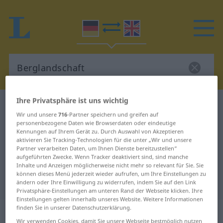
Ihre Privatsphäre ist uns wichtig
Deutsch-Englisch Wörterbuch
Berglandschaft
Wir und unsere
716
-Partner speichern und greifen auf
Deutsch-Englisch Übersetzung für
personenbezogene Daten wie Browserdaten oder eindeutige
Kennungen auf Ihrem Gerät zu. Durch Auswahl von Akzeptieren
"Berglandschaft"
aktivieren Sie Tracking-Technologien für die unter „Wir und unsere
Partner verarbeiten Daten, um Ihnen Dienste bereitzustellen“
aufgeführten Zwecke. Wenn Tracker deaktiviert sind, sind manche
"Berglandschaft" Englisch
Inhalte und Anzeigen möglicherweise nicht mehr so relevant für Sie. Sie
können dieses Menü jederzeit wieder aufrufen, um Ihre Einstellungen zu
Übersetzung
ändern oder Ihre Einwilligung zu widerrufen, indem Sie auf den Link
Privatsphäre-Einstellungen am unteren Rand der Webseite klicken. Ihre
Einstellungen gelten innerhalb unseres Website. Weitere Informationen
finden Sie in unserer Datenschutzerklärung.
„Berglandschaft“
: Femininum
Wir verwenden Cookies, damit Sie unsere Webseite bestmöglich nutzen