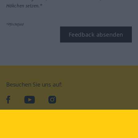
Häkchen setzen.*
*Pflichtfeld
Feedback absenden
Besuchen Sie uns auf:
facebook
YouTube
Instagram
Langenscheidt