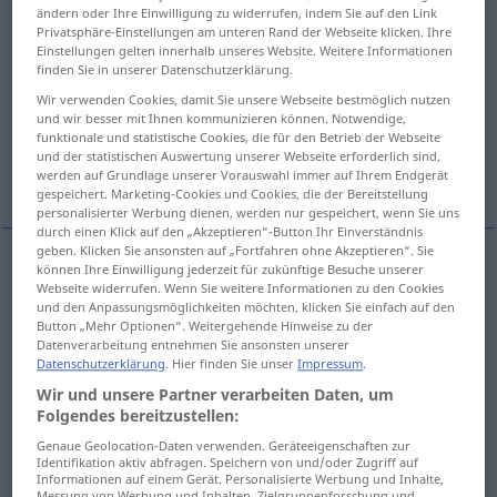
ändern oder Ihre Einwilligung zu widerrufen, indem Sie auf den Link
Privatsphäre-Einstellungen am unteren Rand der Webseite klicken. Ihre
Übersicht aller Übersetzungen
Einstellungen gelten innerhalb unseres Website. Weitere Informationen
(Für mehr Details die Übersetzung anklicken/antippen)
finden Sie in unserer Datenschutzerklärung.
Wir verwenden Cookies, damit Sie unsere Webseite bestmöglich nutzen
Alphabet, Abc, Abece
und wir besser mit Ihnen kommunizieren können. Notwendige,
funktionale und statistische Cookies, die für den Betrieb der Webseite
und der statistischen Auswertung unserer Webseite erforderlich sind,
Grundelemente, Rudimente, Abc
werden auf Grundlage unserer Vorauswahl immer auf Ihrem Endgerät
gespeichert. Marketing-Cookies und Cookies, die der Bereitstellung
personalisierter Werbung dienen, werden nur gespeichert, wenn Sie uns
durch einen Klick auf den „Akzeptieren“-Button Ihr Einverständnis
geben. Klicken Sie ansonsten auf „Fortfahren ohne Akzeptieren“. Sie
können Ihre Einwilligung jederzeit für zukünftige Besuche unserer
Alphabet
n
alphabet
Webseite widerrufen. Wenn Sie weitere Informationen zu den Cookies
und den Anpassungsmöglichkeiten möchten, klicken Sie einfach auf den
Button „Mehr Optionen“. Weitergehende Hinweise zu der
Abc
n
alphabet
Datenverarbeitung entnehmen Sie ansonsten unserer
Datenschutzerklärung
. Hier finden Sie unser
Impressum
.
Wir und unsere Partner verarbeiten Daten, um
Abece
n
alphabet
Folgendes bereitzustellen:
Genaue Geolocation-Daten verwenden. Geräteeigenschaften zur
Identifikation aktiv abfragen. Speichern von und/oder Zugriff auf
Informationen auf einem Gerät. Personalisierte Werbung und Inhalte,
Messung von Werbung und Inhalten, Zielgruppenforschung und