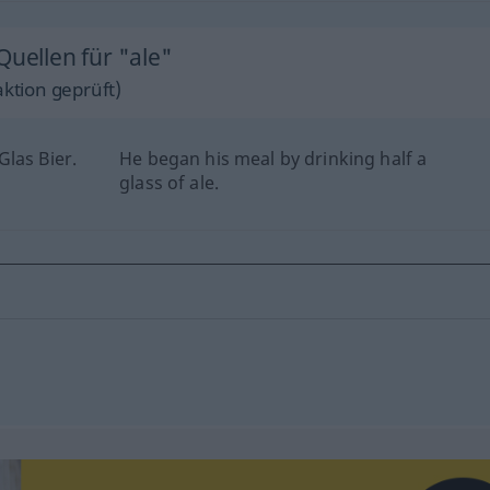
Quellen für "ale"
ktion geprüft)
las Bier.
He began his meal by drinking half a
glass of ale.