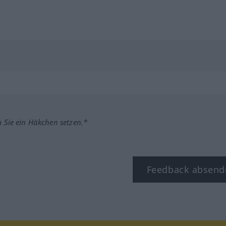
m Sie ein Häkchen setzen.*
Feedback absend