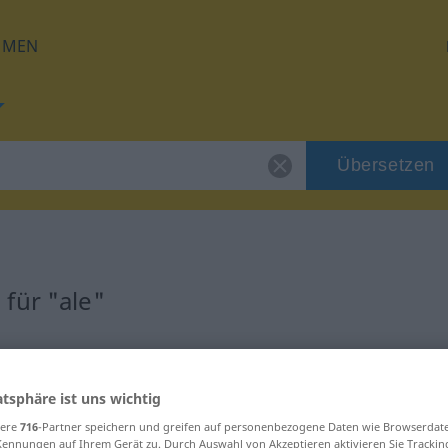
HMEN
Übersetzen
für "ale"
atsphäre ist uns wichtig
sere
716
-Partner speichern und greifen auf personenbezogene Daten wie Browserdat
Kennungen auf Ihrem Gerät zu. Durch Auswahl von Akzeptieren aktivieren Sie Trackin