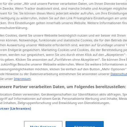
n für die unter „Wir und unsere Partner verarbeiten Daten, um Ihnen Dienste bereitz
n Zwecke. Wenn Tracker deaktiviert sind, sind manche Inhalte und Anzeigen mögliche
evant für Sie. Sie können dieses Menü jederzeit wieder aufrufen, um Ihre Einstellung
inwilligung zu widerrufen, indem Sie auf den Link Privatsphäre-Einstellungen am unt
cken. Ihre Einstellungen gelten innerhalb unseres Website. Weitere Informationen fin
tippen)
enschutzerklärung.
en Cookies, damit Sie unsere Webseite bestmöglich nutzen und wir besser mit Ihnen
en können. Notwendige, funktionale und statistische Cookies, die für den Betrieb d
ischen Auswertung unserer Webseite erforderlich sind, werden auf Grundlage unserer
hrem Endgerät gespeichert. Marketing-Cookies und Cookies, die der Bereitstellung per
nen, werden nur gespeichert, wenn Sie uns durch einen Klick auf den „Akzeptieren“-
nis geben. Klicken Sie ansonsten auf „Fortfahren ohne Akzeptieren“. Sie können Ihre 
ale
ür zukünftige Besuche unserer Webseite widerrufen. Wenn Sie weitere Informationen 
assungsmöglichkeiten möchten, klicken Sie einfach auf den Button „Mehr Optionen“
de Hinweise zu der Datenverarbeitung entnehmen Sie ansonsten unserer
Datenschut
 Sie unser
Impressum
.
ale
engl.
unsere Partner verarbeiten Daten, um Folgendes bereitzustellen:
ocation-Daten verwenden. Geräteeigenschaften zur Identifikation aktiv abfragen. Sp
griff auf Informationen auf einem Gerät. Personalisierte Werbung und Inhalte, Mes
ben
cakes and ale
 Inhalten, Zielgruppenforschung und Entwicklung von Dienstleistungen.
artner (Lieferanten)
r getrunken
ale
festival
BR
Mehr Optionen
Akzeptieren