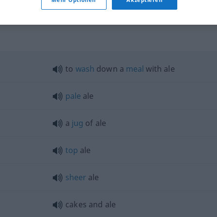
to
wash
down a
meal
with ale
pale
ale
a
jug
of ale
top
ale
sheer
ale
cakes and ale