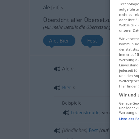
Technologie
ale
[eil]
s
aufgeführte
mehr so rel
Übersicht aller Übersetzungen
oder Ihre E
Webseite kli
(Für mehr Details die Übersetzung anklicken/an
unserer Dat
Wir verwend
Ale, Bier
Fest
kommunizier
der statist
immer auf I
Werbung die
Einverständ
Ale
n
jederzeit f
und den Anp
Weitergehen
Hier finden
Bier
n
Wir und 
Beispiele
Genaue Geol
und/oder Zu
Lebensfreude
, vergnügliches
Le
Werbung und
Liste der P
(ländliches)
Fest
(auf dem viel Bie