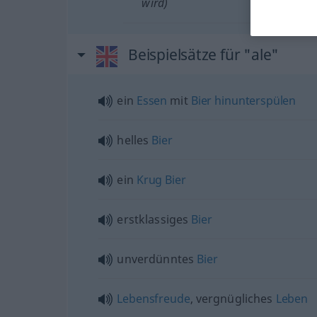
wird)
Beispielsätze für "ale"
ein
Essen
mit
Bier
hinunterspülen
helles
Bier
ein
Krug
Bier
erstklassiges
Bier
unverdünntes
Bier
Lebensfreude
, vergnügliches
Leben