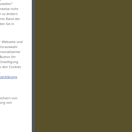
ustellen“
rweise nicht
en zu ändern
eren Rand der
den Sie in
er Webseite und
 Vorauswahl
sonalisierter
Button Ihr
Einwilligung
zu den Cookies
.
zerklärung
.
eichern von
sung von