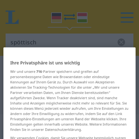
Ihre Privatsphäre ist uns wichtig
Deutsch-Ungarisch Wörterbuch
spöttisch
Wir und unsere
716
-Partner speichern und greifen auf
Deutsch-Ungarisch Übersetzung
personenbezogene Daten wie Browserdaten oder eindeutige
Kennungen auf Ihrem Gerät zu. Durch Auswahl von Akzeptieren
für "spöttisch"
aktivieren Sie Tracking-Technologien für die unter „Wir und unsere
Partner verarbeiten Daten, um Ihnen Dienste bereitzustellen“
aufgeführten Zwecke. Wenn Tracker deaktiviert sind, sind manche
"spöttisch" Ungarisch Übersetzung
Inhalte und Anzeigen möglicherweise nicht mehr so relevant für Sie. Sie
können dieses Menü jederzeit wieder aufrufen, um Ihre Einstellungen zu
ändern oder Ihre Einwilligung zu widerrufen, indem Sie auf den Link
Privatsphäre-Einstellungen am unteren Rand der Webseite klicken. Ihre
„spöttisch“
Einstellungen gelten innerhalb unseres Website. Weitere Informationen
finden Sie in unserer Datenschutzerklärung.
spöttisch
Wir verwenden Cookies, damit Sie unsere Webseite bestmöglich nutzen