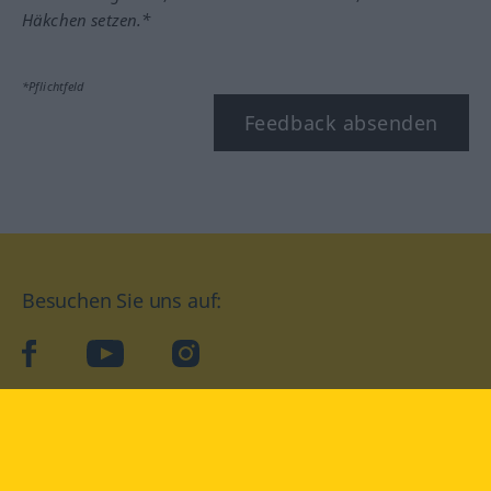
Häkchen setzen.*
*Pflichtfeld
Feedback absenden
Besuchen Sie uns auf:
facebook
YouTube
Instagram
Langenscheidt