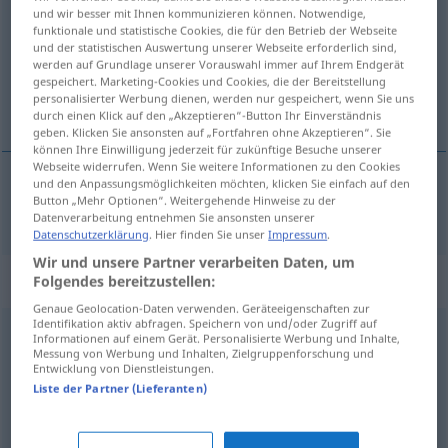
und wir besser mit Ihnen kommunizieren können. Notwendige,
funktionale und statistische Cookies, die für den Betrieb der Webseite
Übersicht aller Übersetzungen
und der statistischen Auswertung unserer Webseite erforderlich sind,
(Für mehr Details die Übersetzung anklicken/antippen)
werden auf Grundlage unserer Vorauswahl immer auf Ihrem Endgerät
gespeichert. Marketing-Cookies und Cookies, die der Bereitstellung
personalisierter Werbung dienen, werden nur gespeichert, wenn Sie uns
gúnyos
durch einen Klick auf den „Akzeptieren“-Button Ihr Einverständnis
geben. Klicken Sie ansonsten auf „Fortfahren ohne Akzeptieren“. Sie
können Ihre Einwilligung jederzeit für zukünftige Besuche unserer
Webseite widerrufen. Wenn Sie weitere Informationen zu den Cookies
und den Anpassungsmöglichkeiten möchten, klicken Sie einfach auf den
Button „Mehr Optionen“. Weitergehende Hinweise zu der
gúnyos
spöttisch
Datenverarbeitung entnehmen Sie ansonsten unserer
Datenschutzerklärung
. Hier finden Sie unser
Impressum
.
Wir und unsere Partner verarbeiten Daten, um
Synonyme für "spöttisch"
Folgendes bereitzustellen:
Genaue Geolocation-Daten verwenden. Geräteeigenschaften zur
Identifikation aktiv abfragen. Speichern von und/oder Zugriff auf
Informationen auf einem Gerät. Personalisierte Werbung und Inhalte,
bösartig (Lächeln)
,
höhnisch (Lächeln)
,
boshaft (Lächeln)
Messung von Werbung und Inhalten, Zielgruppenforschung und
Entwicklung von Dienstleistungen.
Liste der Partner (Lieferanten)
gehässig
,
höhnisch
,
dreckig (Lachen, Lache)