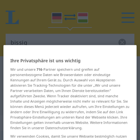
Ihre Privatsphäre ist uns wichtig
Deutsch-Ungarisch Wörterbuch
bissig
Wir und unsere
716
-Partner speichern und greifen auf
Deutsch-Ungarisch Übersetzung
personenbezogene Daten wie Browserdaten oder eindeutige
Kennungen auf Ihrem Gerät zu. Durch Auswahl von Akzeptieren
für "bissig"
aktivieren Sie Tracking-Technologien für die unter „Wir und unsere
Partner verarbeiten Daten, um Ihnen Dienste bereitzustellen“
aufgeführten Zwecke. Wenn Tracker deaktiviert sind, sind manche
Inhalte und Anzeigen möglicherweise nicht mehr so relevant für Sie. Sie
"bissig" Ungarisch Übersetzung
können dieses Menü jederzeit wieder aufrufen, um Ihre Einstellungen zu
ändern oder Ihre Einwilligung zu widerrufen, indem Sie auf den Link
Privatsphäre-Einstellungen am unteren Rand der Webseite klicken. Ihre
„bissig“
Einstellungen gelten innerhalb unseres Website. Weitere Informationen
finden Sie in unserer Datenschutzerklärung.
Wir verwenden Cookies, damit Sie unsere Webseite bestmöglich nutzen
bissig