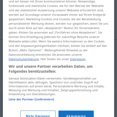
und wir besser mit Ihnen kommunizieren können. Notwendige,
funktionale und statistische Cookies, die für den Betrieb der Webseite
Übersicht aller Übersetzungen
und der statistischen Auswertung unserer Webseite erforderlich sind,
werden auf Grundlage unserer Vorauswahl immer auf Ihrem Endgerät
(Für mehr Details die Übersetzung anklicken/antippen)
gespeichert. Marketing-Cookies und Cookies, die der Bereitstellung
personalisierter Werbung dienen, werden nur gespeichert, wenn Sie uns
harapós, csípős
durch einen Klick auf den „Akzeptieren“-Button Ihr Einverständnis
geben. Klicken Sie ansonsten auf „Fortfahren ohne Akzeptieren“. Sie
können Ihre Einwilligung jederzeit für zukünftige Besuche unserer
Webseite widerrufen. Wenn Sie weitere Informationen zu den Cookies
und den Anpassungsmöglichkeiten möchten, klicken Sie einfach auf den
Button „Mehr Optionen“. Weitergehende Hinweise zu der
harapós
bissig
Datenverarbeitung entnehmen Sie ansonsten unserer
Datenschutzerklärung
. Hier finden Sie unser
Impressum
.
csípős
bissig
Wir und unsere Partner verarbeiten Daten, um
FIG
Folgendes bereitzustellen:
Genaue Geolocation-Daten verwenden. Geräteeigenschaften zur
Identifikation aktiv abfragen. Speichern von und/oder Zugriff auf
Synonyme für "bissig"
Informationen auf einem Gerät. Personalisierte Werbung und Inhalte,
Messung von Werbung und Inhalten, Zielgruppenforschung und
Entwicklung von Dienstleistungen.
Liste der Partner (Lieferanten)
zynisch
,
spöttisch
,
spitz
© OpenThesaurus.de
Mehr Optionen
Akzeptieren