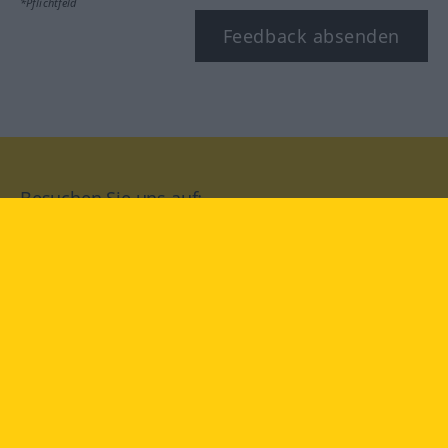
*Pflichtfeld
Feedback absenden
Besuchen Sie uns auf:
facebook
YouTube
Instagram
Langenscheidt
NUTZUNGSBEDINGUNGEN