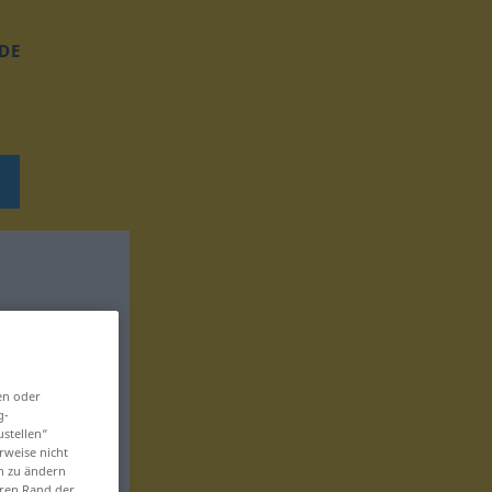
DE
en oder
g-
ustellen“
rweise nicht
en zu ändern
eren Rand der