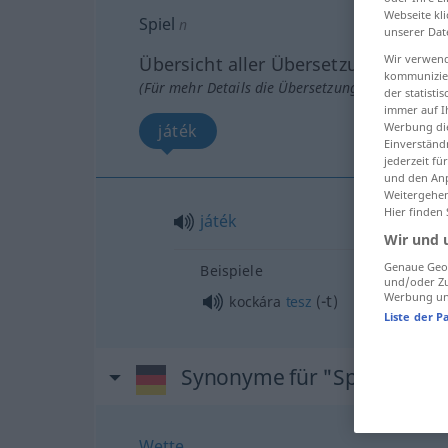
Webseite kli
Spiel
n
unserer Dat
Wir verwend
Übersicht aller Übersetzungen
kommunizier
(Für mehr Details die Übersetzung anklicken/an
der statist
immer auf I
Werbung die
játék
Einverständ
jederzeit f
und den Anp
Weitergehen
Hier finden
játék
Wir und 
Genaue Geol
Beispiele
und/oder Zu
Werbung und
-t
kockára
tesz
(
)
Liste der P
Synonyme für "Spiel"
Wette