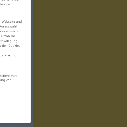
den Sie in
er Webseite und
 Vorauswahl
sonalisierter
Button Ihr
Einwilligung
zu den Cookies
.
zerklärung
.
eichern von
sung von