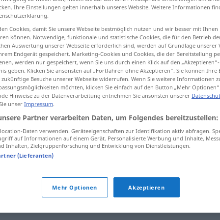
cken. Ihre Einstellungen gelten innerhalb unseres Website. Weitere Informationen fin
enschutzerklärung.
en Cookies, damit Sie unsere Webseite bestmöglich nutzen und wir besser mit Ihnen
en können. Notwendige, funktionale und statistische Cookies, die für den Betrieb d
tippen)
ischen Auswertung unserer Webseite erforderlich sind, werden auf Grundlage unserer
hrem Endgerät gespeichert. Marketing-Cookies und Cookies, die der Bereitstellung per
nen, werden nur gespeichert, wenn Sie uns durch einen Klick auf den „Akzeptieren“-
nis geben. Klicken Sie ansonsten auf „Fortfahren ohne Akzeptieren“. Sie können Ihre 
ür zukünftige Besuche unserer Webseite widerrufen. Wenn Sie weitere Informationen 
assungsmöglichkeiten möchten, klicken Sie einfach auf den Button „Mehr Optionen“
de Hinweise zu der Datenverarbeitung entnehmen Sie ansonsten unserer
Datenschut
 Sie unser
Impressum
.
Spiel
unsere Partner verarbeiten Daten, um Folgendes bereitzustellen:
ocation-Daten verwenden. Geräteeigenschaften zur Identifikation aktiv abfragen. Sp
griff auf Informationen auf einem Gerät. Personalisierte Werbung und Inhalte, Mes
 Inhalten, Zielgruppenforschung und Entwicklung von Dienstleistungen.
aufs Spiel
setzen
artner (Lieferanten)
Mehr Optionen
Akzeptieren