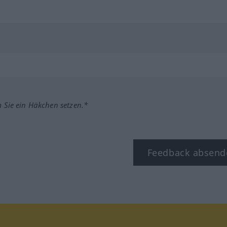
m Sie ein Häkchen setzen.*
Feedback absend