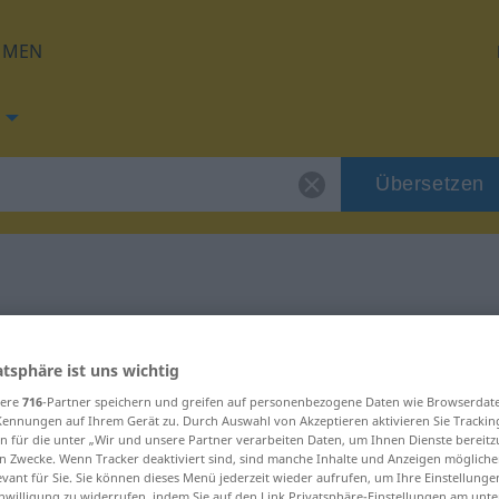
HMEN
Übersetzen
g für "Spiel"
atsphäre ist uns wichtig
sere
716
-Partner speichern und greifen auf personenbezogene Daten wie Browserdat
Kennungen auf Ihrem Gerät zu. Durch Auswahl von Akzeptieren aktivieren Sie Trackin
n für die unter „Wir und unsere Partner verarbeiten Daten, um Ihnen Dienste bereitz
n Zwecke. Wenn Tracker deaktiviert sind, sind manche Inhalte und Anzeigen mögliche
evant für Sie. Sie können dieses Menü jederzeit wieder aufrufen, um Ihre Einstellung
inwilligung zu widerrufen, indem Sie auf den Link Privatsphäre-Einstellungen am unt