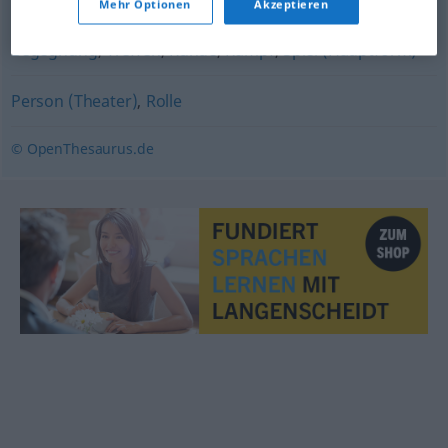
Mehr Optionen
Akzeptieren
Begegnung
,
Treffen
,
Runde
,
Kampf
,
Spiel (Hauptform)
Person (Theater)
,
Rolle
© OpenThesaurus.de