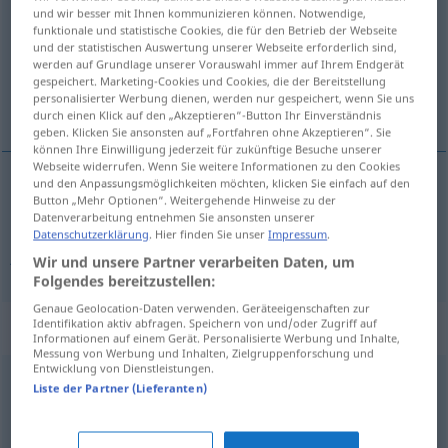
und wir besser mit Ihnen kommunizieren können. Notwendige,
funktionale und statistische Cookies, die für den Betrieb der Webseite
Übersicht aller Übersetzungen
und der statistischen Auswertung unserer Webseite erforderlich sind,
(Für mehr Details die Übersetzung anklicken/antippen)
werden auf Grundlage unserer Vorauswahl immer auf Ihrem Endgerät
gespeichert. Marketing-Cookies und Cookies, die der Bereitstellung
personalisierter Werbung dienen, werden nur gespeichert, wenn Sie uns
rész, részlet, játszma
durch einen Klick auf den „Akzeptieren“-Button Ihr Einverständnis
geben. Klicken Sie ansonsten auf „Fortfahren ohne Akzeptieren“. Sie
können Ihre Einwilligung jederzeit für zukünftige Besuche unserer
Webseite widerrufen. Wenn Sie weitere Informationen zu den Cookies
und den Anpassungsmöglichkeiten möchten, klicken Sie einfach auf den
Button „Mehr Optionen“. Weitergehende Hinweise zu der
rész
,
részlet
Partie
Teil
Datenverarbeitung entnehmen Sie ansonsten unserer
Datenschutzerklärung
. Hier finden Sie unser
Impressum
.
játszma
Partie
Spiel
Wir und unsere Partner verarbeiten Daten, um
Folgendes bereitzustellen:
Genaue Geolocation-Daten verwenden. Geräteeigenschaften zur
Identifikation aktiv abfragen. Speichern von und/oder Zugriff auf
Synonyme für "Partie"
Informationen auf einem Gerät. Personalisierte Werbung und Inhalte,
Messung von Werbung und Inhalten, Zielgruppenforschung und
Entwicklung von Dienstleistungen.
Liste der Partner (Lieferanten)
Durchgang
,
Drittel (Eishockey)
,
Satz
,
Runde
,
Halbzeit
Posten
,
Schwung (ugs.)
,
Lieferung
,
Los (fachspr.)