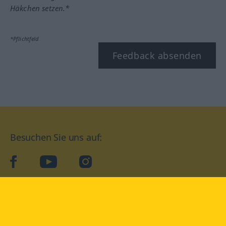
Häkchen setzen.*
*Pflichtfeld
Feedback absenden
Besuchen Sie uns auf:
facebook
YouTube
Instagram
Langenscheidt