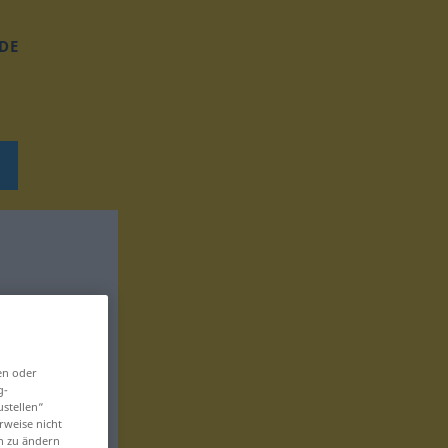
DE
en oder
g-
ustellen“
rweise nicht
en zu ändern