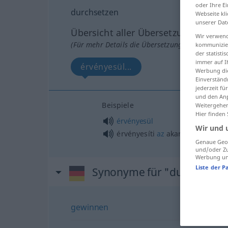
oder Ihre E
durchsetzen
Webseite kli
unserer Dat
Übersicht aller Übersetzungen
Wir verwend
(Für mehr Details die Übersetzung anklicken/an
kommunizier
der statist
immer auf I
érvényesül...
Werbung die
Einverständ
jederzeit f
und den Anp
Beispiele
Weitergehen
Hier finden
érvényesül
Wir und 
érvényesíti
az
akaratát
Genaue Geol
und/oder Zu
Werbung und
Liste der P
Synonyme für "durchsetze
gewinnen