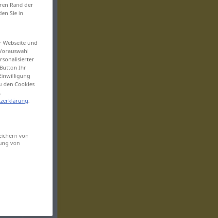
eren Rand der
den Sie in
er Webseite und
 Vorauswahl
sonalisierter
Button Ihr
Einwilligung
zu den Cookies
.
zerklärung
.
eichern von
sung von