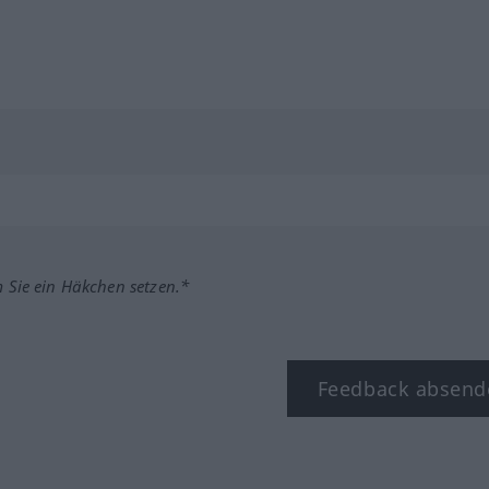
m Sie ein Häkchen setzen.*
Feedback absend