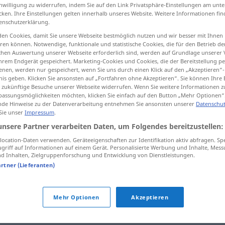
inwilligung zu widerrufen, indem Sie auf den Link Privatsphäre-Einstellungen am unt
cken. Ihre Einstellungen gelten innerhalb unseres Website. Weitere Informationen fin
enschutzerklärung.
en Cookies, damit Sie unsere Webseite bestmöglich nutzen und wir besser mit Ihnen
tippen)
en können. Notwendige, funktionale und statistische Cookies, die für den Betrieb d
ischen Auswertung unserer Webseite erforderlich sind, werden auf Grundlage unserer
hrem Endgerät gespeichert. Marketing-Cookies und Cookies, die der Bereitstellung per
nen, werden nur gespeichert, wenn Sie uns durch einen Klick auf den „Akzeptieren“-
nis geben. Klicken Sie ansonsten auf „Fortfahren ohne Akzeptieren“. Sie können Ihre 
ür zukünftige Besuche unserer Webseite widerrufen. Wenn Sie weitere Informationen 
assungsmöglichkeiten möchten, klicken Sie einfach auf den Button „Mehr Optionen“
de Hinweise zu der Datenverarbeitung entnehmen Sie ansonsten unserer
Datenschut
 Sie unser
Impressum
.
sich durchsetzen
unsere Partner verarbeiten Daten, um Folgendes bereitzustellen:
ocation-Daten verwenden. Geräteeigenschaften zur Identifikation aktiv abfragen. Sp
griff auf Informationen auf einem Gerät. Personalisierte Werbung und Inhalte, Mes
 Inhalten, Zielgruppenforschung und Entwicklung von Dienstleistungen.
artner (Lieferanten)
n"
Mehr Optionen
Akzeptieren