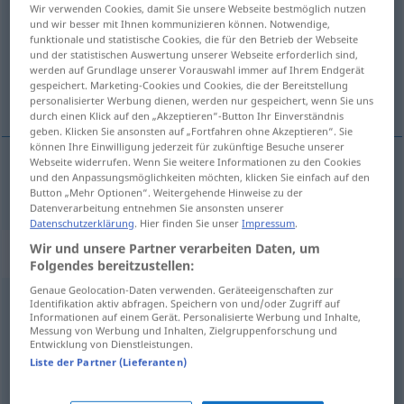
Wir verwenden Cookies, damit Sie unsere Webseite bestmöglich nutzen
und wir besser mit Ihnen kommunizieren können. Notwendige,
Übersicht aller Übersetzungen
funktionale und statistische Cookies, die für den Betrieb der Webseite
(Für mehr Details die Übersetzung anklicken/antippen)
und der statistischen Auswertung unserer Webseite erforderlich sind,
werden auf Grundlage unserer Vorauswahl immer auf Ihrem Endgerät
gespeichert. Marketing-Cookies und Cookies, die der Bereitstellung
felépít
personalisierter Werbung dienen, werden nur gespeichert, wenn Sie uns
durch einen Klick auf den „Akzeptieren“-Button Ihr Einverständnis
geben. Klicken Sie ansonsten auf „Fortfahren ohne Akzeptieren“. Sie
können Ihre Einwilligung jederzeit für zukünftige Besuche unserer
Webseite widerrufen. Wenn Sie weitere Informationen zu den Cookies
und den Anpassungsmöglichkeiten möchten, klicken Sie einfach auf den
felépít
aufbauen
Button „Mehr Optionen“. Weitergehende Hinweise zu der
Datenverarbeitung entnehmen Sie ansonsten unserer
Datenschutzerklärung
. Hier finden Sie unser
Impressum
.
Wir und unsere Partner verarbeiten Daten, um
Synonyme für "aufbauen"
Folgendes bereitzustellen:
Genaue Geolocation-Daten verwenden. Geräteeigenschaften zur
Identifikation aktiv abfragen. Speichern von und/oder Zugriff auf
(sich) aufstellen
,
(sich) (irgendwohin) stellen
,
(sich)
Informationen auf einem Gerät. Personalisierte Werbung und Inhalte,
Messung von Werbung und Inhalten, Zielgruppenforschung und
hinstellen
Entwicklung von Dienstleistungen.
Liste der Partner (Lieferanten)
(jemanden) (wieder) aufrichten