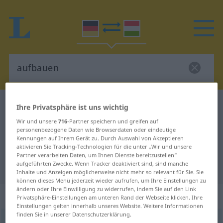
Deutsch-Ungarisch Wörterbuch
aufbauen
Ihre Privatsphäre ist uns wichtig
Deutsch-Ungarisch Übersetzung
Wir und unsere
716
-Partner speichern und greifen auf
personenbezogene Daten wie Browserdaten oder eindeutige
für "aufbauen"
Kennungen auf Ihrem Gerät zu. Durch Auswahl von Akzeptieren
aktivieren Sie Tracking-Technologien für die unter „Wir und unsere
Partner verarbeiten Daten, um Ihnen Dienste bereitzustellen“
aufgeführten Zwecke. Wenn Tracker deaktiviert sind, sind manche
"aufbauen" Ungarisch Übersetzung
Inhalte und Anzeigen möglicherweise nicht mehr so relevant für Sie. Sie
können dieses Menü jederzeit wieder aufrufen, um Ihre Einstellungen zu
ändern oder Ihre Einwilligung zu widerrufen, indem Sie auf den Link
„aufbauen“
Privatsphäre-Einstellungen am unteren Rand der Webseite klicken. Ihre
Einstellungen gelten innerhalb unseres Website. Weitere Informationen
finden Sie in unserer Datenschutzerklärung.
aufbauen