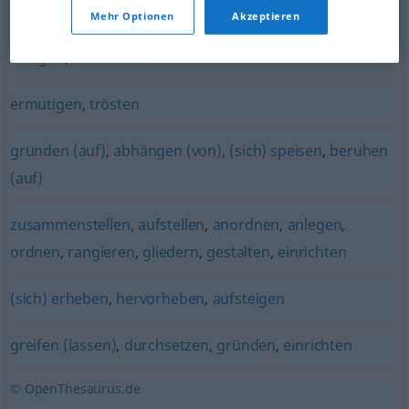
Mehr Optionen
Akzeptieren
aufstellen
,
hinstellen
,
konstruieren
,
erzeugen
,
errichten
,
anlegen
,
aufrichten
ermutigen
,
trösten
gründen (auf)
,
abhängen (von)
,
(sich) speisen
,
beruhen
(auf)
zusammenstellen
,
aufstellen
,
anordnen
,
anlegen
,
ordnen
,
rangieren
,
gliedern
,
gestalten
,
einrichten
(sich) erheben
,
hervorheben
,
aufsteigen
greifen (lassen)
,
durchsetzen
,
gründen
,
einrichten
© OpenThesaurus.de