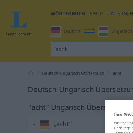
WÖRTERBUCH
SHOP
UNTERNE
Deutsch
Ungarisch
Deutsch-Ungarisch Wörterbuch
acht
Deutsch-Ungarisch Übersetzun
"acht" Ungarisch Übersetzung
Ihre Priv
„acht“
Wir und un
eindeutige 
Technologie