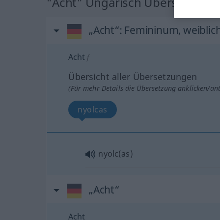
"Acht" Ungarisch Übersetzung
„Acht“
: Femininum, weiblic
Acht
f
Übersicht aller Übersetzungen
(Für mehr Details die Übersetzung anklicken/an
nyolcas
nyolc(as)
„Acht“
Acht