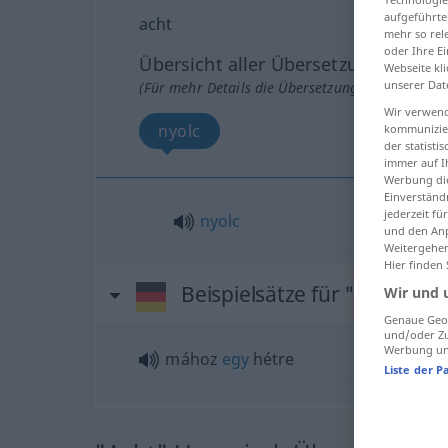
aufgeführte
acht
mehr so rel
oder Ihre E
Übersicht aller Übersetzungen
Webseite kli
unserer Dat
(Für mehr Details die Übersetzung anklicken/an
Wir verwend
nyolc
kommunizier
der statist
immer auf I
Werbung die
Einverständ
jederzeit f
nyolc
und den Anp
Weitergehen
Hier finden
Beispielsätze für "acht"
Wir und 
Genaue Geol
und/oder Zu
Werbung und
mához
egy
hétre
Liste der P