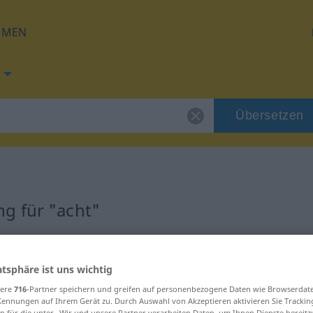
HMEN
Übersetzen
g für "acht"
atsphäre ist uns wichtig
sere
716
-Partner speichern und greifen auf personenbezogene Daten wie Browserdat
Kennungen auf Ihrem Gerät zu. Durch Auswahl von Akzeptieren aktivieren Sie Trackin
n für die unter „Wir und unsere Partner verarbeiten Daten, um Ihnen Dienste bereitz