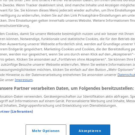
n Zwecke. Wenn Tracker deaktiviert sind, sind manche Inhalte und Anzeigen mögliche
evant für Sie. Sie können dieses Menü jederzeit wieder aufrufen, um Ihre Einstellung
inwilligung zu widerrufen, indem Sie auf den Link Privatsphäre-Einstellungen am unt
cken. Ihre Einstellungen gelten innerhalb unseres Website. Weitere Informationen fin
enschutzerklärung.
tippen)
en Cookies, damit Sie unsere Webseite bestmöglich nutzen und wir besser mit Ihnen
en können. Notwendige, funktionale und statistische Cookies, die für den Betrieb d
ischen Auswertung unserer Webseite erforderlich sind, werden auf Grundlage unserer
hrem Endgerät gespeichert. Marketing-Cookies und Cookies, die der Bereitstellung per
nen, werden nur gespeichert, wenn Sie uns durch einen Klick auf den „Akzeptieren“-
nis geben. Klicken Sie ansonsten auf „Fortfahren ohne Akzeptieren“. Sie können Ihre 
ür zukünftige Besuche unserer Webseite widerrufen. Wenn Sie weitere Informationen 
acht
assungsmöglichkeiten möchten, klicken Sie einfach auf den Button „Mehr Optionen“
de Hinweise zu der Datenverarbeitung entnehmen Sie ansonsten unserer
Datenschut
 Sie unser
Impressum
.
unsere Partner verarbeiten Daten, um Folgendes bereitzustellen:
ocation-Daten verwenden. Geräteeigenschaften zur Identifikation aktiv abfragen. Sp
griff auf Informationen auf einem Gerät. Personalisierte Werbung und Inhalte, Mes
 Inhalten, Zielgruppenforschung und Entwicklung von Dienstleistungen.
heute
in acht Tagen
artner (Lieferanten)
Mehr Optionen
Akzeptieren