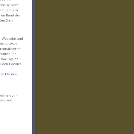
rweise nicht
en zu ändern
eren Rand der
den Sie in
er Webseite und
 Vorauswahl
sonalisierter
Button Ihr
Einwilligung
zu den Cookies
.
zerklärung
.
eichern von
sung von