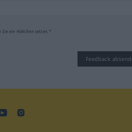
m Sie ein Häkchen setzen.*
Feedback absend
ook
YouTube
Instagram