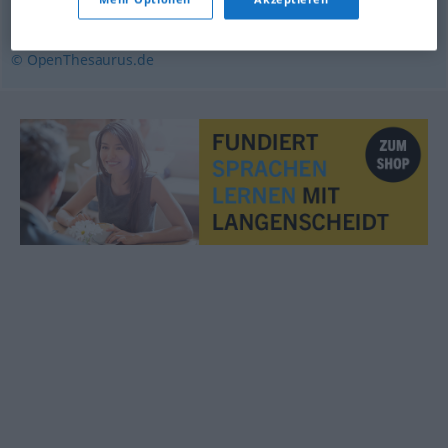
Hang
,
Wohlwollen
,
Sympathie
,
Zuneigung
© OpenThesaurus.de