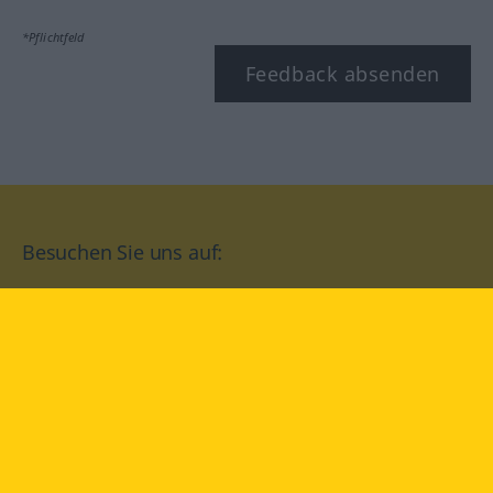
*Pflichtfeld
Feedback absenden
Besuchen Sie uns auf:
facebook
YouTube
Instagram
Langenscheidt