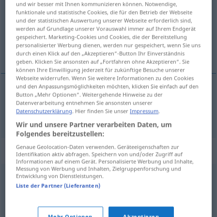
und wir besser mit Ihnen kommunizieren können. Notwendige,
funktionale und statistische Cookies, die für den Betrieb der Webseite
Übersicht aller Übersetzungen
und der statistischen Auswertung unserer Webseite erforderlich sind,
werden auf Grundlage unserer Vorauswahl immer auf Ihrem Endgerät
(Für mehr Details die Übersetzung anklicken/antippen)
gespeichert. Marketing-Cookies und Cookies, die der Bereitstellung
personalisierter Werbung dienen, werden nur gespeichert, wenn Sie uns
eğilim, tutku
durch einen Klick auf den „Akzeptieren“-Button Ihr Einverständnis
geben. Klicken Sie ansonsten auf „Fortfahren ohne Akzeptieren“. Sie
können Ihre Einwilligung jederzeit für zukünftige Besuche unserer
Webseite widerrufen. Wenn Sie weitere Informationen zu den Cookies
und den Anpassungsmöglichkeiten möchten, klicken Sie einfach auf den
Button „Mehr Optionen“. Weitergehende Hinweise zu der
eğilim
,
tutku
(
für
)
Vorliebe
-E
Datenverarbeitung entnehmen Sie ansonsten unserer
Datenschutzerklärung
. Hier finden Sie unser
Impressum
.
Wir und unsere Partner verarbeiten Daten, um
Folgendes bereitzustellen:
Genaue Geolocation-Daten verwenden. Geräteeigenschaften zur
Synonyme für "Vorliebe"
Identifikation aktiv abfragen. Speichern von und/oder Zugriff auf
Informationen auf einem Gerät. Personalisierte Werbung und Inhalte,
Messung von Werbung und Inhalten, Zielgruppenforschung und
Entwicklung von Dienstleistungen.
Schwäche (für)
,
Hang (zu)
,
Neigung
,
Faible
,
Liste der Partner (Lieferanten)
Bevorzugung
Mehr Optionen
Akzeptieren