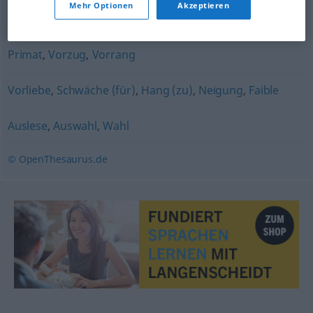
Mehr Optionen
Akzeptieren
Begünstigung
Primat
,
Vorzug
,
Vorrang
Vorliebe
,
Schwäche (für)
,
Hang (zu)
,
Neigung
,
Faible
Auslese
,
Auswahl
,
Wahl
© OpenThesaurus.de