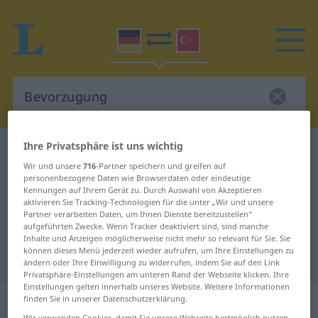
Ihre Privatsphäre ist uns wichtig
Deutsch-Türkisch Wörterbuch
Bevorzugung
Wir und unsere
716
-Partner speichern und greifen auf
Deutsch-Türkisch Übersetzung für
personenbezogene Daten wie Browserdaten oder eindeutige
Kennungen auf Ihrem Gerät zu. Durch Auswahl von Akzeptieren
"Bevorzugung"
aktivieren Sie Tracking-Technologien für die unter „Wir und unsere
Partner verarbeiten Daten, um Ihnen Dienste bereitzustellen“
aufgeführten Zwecke. Wenn Tracker deaktiviert sind, sind manche
"Bevorzugung" Türkisch
Inhalte und Anzeigen möglicherweise nicht mehr so relevant für Sie. Sie
können dieses Menü jederzeit wieder aufrufen, um Ihre Einstellungen zu
Übersetzung
ändern oder Ihre Einwilligung zu widerrufen, indem Sie auf den Link
Privatsphäre-Einstellungen am unteren Rand der Webseite klicken. Ihre
Einstellungen gelten innerhalb unseres Website. Weitere Informationen
„Bevorzugung“
: weiblich
finden Sie in unserer Datenschutzerklärung.
Wir verwenden Cookies, damit Sie unsere Webseite bestmöglich nutzen