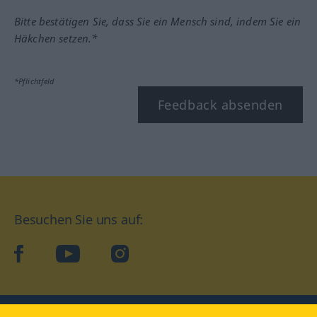
Bitte bestätigen Sie, dass Sie ein Mensch sind, indem Sie ein
Häkchen setzen.*
*Pflichtfeld
Feedback absenden
Besuchen Sie uns auf:
facebook
YouTube
Instagram