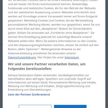
und wir besser mit Ihnen kommunizieren können. Notwendige,
Bevorzugung
f
<
Bevorzugung
;
ohne pl
>
funktionale und statistische Cookies, die für den Betrieb der Webseite
und der statistischen Auswertung unserer Webseite erforderlich sind,
Übersicht aller Übersetzungen
werden auf Grundlage unserer Vorauswahl immer auf Ihrem Endgerät
gespeichert. Marketing-Cookies und Cookies, die der Bereitstellung
(Für mehr Details die Übersetzung anklicken/antippen)
personalisierter Werbung dienen, werden nur gespeichert, wenn Sie uns
durch einen Klick auf den „Akzeptieren“-Button Ihr Einverständnis
tercih, üstün tutulma, özel muamele
geben. Klicken Sie ansonsten auf „Fortfahren ohne Akzeptieren“. Sie
können Ihre Einwilligung jederzeit für zukünftige Besuche unserer
Webseite widerrufen. Wenn Sie weitere Informationen zu den Cookies
und den Anpassungsmöglichkeiten möchten, klicken Sie einfach auf den
Button „Mehr Optionen“. Weitergehende Hinweise zu der
Datenverarbeitung entnehmen Sie ansonsten unserer
tercih
Bevorzugung
Datenschutzerklärung
. Hier finden Sie unser
Impressum
.
Wir und unsere Partner verarbeiten Daten, um
Folgendes bereitzustellen:
üstün
tut(ul)ma
Bevorzugung
Genaue Geolocation-Daten verwenden. Geräteeigenschaften zur
Identifikation aktiv abfragen. Speichern von und/oder Zugriff auf
özel
muamele
Bevorzugung
(≈ Privilegierung)
Informationen auf einem Gerät. Personalisierte Werbung und Inhalte,
Messung von Werbung und Inhalten, Zielgruppenforschung und
Entwicklung von Dienstleistungen.
Liste der Partner (Lieferanten)
Synonyme für "Bevorzugung"