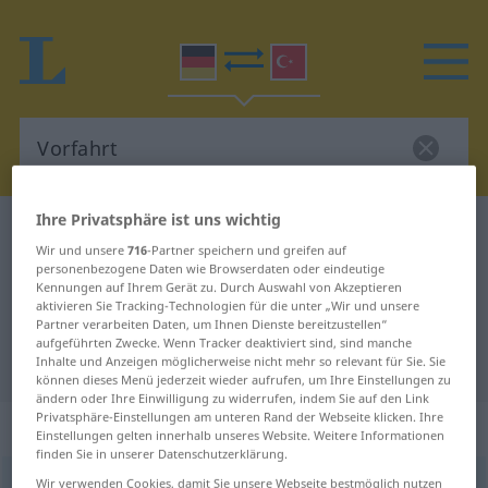
Ihre Privatsphäre ist uns wichtig
Deutsch-Türkisch Wörterbuch
Vorfahrt
Wir und unsere
716
-Partner speichern und greifen auf
Deutsch-Türkisch Übersetzung für
personenbezogene Daten wie Browserdaten oder eindeutige
Kennungen auf Ihrem Gerät zu. Durch Auswahl von Akzeptieren
"Vorfahrt"
aktivieren Sie Tracking-Technologien für die unter „Wir und unsere
Partner verarbeiten Daten, um Ihnen Dienste bereitzustellen“
aufgeführten Zwecke. Wenn Tracker deaktiviert sind, sind manche
"Vorfahrt" Türkisch Übersetzung
Inhalte und Anzeigen möglicherweise nicht mehr so relevant für Sie. Sie
können dieses Menü jederzeit wieder aufrufen, um Ihre Einstellungen zu
ändern oder Ihre Einwilligung zu widerrufen, indem Sie auf den Link
Privatsphäre-Einstellungen am unteren Rand der Webseite klicken. Ihre
„Vorfahrt“
: weiblich
Einstellungen gelten innerhalb unseres Website. Weitere Informationen
finden Sie in unserer Datenschutzerklärung.
Vorfahrt
Wir verwenden Cookies, damit Sie unsere Webseite bestmöglich nutzen
f
<
Vorfahrt
;
ohne pl
>