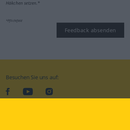
Häkchen setzen.*
*Pflichtfeld
Feedback absenden
Besuchen Sie uns auf:
facebook
YouTube
Instagram
Langenscheidt