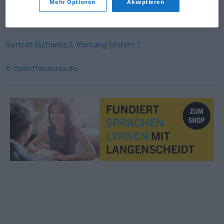
Mehr Optionen
Akzeptieren
Synonyme für "Vorfahrt"
Vortritt (schweiz.)
,
Vorrang (österr.)
© OpenThesaurus.de