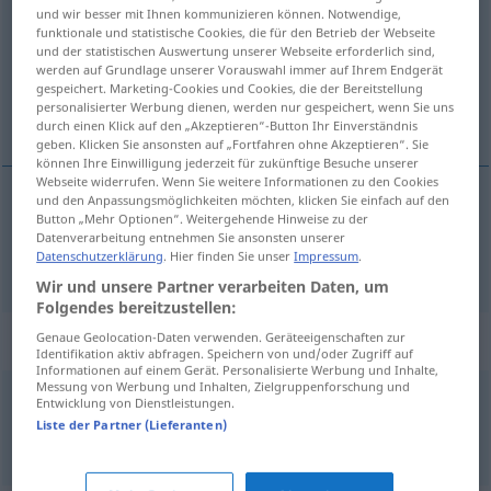
und wir besser mit Ihnen kommunizieren können. Notwendige,
funktionale und statistische Cookies, die für den Betrieb der Webseite
Übersicht aller Übersetzungen
und der statistischen Auswertung unserer Webseite erforderlich sind,
(Für mehr Details die Übersetzung anklicken/antippen)
werden auf Grundlage unserer Vorauswahl immer auf Ihrem Endgerät
gespeichert. Marketing-Cookies und Cookies, die der Bereitstellung
personalisierter Werbung dienen, werden nur gespeichert, wenn Sie uns
geçiş üstünlüğü
durch einen Klick auf den „Akzeptieren“-Button Ihr Einverständnis
geben. Klicken Sie ansonsten auf „Fortfahren ohne Akzeptieren“. Sie
können Ihre Einwilligung jederzeit für zukünftige Besuche unserer
Webseite widerrufen. Wenn Sie weitere Informationen zu den Cookies
und den Anpassungsmöglichkeiten möchten, klicken Sie einfach auf den
Button „Mehr Optionen“. Weitergehende Hinweise zu der
geçiş
üstünlüğü
Vorfahrt
Datenverarbeitung entnehmen Sie ansonsten unserer
Datenschutzerklärung
. Hier finden Sie unser
Impressum
.
Wir und unsere Partner verarbeiten Daten, um
Folgendes bereitzustellen:
Beispielsätze für "Vorfahrt"
Genaue Geolocation-Daten verwenden. Geräteeigenschaften zur
Identifikation aktiv abfragen. Speichern von und/oder Zugriff auf
Informationen auf einem Gerät. Personalisierte Werbung und Inhalte,
Messung von Werbung und Inhalten, Zielgruppenforschung und
Entwicklung von Dienstleistungen.
abknickende Vorfahrt
Liste der Partner (Lieferanten)
dirsek
yapan
ana
cadde