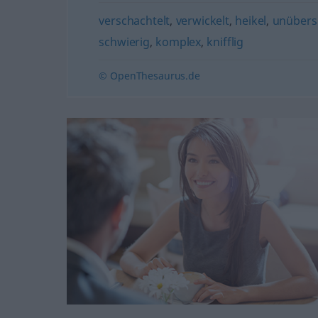
verschachtelt
,
verwickelt
,
heikel
,
unübersi
schwierig
,
komplex
,
knifflig
© OpenThesaurus.de