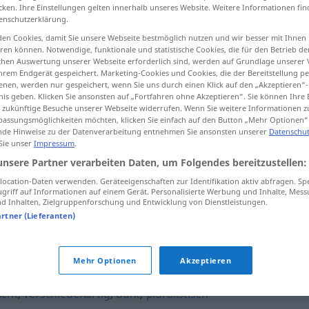
cken. Ihre Einstellungen gelten innerhalb unseres Website. Weitere Informationen fin
enschutzerklärung.
en Cookies, damit Sie unsere Webseite bestmöglich nutzen und wir besser mit Ihnen
en können. Notwendige, funktionale und statistische Cookies, die für den Betrieb d
tippen)
ischen Auswertung unserer Webseite erforderlich sind, werden auf Grundlage unserer
hrem Endgerät gespeichert. Marketing-Cookies und Cookies, die der Bereitstellung per
nen, werden nur gespeichert, wenn Sie uns durch einen Klick auf den „Akzeptieren“-
nis geben. Klicken Sie ansonsten auf „Fortfahren ohne Akzeptieren“. Sie können Ihre 
ür zukünftige Besuche unserer Webseite widerrufen. Wenn Sie weitere Informationen 
assungsmöglichkeiten möchten, klicken Sie einfach auf den Button „Mehr Optionen“
de Hinweise zu der Datenverarbeitung entnehmen Sie ansonsten unserer
Datenschut
 Sie unser
Impressum
.
vielschichtig
unsere Partner verarbeiten Daten, um Folgendes bereitzustellen:
ocation-Daten verwenden. Geräteeigenschaften zur Identifikation aktiv abfragen. Sp
griff auf Informationen auf einem Gerät. Personalisierte Werbung und Inhalte, Mes
vielschichtig
FIG
 Inhalten, Zielgruppenforschung und Entwicklung von Dienstleistungen.
artner (Lieferanten)
g"
Mehr Optionen
Akzeptieren
scht
,
verschiedenartig
,
bunt
,
pluralistisch