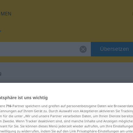
HMEN
Übersetzen
g
für "vielschichtig"
atsphäre ist uns wichtig
tzung
sere
716
-Partner speichern und greifen auf personenbezogene Daten wie Browserdat
Kennungen auf Ihrem Gerät zu. Durch Auswahl von Akzeptieren aktivieren Sie Trackin
n für die unter „Wir und unsere Partner verarbeiten Daten, um Ihnen Dienste bereitz
n Zwecke. Wenn Tracker deaktiviert sind, sind manche Inhalte und Anzeigen mögliche
ektivisch
evant für Sie. Sie können dieses Menü jederzeit wieder aufrufen, um Ihre Einstellung
inwilligung zu widerrufen, indem Sie auf den Link Privatsphäre-Einstellungen am unt