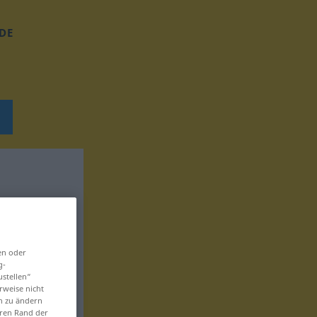
DE
en oder
g-
ustellen“
rweise nicht
en zu ändern
eren Rand der