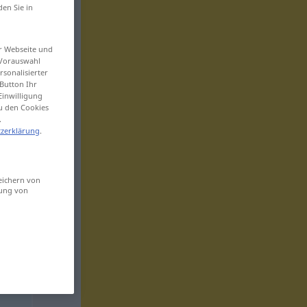
den Sie in
er Webseite und
 Vorauswahl
sonalisierter
Button Ihr
Einwilligung
zu den Cookies
.
zerklärung
.
eichern von
sung von