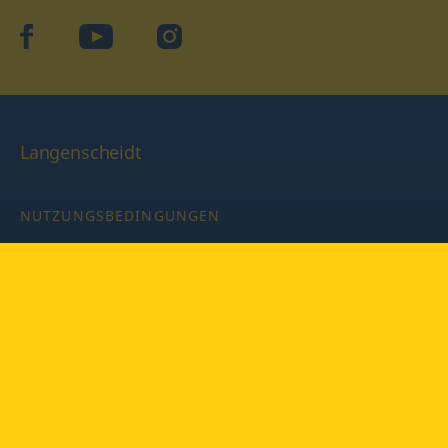
facebook
YouTube
Instagram
Langenscheidt
NUTZUNGSBEDINGUNGEN
DATENSCHUTZBESTIMMUNGEN
IMPRESSUM
PRIVATSPHÄRE-EINSTELLUNGEN
LATEINWÖRTERBUCH MIT CODE
Copyright © 2026 PONS Langenscheidt GmbH, Alle Rechte
vorbehalten.