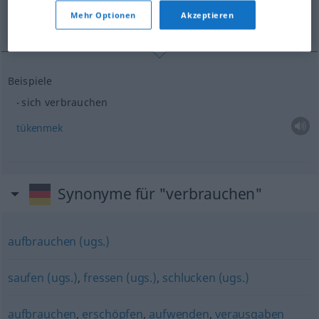
Mehr Optionen
Akzeptieren
tükenmek
Beispiele
sich verbrauchen
tükenmek
Synonyme für "verbrauchen"
aufbrauchen (ugs.)
saufen (ugs.)
,
fressen (ugs.)
,
schlucken (ugs.)
aufbrauchen
,
erschöpfen
,
aufwenden
,
verausgaben