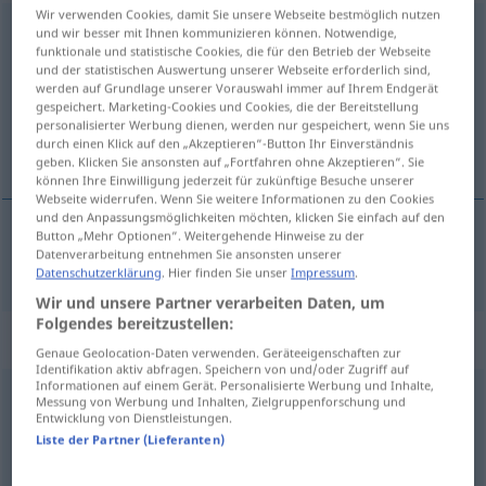
Wir verwenden Cookies, damit Sie unsere Webseite bestmöglich nutzen
verbrauchen
v/t
<
ohne
-ge-
;
h.
>
und wir besser mit Ihnen kommunizieren können. Notwendige,
funktionale und statistische Cookies, die für den Betrieb der Webseite
und der statistischen Auswertung unserer Webseite erforderlich sind,
Übersicht aller Übersetzungen
werden auf Grundlage unserer Vorauswahl immer auf Ihrem Endgerät
(Für mehr Details die Übersetzung anklicken/antippen)
gespeichert. Marketing-Cookies und Cookies, die der Bereitstellung
personalisierter Werbung dienen, werden nur gespeichert, wenn Sie uns
durch einen Klick auf den „Akzeptieren“-Button Ihr Einverständnis
tüketmek, harcamak
geben. Klicken Sie ansonsten auf „Fortfahren ohne Akzeptieren“. Sie
können Ihre Einwilligung jederzeit für zukünftige Besuche unserer
Webseite widerrufen. Wenn Sie weitere Informationen zu den Cookies
und den Anpassungsmöglichkeiten möchten, klicken Sie einfach auf den
Button „Mehr Optionen“. Weitergehende Hinweise zu der
Datenverarbeitung entnehmen Sie ansonsten unserer
tüketmek
,
harcamak
verbrauchen
Datenschutzerklärung
. Hier finden Sie unser
Impressum
.
Wir und unsere Partner verarbeiten Daten, um
Folgendes bereitzustellen:
„verbrauchen“
: reflexives Verb
Genaue Geolocation-Daten verwenden. Geräteeigenschaften zur
Identifikation aktiv abfragen. Speichern von und/oder Zugriff auf
Informationen auf einem Gerät. Personalisierte Werbung und Inhalte,
verbrauchen
v/r
<
ohne
-ge-
;
h.
>
Messung von Werbung und Inhalten, Zielgruppenforschung und
Entwicklung von Dienstleistungen.
Übersicht aller Übersetzungen
Liste der Partner (Lieferanten)
(Für mehr Details die Übersetzung anklicken/antippen)