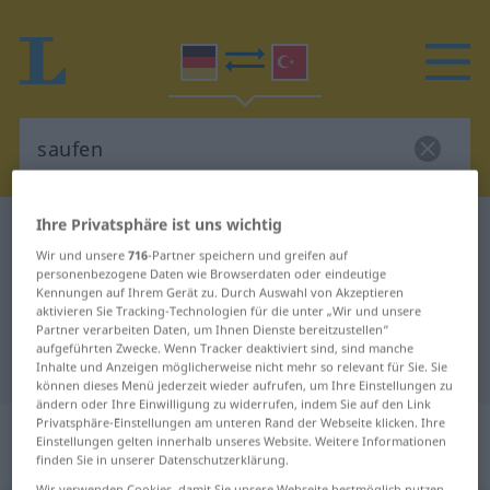
Ihre Privatsphäre ist uns wichtig
Deutsch-Türkisch Wörterbuch
saufen
Wir und unsere
716
-Partner speichern und greifen auf
Deutsch-Türkisch Übersetzung für
personenbezogene Daten wie Browserdaten oder eindeutige
Kennungen auf Ihrem Gerät zu. Durch Auswahl von Akzeptieren
"saufen"
aktivieren Sie Tracking-Technologien für die unter „Wir und unsere
Partner verarbeiten Daten, um Ihnen Dienste bereitzustellen“
aufgeführten Zwecke. Wenn Tracker deaktiviert sind, sind manche
"saufen" Türkisch Übersetzung
Inhalte und Anzeigen möglicherweise nicht mehr so relevant für Sie. Sie
können dieses Menü jederzeit wieder aufrufen, um Ihre Einstellungen zu
ändern oder Ihre Einwilligung zu widerrufen, indem Sie auf den Link
Privatsphäre-Einstellungen am unteren Rand der Webseite klicken. Ihre
„saufen“
: transitives Verb |
Einstellungen gelten innerhalb unseres Website. Weitere Informationen
intransitives Verb
finden Sie in unserer Datenschutzerklärung.
Wir verwenden Cookies, damit Sie unsere Webseite bestmöglich nutzen