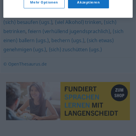
Mehr Optionen
Akzeptieren
fressen (ugs.)
,
schlucken (ugs.)
,
(Kraftstoff) verbrauchen
(sich) besaufen (ugs.)
,
(viel Alkohol) trinken
,
(sich)
betrinken
,
feiern (verhüllend jugendsprachlich)
,
(sich
einen) ballern (ugs.)
,
bechern (ugs.)
,
(sich etwas)
genehmigen (ugs.)
,
(sich) zuschütten (ugs.)
© OpenThesaurus.de