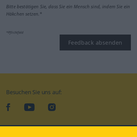
Bitte bestätigen Sie, dass Sie ein Mensch sind, indem Sie ein
Häkchen setzen.*
*Pflichtfeld
Feedback absenden
Besuchen Sie uns auf:
facebook
YouTube
Instagram