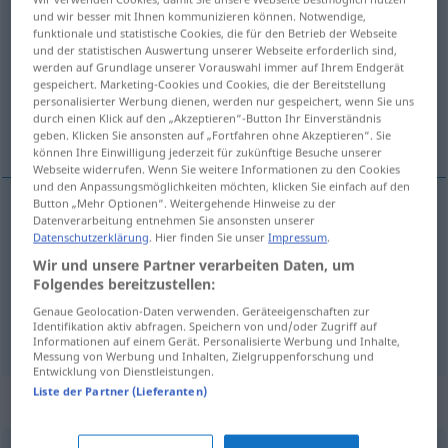
und wir besser mit Ihnen kommunizieren können. Notwendige,
saufen
v/t
&
v/i
<
säuft
;
soff
;
gesoffen
;
h.
>
funktionale und statistische Cookies, die für den Betrieb der Webseite
und der statistischen Auswertung unserer Webseite erforderlich sind,
Übersicht aller Übersetzungen
werden auf Grundlage unserer Vorauswahl immer auf Ihrem Endgerät
gespeichert. Marketing-Cookies und Cookies, die der Bereitstellung
(Für mehr Details die Übersetzung anklicken/antippen)
personalisierter Werbung dienen, werden nur gespeichert, wenn Sie uns
durch einen Klick auf den „Akzeptieren“-Button Ihr Einverständnis
içmek, çok içmek, kafayı çekmek
geben. Klicken Sie ansonsten auf „Fortfahren ohne Akzeptieren“. Sie
können Ihre Einwilligung jederzeit für zukünftige Besuche unserer
Webseite widerrufen. Wenn Sie weitere Informationen zu den Cookies
und den Anpassungsmöglichkeiten möchten, klicken Sie einfach auf den
Button „Mehr Optionen“. Weitergehende Hinweise zu der
Datenverarbeitung entnehmen Sie ansonsten unserer
içmek
saufen
Tier
Datenschutzerklärung
. Hier finden Sie unser
Impressum
.
Wir und unsere Partner verarbeiten Daten, um
çok
içmek
saufen
Mensch
UMG
Folgendes bereitzustellen:
Genaue Geolocation-Daten verwenden. Geräteeigenschaften zur
kafayı
çekmek
saufen
Mensch
Identifikation aktiv abfragen. Speichern von und/oder Zugriff auf
UMG
UMG
Informationen auf einem Gerät. Personalisierte Werbung und Inhalte,
Messung von Werbung und Inhalten, Zielgruppenforschung und
Entwicklung von Dienstleistungen.
Liste der Partner (Lieferanten)
Synonyme für "saufen"