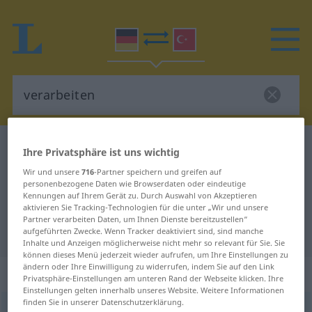
Deutsch-Türkisch Wörterbuch
verarbeiten
Ihre Privatsphäre ist uns wichtig
Deutsch-Türkisch Übersetzung für
Wir und unsere
716
-Partner speichern und greifen auf
personenbezogene Daten wie Browserdaten oder eindeutige
"verarbeiten"
Kennungen auf Ihrem Gerät zu. Durch Auswahl von Akzeptieren
aktivieren Sie Tracking-Technologien für die unter „Wir und unsere
Partner verarbeiten Daten, um Ihnen Dienste bereitzustellen“
"verarbeiten" Türkisch Übersetzung
aufgeführten Zwecke. Wenn Tracker deaktiviert sind, sind manche
Inhalte und Anzeigen möglicherweise nicht mehr so relevant für Sie. Sie
können dieses Menü jederzeit wieder aufrufen, um Ihre Einstellungen zu
ändern oder Ihre Einwilligung zu widerrufen, indem Sie auf den Link
„verarbeiten“
: transitives Verb
Privatsphäre-Einstellungen am unteren Rand der Webseite klicken. Ihre
Einstellungen gelten innerhalb unseres Website. Weitere Informationen
finden Sie in unserer Datenschutzerklärung.
verarbeiten
v/t
<
ohne
-ge-
;
h.
>