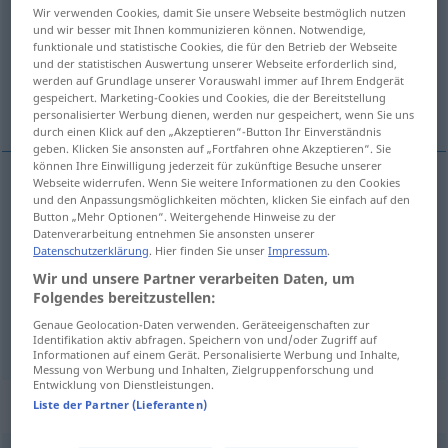
Wir verwenden Cookies, damit Sie unsere Webseite bestmöglich nutzen
und wir besser mit Ihnen kommunizieren können. Notwendige,
Übersicht aller Übersetzungen
funktionale und statistische Cookies, die für den Betrieb der Webseite
(Für mehr Details die Übersetzung anklicken/antippen)
und der statistischen Auswertung unserer Webseite erforderlich sind,
werden auf Grundlage unserer Vorauswahl immer auf Ihrem Endgerät
gespeichert. Marketing-Cookies und Cookies, die der Bereitstellung
işlemek, sindirmek, hesaplaşmak
personalisierter Werbung dienen, werden nur gespeichert, wenn Sie uns
durch einen Klick auf den „Akzeptieren“-Button Ihr Einverständnis
geben. Klicken Sie ansonsten auf „Fortfahren ohne Akzeptieren“. Sie
können Ihre Einwilligung jederzeit für zukünftige Besuche unserer
Webseite widerrufen. Wenn Sie weitere Informationen zu den Cookies
und den Anpassungsmöglichkeiten möchten, klicken Sie einfach auf den
işlemek
verarbeiten
Button „Mehr Optionen“. Weitergehende Hinweise zu der
Datenverarbeitung entnehmen Sie ansonsten unserer
Datenschutzerklärung
. Hier finden Sie unser
Impressum
.
sindirmek
verarbeiten
FIG
Wir und unsere Partner verarbeiten Daten, um
Folgendes bereitzustellen:
hesaplaşmak
(
)
verarbeiten
FIG
-LE
Genaue Geolocation-Daten verwenden. Geräteeigenschaften zur
Identifikation aktiv abfragen. Speichern von und/oder Zugriff auf
Informationen auf einem Gerät. Personalisierte Werbung und Inhalte,
Messung von Werbung und Inhalten, Zielgruppenforschung und
Entwicklung von Dienstleistungen.
Synonyme für "verarbeiten"
Liste der Partner (Lieferanten)