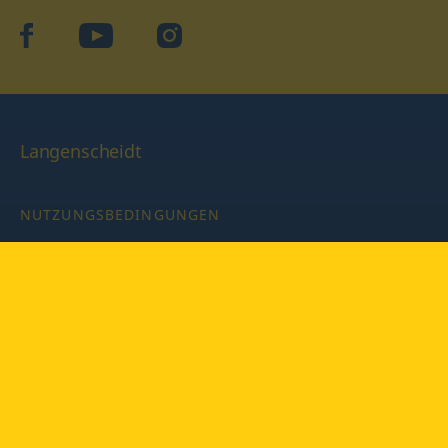
facebook
YouTube
Instagram
Langenscheidt
NUTZUNGSBEDINGUNGEN
DATENSCHUTZBESTIMMUNGEN
IMPRESSUM
PRIVATSPHÄRE-EINSTELLUNGEN
LATEINWÖRTERBUCH MIT CODE
Copyright © 2026 PONS Langenscheidt GmbH, Alle Rechte
vorbehalten.