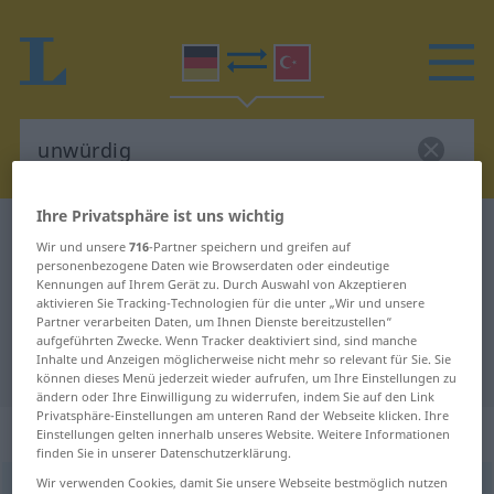
Ihre Privatsphäre ist uns wichtig
Deutsch-Türkisch Wörterbuch
unwürdig
Wir und unsere
716
-Partner speichern und greifen auf
Deutsch-Türkisch Übersetzung für
personenbezogene Daten wie Browserdaten oder eindeutige
Kennungen auf Ihrem Gerät zu. Durch Auswahl von Akzeptieren
"unwürdig"
aktivieren Sie Tracking-Technologien für die unter „Wir und unsere
Partner verarbeiten Daten, um Ihnen Dienste bereitzustellen“
aufgeführten Zwecke. Wenn Tracker deaktiviert sind, sind manche
Inhalte und Anzeigen möglicherweise nicht mehr so relevant für Sie. Sie
"unwürdig" Türkisch Übersetzung
können dieses Menü jederzeit wieder aufrufen, um Ihre Einstellungen zu
ändern oder Ihre Einwilligung zu widerrufen, indem Sie auf den Link
Privatsphäre-Einstellungen am unteren Rand der Webseite klicken. Ihre
„unwürdig“
: Adjektiv, adjektivisch
Einstellungen gelten innerhalb unseres Website. Weitere Informationen
finden Sie in unserer Datenschutzerklärung.
Wir verwenden Cookies, damit Sie unsere Webseite bestmöglich nutzen
unwürdig
adj