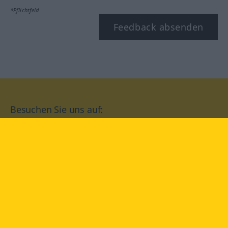
*Pflichtfeld
Feedback absenden
Besuchen Sie uns auf:
facebook
YouTube
Instagram
Langenscheidt
NUTZUNGSBEDINGUNGEN