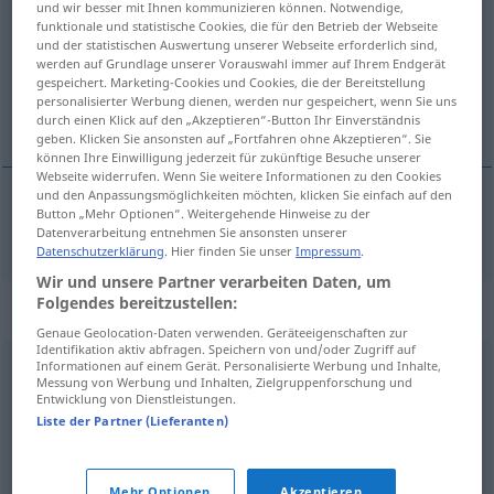
und wir besser mit Ihnen kommunizieren können. Notwendige,
funktionale und statistische Cookies, die für den Betrieb der Webseite
Übersicht aller Übersetzungen
und der statistischen Auswertung unserer Webseite erforderlich sind,
werden auf Grundlage unserer Vorauswahl immer auf Ihrem Endgerät
(Für mehr Details die Übersetzung anklicken/antippen)
gespeichert. Marketing-Cookies und Cookies, die der Bereitstellung
personalisierter Werbung dienen, werden nur gespeichert, wenn Sie uns
layık olmayan, yaraşmayan
durch einen Klick auf den „Akzeptieren“-Button Ihr Einverständnis
geben. Klicken Sie ansonsten auf „Fortfahren ohne Akzeptieren“. Sie
können Ihre Einwilligung jederzeit für zukünftige Besuche unserer
Webseite widerrufen. Wenn Sie weitere Informationen zu den Cookies
und den Anpassungsmöglichkeiten möchten, klicken Sie einfach auf den
Button „Mehr Optionen“. Weitergehende Hinweise zu der
layık
olmayan, yaraşmayan
(
)
unwürdig
GEN
-E
Datenverarbeitung entnehmen Sie ansonsten unserer
Datenschutzerklärung
. Hier finden Sie unser
Impressum
.
Wir und unsere Partner verarbeiten Daten, um
Folgendes bereitzustellen:
Synonyme für "unwürdig"
Genaue Geolocation-Daten verwenden. Geräteeigenschaften zur
Identifikation aktiv abfragen. Speichern von und/oder Zugriff auf
Informationen auf einem Gerät. Personalisierte Werbung und Inhalte,
erniedrigend
,
entwürdigend
,
schändlich
Messung von Werbung und Inhalten, Zielgruppenforschung und
Entwicklung von Dienstleistungen.
Liste der Partner (Lieferanten)
armselig
,
würdelos
,
schäbig
,
(ein) Trauerspiel
,
bemitleidenswert
,
kläglich
,
erbärmlich
Mehr Optionen
Akzeptieren