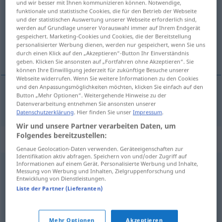
und wir besser mit Ihnen kommunizieren können. Notwendige,
funktionale und statistische Cookies, die für den Betrieb der Webseite
Übersicht aller Übersetzungen
und der statistischen Auswertung unserer Webseite erforderlich sind,
werden auf Grundlage unserer Vorauswahl immer auf Ihrem Endgerät
(Für mehr Details die Übersetzung anklicken/antippen)
gespeichert. Marketing-Cookies und Cookies, die der Bereitstellung
personalisierter Werbung dienen, werden nur gespeichert, wenn Sie uns
rezil, namussuz, kepaze
durch einen Klick auf den „Akzeptieren“-Button Ihr Einverständnis
geben. Klicken Sie ansonsten auf „Fortfahren ohne Akzeptieren“. Sie
können Ihre Einwilligung jederzeit für zukünftige Besuche unserer
Webseite widerrufen. Wenn Sie weitere Informationen zu den Cookies
und den Anpassungsmöglichkeiten möchten, klicken Sie einfach auf den
Button „Mehr Optionen“. Weitergehende Hinweise zu der
rezil(ce), namussuz(ca),
kepaze
schändlich
Datenverarbeitung entnehmen Sie ansonsten unserer
Datenschutzerklärung
. Hier finden Sie unser
Impressum
.
Wir und unsere Partner verarbeiten Daten, um
Folgendes bereitzustellen:
Synonyme für "schändlich"
Genaue Geolocation-Daten verwenden. Geräteeigenschaften zur
Identifikation aktiv abfragen. Speichern von und/oder Zugriff auf
Informationen auf einem Gerät. Personalisierte Werbung und Inhalte,
Messung von Werbung und Inhalten, Zielgruppenforschung und
erniedrigend
,
unwürdig
,
entwürdigend
Entwicklung von Dienstleistungen.
Liste der Partner (Lieferanten)
verachtenswert
,
verächtlich
,
erbärmlich
Mehr Optionen
Akzeptieren
© OpenThesaurus.de