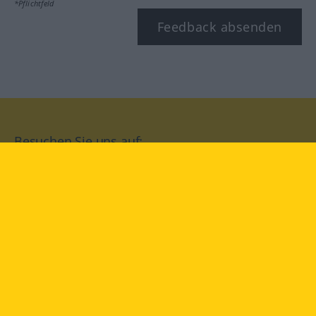
*Pflichtfeld
Feedback absenden
Besuchen Sie uns auf:
facebook
YouTube
Instagram
Langenscheidt
NUTZUNGSBEDINGUNGEN