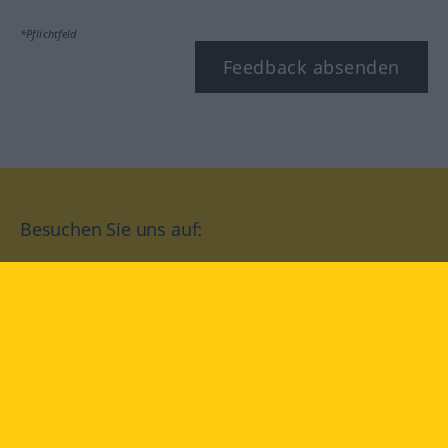
*Pflichtfeld
Feedback absenden
Besuchen Sie uns auf:
facebook
YouTube
Instagram
Langenscheidt