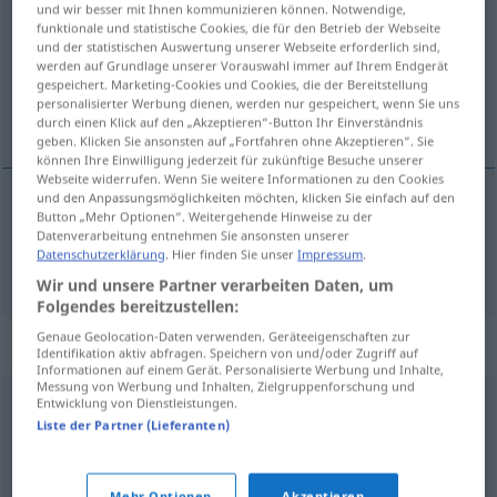
und wir besser mit Ihnen kommunizieren können. Notwendige,
funktionale und statistische Cookies, die für den Betrieb der Webseite
Übersicht aller Übersetzungen
und der statistischen Auswertung unserer Webseite erforderlich sind,
werden auf Grundlage unserer Vorauswahl immer auf Ihrem Endgerät
(Für mehr Details die Übersetzung anklicken/antippen)
gespeichert. Marketing-Cookies und Cookies, die der Bereitstellung
personalisierter Werbung dienen, werden nur gespeichert, wenn Sie uns
stres
durch einen Klick auf den „Akzeptieren“-Button Ihr Einverständnis
geben. Klicken Sie ansonsten auf „Fortfahren ohne Akzeptieren“. Sie
können Ihre Einwilligung jederzeit für zukünftige Besuche unserer
Webseite widerrufen. Wenn Sie weitere Informationen zu den Cookies
und den Anpassungsmöglichkeiten möchten, klicken Sie einfach auf den
Button „Mehr Optionen“. Weitergehende Hinweise zu der
stres
Stress
Datenverarbeitung entnehmen Sie ansonsten unserer
Datenschutzerklärung
. Hier finden Sie unser
Impressum
.
Wir und unsere Partner verarbeiten Daten, um
Folgendes bereitzustellen:
Genaue Geolocation-Daten verwenden. Geräteeigenschaften zur
Synonyme für "Stress"
Identifikation aktiv abfragen. Speichern von und/oder Zugriff auf
Informationen auf einem Gerät. Personalisierte Werbung und Inhalte,
Messung von Werbung und Inhalten, Zielgruppenforschung und
Entwicklung von Dienstleistungen.
Ärger
,
Krach (ugs.)
,
Streit
,
Unmut
,
Theater (ugs.)
Liste der Partner (Lieferanten)
Aufregung
,
Nervosität
,
Hektik
,
Druck
,
(psychische)
Mehr Optionen
Akzeptieren