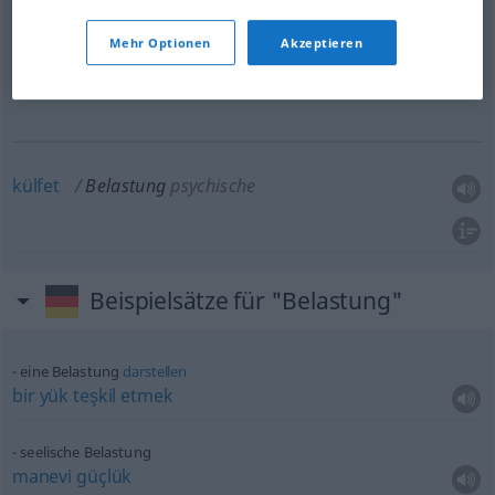
Beispiele
Mehr Optionen
Akzeptieren
zulässige Belastung
TECH
izin
verilen yük(leme)
külfet
Belastung
psychische
Beispielsätze für "Belastung"
eine Belastung
darstellen
bir
yük
teşkil
etmek
seelische Belastung
manevi
güçlük