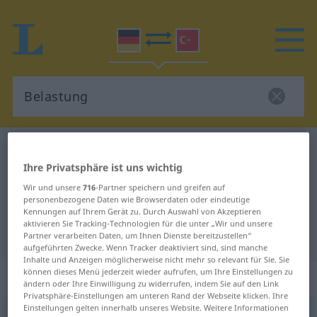
Deutsch-Türkisch Wörterbuch
Belastung
Ihre Privatsphäre ist uns wichtig
Deutsch-Türkisch Übersetzung für
Wir und unsere
716
-Partner speichern und greifen auf
"Belastung"
personenbezogene Daten wie Browserdaten oder eindeutige
Kennungen auf Ihrem Gerät zu. Durch Auswahl von Akzeptieren
aktivieren Sie Tracking-Technologien für die unter „Wir und unsere
"Belastung" Türkisch Übersetzung
Partner verarbeiten Daten, um Ihnen Dienste bereitzustellen“
aufgeführten Zwecke. Wenn Tracker deaktiviert sind, sind manche
Inhalte und Anzeigen möglicherweise nicht mehr so relevant für Sie. Sie
können dieses Menü jederzeit wieder aufrufen, um Ihre Einstellungen zu
„Belastung“
: weiblich
ändern oder Ihre Einwilligung zu widerrufen, indem Sie auf den Link
Privatsphäre-Einstellungen am unteren Rand der Webseite klicken. Ihre
Einstellungen gelten innerhalb unseres Website. Weitere Informationen
Belastung
f
<
Belastung
;
-en
>