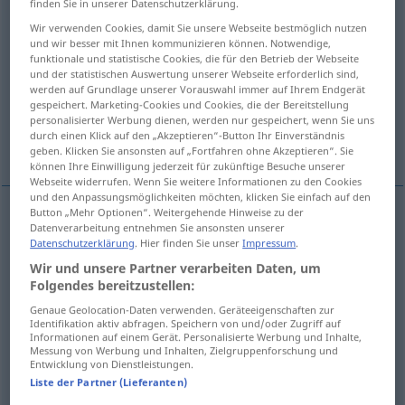
finden Sie in unserer Datenschutzerklärung.
Wir verwenden Cookies, damit Sie unsere Webseite bestmöglich nutzen
Übersicht aller Übersetzungen
und wir besser mit Ihnen kommunizieren können. Notwendige,
(Für mehr Details die Übersetzung anklicken/antippen)
funktionale und statistische Cookies, die für den Betrieb der Webseite
und der statistischen Auswertung unserer Webseite erforderlich sind,
werden auf Grundlage unserer Vorauswahl immer auf Ihrem Endgerät
yük
yüklenme
yükümlülük
gespeichert. Marketing-Cookies und Cookies, die der Bereitstellung
personalisierter Werbung dienen, werden nur gespeichert, wenn Sie uns
durch einen Klick auf den „Akzeptieren“-Button Ihr Einverständnis
külfet
geben. Klicken Sie ansonsten auf „Fortfahren ohne Akzeptieren“. Sie
können Ihre Einwilligung jederzeit für zukünftige Besuche unserer
Webseite widerrufen. Wenn Sie weitere Informationen zu den Cookies
und den Anpassungsmöglichkeiten möchten, klicken Sie einfach auf den
Button „Mehr Optionen“. Weitergehende Hinweise zu der
Datenverarbeitung entnehmen Sie ansonsten unserer
yük
Belastung
(≈ Last, Anstrengung)
Datenschutzerklärung
. Hier finden Sie unser
Impressum
.
Wir und unsere Partner verarbeiten Daten, um
Folgendes bereitzustellen:
yükle(n)me
Belastung
ELEK
TECH
Genaue Geolocation-Daten verwenden. Geräteeigenschaften zur
Identifikation aktiv abfragen. Speichern von und/oder Zugriff auf
Informationen auf einem Gerät. Personalisierte Werbung und Inhalte,
Messung von Werbung und Inhalten, Zielgruppenforschung und
yükümlülük
Belastung
finanziell
Entwicklung von Dienstleistungen.
WIRTSCH
Liste der Partner (Lieferanten)