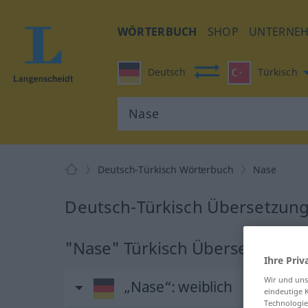
WÖRTERBUCH
SHOP
UNTERNE
Deutsch
Türkisch
Deutsch-Türkisch Wörterbuch
Nase
Deutsch-Türkisch Übersetzung
"Nase" Türkisch Übersetzung
Ihre Priv
Wir und un
„Nase“
: weiblich
eindeutige 
Technologie