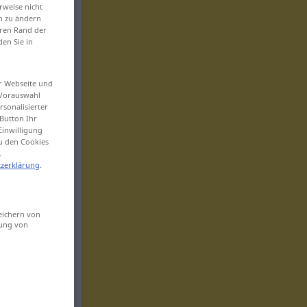
rweise nicht
en zu ändern
eren Rand der
den Sie in
er Webseite und
 Vorauswahl
sonalisierter
Button Ihr
Einwilligung
zu den Cookies
.
zerklärung
.
eichern von
sung von