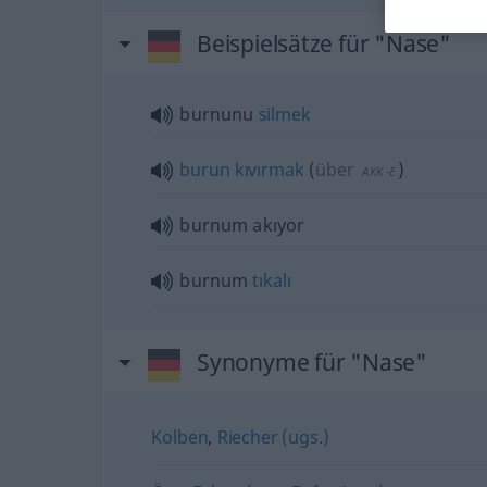
Beispielsätze für "Nase"
burnunu
silmek
burun
kıvırmak
(
über
)
AKK
-E
burnum akıyor
burnum
tıkalı
Synonyme für "Nase"
Kolben
,
Riecher (ugs.)