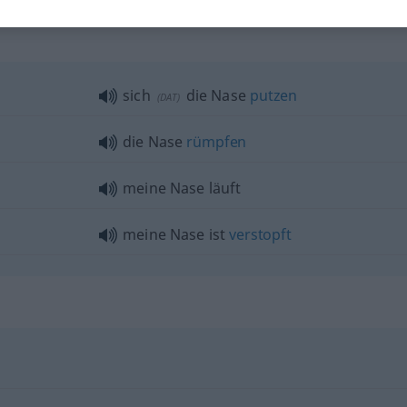
sich
die Nase
putzen
(
DAT
)
die Nase
rümpfen
meine Nase läuft
meine Nase ist
verstopft