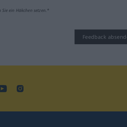
m Sie ein Häkchen setzen.*
Feedback absend
ook
YouTube
Instagram