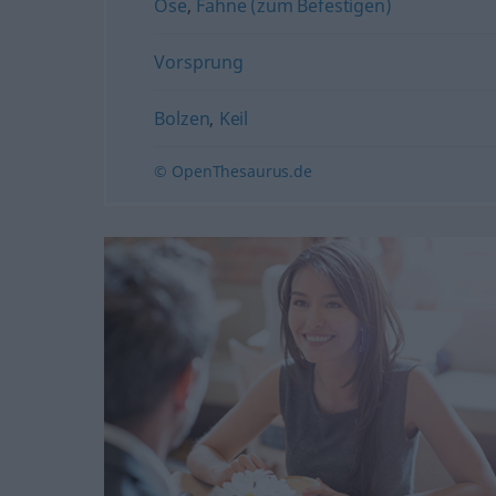
Öse
,
Fahne (zum Befestigen)
Vorsprung
Bolzen
,
Keil
© OpenThesaurus.de