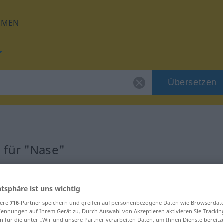
HMEN
Übersetzen
 für "Nase"
atsphäre ist uns wichtig
sere
716
-Partner speichern und greifen auf personenbezogene Daten wie Browserdat
Kennungen auf Ihrem Gerät zu. Durch Auswahl von Akzeptieren aktivieren Sie Trackin
n für die unter „Wir und unsere Partner verarbeiten Daten, um Ihnen Dienste bereitz