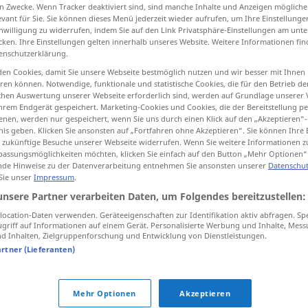
n Zwecke. Wenn Tracker deaktiviert sind, sind manche Inhalte und Anzeigen mögliche
evant für Sie. Sie können dieses Menü jederzeit wieder aufrufen, um Ihre Einstellung
inwilligung zu widerrufen, indem Sie auf den Link Privatsphäre-Einstellungen am unt
cken. Ihre Einstellungen gelten innerhalb unseres Website. Weitere Informationen fin
enschutzerklärung.
tippen)
en Cookies, damit Sie unsere Webseite bestmöglich nutzen und wir besser mit Ihnen
en können. Notwendige, funktionale und statistische Cookies, die für den Betrieb d
ischen Auswertung unserer Webseite erforderlich sind, werden auf Grundlage unserer
hrem Endgerät gespeichert. Marketing-Cookies und Cookies, die der Bereitstellung per
nen, werden nur gespeichert, wenn Sie uns durch einen Klick auf den „Akzeptieren“-
nis geben. Klicken Sie ansonsten auf „Fortfahren ohne Akzeptieren“. Sie können Ihre 
ür zukünftige Besuche unserer Webseite widerrufen. Wenn Sie weitere Informationen 
Nase
assungsmöglichkeiten möchten, klicken Sie einfach auf den Button „Mehr Optionen“
de Hinweise zu der Datenverarbeitung entnehmen Sie ansonsten unserer
Datenschut
 Sie unser
Impressum
.
unsere Partner verarbeiten Daten, um Folgendes bereitzustellen:
)
ich habe die Nase
voll
EN
ocation-Daten verwenden. Geräteeigenschaften zur Identifikation aktiv abfragen. Sp
griff auf Informationen auf einem Gerät. Personalisierte Werbung und Inhalte, Mes
seine Nase in
alles
(hinein)stecken
 Inhalten, Zielgruppenforschung und Entwicklung von Dienstleistungen.
artner (Lieferanten)
auf die Nase
fallen
UMG
Mehr Optionen
Akzeptieren