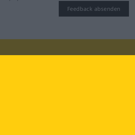
Feedback absenden
Besuchen Sie uns auf:
facebook
YouTube
Instagram
Langenscheidt
NUTZUNGSBEDINGUNGEN