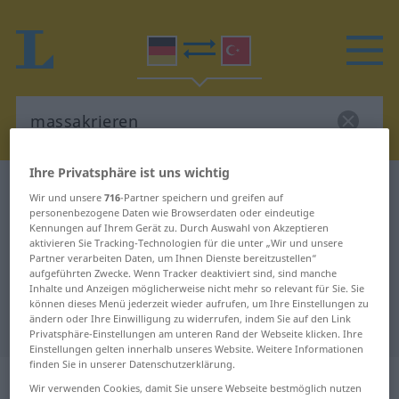
Ihre Privatsphäre ist uns wichtig
Deutsch-Türkisch Wörterbuch
massakrieren
Wir und unsere
716
-Partner speichern und greifen auf
Deutsch-Türkisch Übersetzung für
personenbezogene Daten wie Browserdaten oder eindeutige
Kennungen auf Ihrem Gerät zu. Durch Auswahl von Akzeptieren
"massakrieren"
aktivieren Sie Tracking-Technologien für die unter „Wir und unsere
Partner verarbeiten Daten, um Ihnen Dienste bereitzustellen“
aufgeführten Zwecke. Wenn Tracker deaktiviert sind, sind manche
Inhalte und Anzeigen möglicherweise nicht mehr so relevant für Sie. Sie
"massakrieren" Türkisch
können dieses Menü jederzeit wieder aufrufen, um Ihre Einstellungen zu
ändern oder Ihre Einwilligung zu widerrufen, indem Sie auf den Link
Übersetzung
Privatsphäre-Einstellungen am unteren Rand der Webseite klicken. Ihre
Einstellungen gelten innerhalb unseres Website. Weitere Informationen
finden Sie in unserer Datenschutzerklärung.
„massakrieren“
: transitives Verb
Wir verwenden Cookies, damit Sie unsere Webseite bestmöglich nutzen