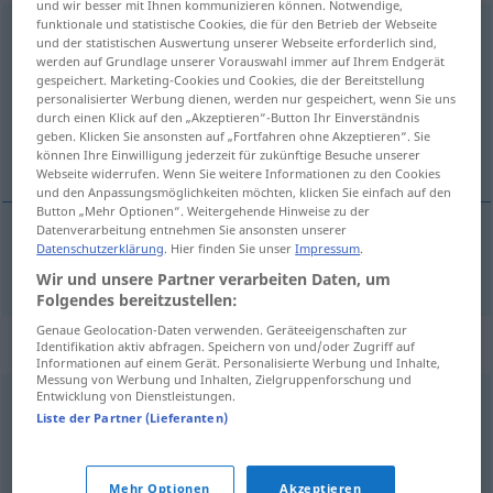
und wir besser mit Ihnen kommunizieren können. Notwendige,
funktionale und statistische Cookies, die für den Betrieb der Webseite
massakrieren
v/t
<
ohne
ge-
;
h.
>
und der statistischen Auswertung unserer Webseite erforderlich sind,
werden auf Grundlage unserer Vorauswahl immer auf Ihrem Endgerät
Übersicht aller Übersetzungen
gespeichert. Marketing-Cookies und Cookies, die der Bereitstellung
personalisierter Werbung dienen, werden nur gespeichert, wenn Sie uns
(Für mehr Details die Übersetzung anklicken/antippen)
durch einen Klick auf den „Akzeptieren“-Button Ihr Einverständnis
geben. Klicken Sie ansonsten auf „Fortfahren ohne Akzeptieren“. Sie
katliama uğratmak
können Ihre Einwilligung jederzeit für zukünftige Besuche unserer
Webseite widerrufen. Wenn Sie weitere Informationen zu den Cookies
und den Anpassungsmöglichkeiten möchten, klicken Sie einfach auf den
Button „Mehr Optionen“. Weitergehende Hinweise zu der
Datenverarbeitung entnehmen Sie ansonsten unserer
Datenschutzerklärung
. Hier finden Sie unser
Impressum
.
katliama
uğratmak
massakrieren
Wir und unsere Partner verarbeiten Daten, um
Folgendes bereitzustellen:
Genaue Geolocation-Daten verwenden. Geräteeigenschaften zur
Synonyme für "massakrieren"
Identifikation aktiv abfragen. Speichern von und/oder Zugriff auf
Informationen auf einem Gerät. Personalisierte Werbung und Inhalte,
Messung von Werbung und Inhalten, Zielgruppenforschung und
Entwicklung von Dienstleistungen.
abschlachten
,
schlachten
,
niedermachen
Liste der Partner (Lieferanten)
© OpenThesaurus.de
Mehr Optionen
Akzeptieren