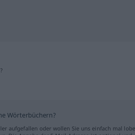
h?
ine Wörterbüchern?
hler aufgefallen oder wollen Sie uns einfach mal lob