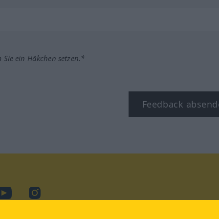
m Sie ein Häkchen setzen.*
Feedback absend
ook
YouTube
Instagram