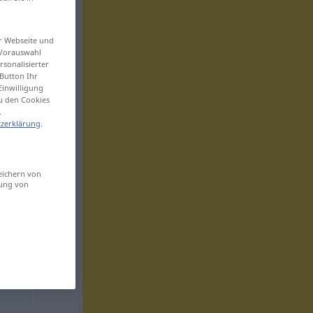
er Webseite und
 Vorauswahl
sonalisierter
Button Ihr
Einwilligung
zu den Cookies
.
zerklärung
.
eichern von
sung von