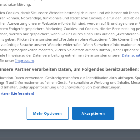
enschutzerklärung.
en Cookies, damit Sie unsere Webseite bestmöglich nutzen und wir besser mit Ihnen
en können. Notwendige, funktionale und statistische Cookies, die für den Betrieb d
ischen Auswertung unserer Webseite erforderlich sind, werden auf Grundlage unserer
tippen)
hrem Endgerät gespeichert. Marketing-Cookies und Cookies, die der Bereitstellung per
nen, werden nur gespeichert, wenn Sie uns durch einen Klick auf den „Akzeptieren“-
nis geben. Klicken Sie ansonsten auf „Fortfahren ohne Akzeptieren“. Sie können Ihre 
ür zukünftige Besuche unserer Webseite widerrufen. Wenn Sie weitere Informationen 
assungsmöglichkeiten möchten, klicken Sie einfach auf den Button „Mehr Optionen“
de Hinweise zu der Datenverarbeitung entnehmen Sie ansonsten unserer
Datenschut
 Sie unser
Impressum
.
abschlachten
unsere Partner verarbeiten Daten, um Folgendes bereitzustellen:
ocation-Daten verwenden. Geräteeigenschaften zur Identifikation aktiv abfragen. Sp
griff auf Informationen auf einem Gerät. Personalisierte Werbung und Inhalte, Mes
 Inhalten, Zielgruppenforschung und Entwicklung von Dienstleistungen.
en"
artner (Lieferanten)
Mehr Optionen
Akzeptieren