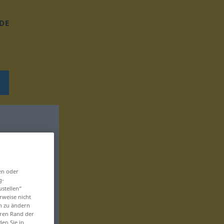
DE
en oder
g-
ustellen“
rweise nicht
en zu ändern
eren Rand der
den Sie in