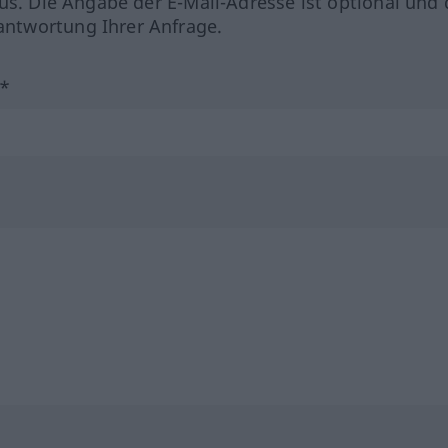
us. Die Angabe der E-Mail-Adresse ist optional und 
ntwortung Ihrer Anfrage.
?*