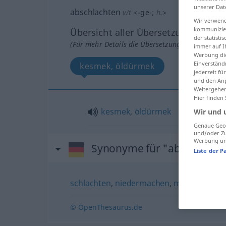
unserer Dat
abschlachten
v/t
<
-ge-
;
h.
>
Wir verwend
kommunizier
Übersicht aller Übersetzungen
der statist
(Für mehr Details die Übersetzung anklicken/an
immer auf I
Werbung die
Einverständ
kesmek, öldürmek
jederzeit f
und den Anp
Weitergehen
Hier finden
kesmek
,
öldürmek
Wir und 
Genaue Geol
und/oder Zu
Werbung und
Synonyme für "abschlacht
Liste der P
schlachten
,
niedermachen
,
massakrieren
© OpenThesaurus.de