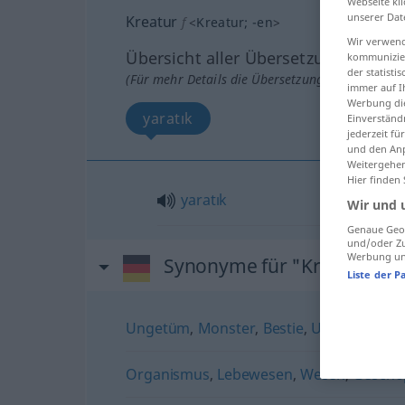
Webseite kli
unserer Dat
Kreatur
f
<
Kreatur
;
-en
>
Wir verwend
Übersicht aller Übersetzungen
kommunizier
der statist
(Für mehr Details die Übersetzung anklicken/an
immer auf I
Werbung die
yaratık
Einverständ
jederzeit f
und den Anp
Weitergehen
Hier finden
yaratık
Wir und 
Genaue Geol
und/oder Zu
Werbung und
Synonyme für "Kreatur"
Liste der P
Ungetüm
,
Monster
,
Bestie
,
Ungeheuer
,
S
Organismus
,
Lebewesen
,
Wesen
,
Geschö