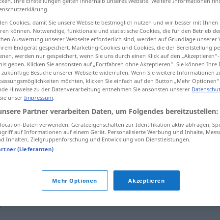
cken. Ihre Einstellungen gelten innerhalb unseres Website. Weitere Informationen fin
enschutzerklärung.
en Cookies, damit Sie unsere Webseite bestmöglich nutzen und wir besser mit Ihnen
en können. Notwendige, funktionale und statistische Cookies, die für den Betrieb d
ischen Auswertung unserer Webseite erforderlich sind, werden auf Grundlage unserer
tippen)
hrem Endgerät gespeichert. Marketing-Cookies und Cookies, die der Bereitstellung per
nen, werden nur gespeichert, wenn Sie uns durch einen Klick auf den „Akzeptieren“-
nis geben. Klicken Sie ansonsten auf „Fortfahren ohne Akzeptieren“. Sie können Ihre 
ür zukünftige Besuche unserer Webseite widerrufen. Wenn Sie weitere Informationen 
assungsmöglichkeiten möchten, klicken Sie einfach auf den Button „Mehr Optionen“
de Hinweise zu der Datenverarbeitung entnehmen Sie ansonsten unserer
Datenschut
 Sie unser
Impressum
.
Kreatur
unsere Partner verarbeiten Daten, um Folgendes bereitzustellen:
ocation-Daten verwenden. Geräteeigenschaften zur Identifikation aktiv abfragen. Sp
griff auf Informationen auf einem Gerät. Personalisierte Werbung und Inhalte, Mes
 Inhalten, Zielgruppenforschung und Entwicklung von Dienstleistungen.
artner (Lieferanten)
cheusal
,
Biest
,
Monstrum
Mehr Optionen
Akzeptieren
pf