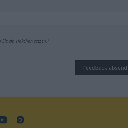
m Sie ein Häkchen setzen.*
Feedback absend
ook
YouTube
Instagram