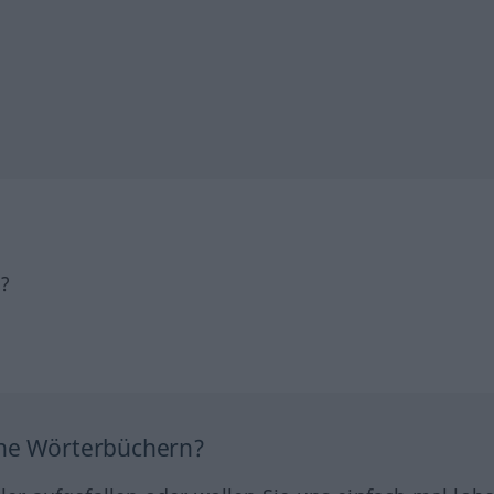
h?
ine Wörterbüchern?