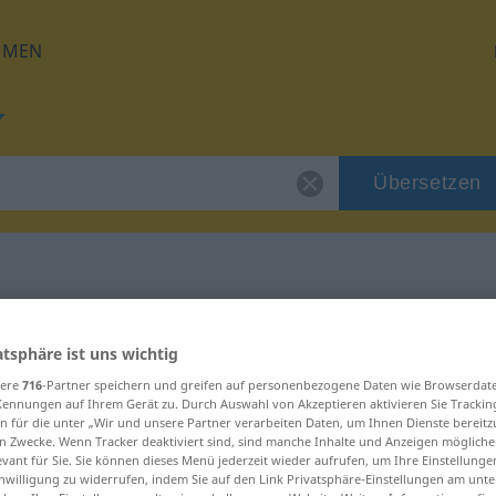
HMEN
Übersetzen
 für "Kreatur"
atsphäre ist uns wichtig
sere
716
-Partner speichern und greifen auf personenbezogene Daten wie Browserdat
g
Kennungen auf Ihrem Gerät zu. Durch Auswahl von Akzeptieren aktivieren Sie Trackin
n für die unter „Wir und unsere Partner verarbeiten Daten, um Ihnen Dienste bereitz
n Zwecke. Wenn Tracker deaktiviert sind, sind manche Inhalte und Anzeigen mögliche
evant für Sie. Sie können dieses Menü jederzeit wieder aufrufen, um Ihre Einstellung
inwilligung zu widerrufen, indem Sie auf den Link Privatsphäre-Einstellungen am unt