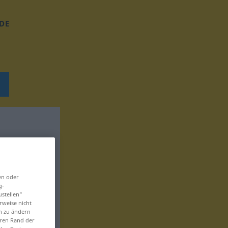
DE
en oder
g-
ustellen“
rweise nicht
en zu ändern
eren Rand der