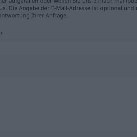
hler aufgefallen oder wollen Sie uns einfach mal lob
us. Die Angabe der E-Mail-Adresse ist optional und 
ntwortung Ihrer Anfrage.
?*