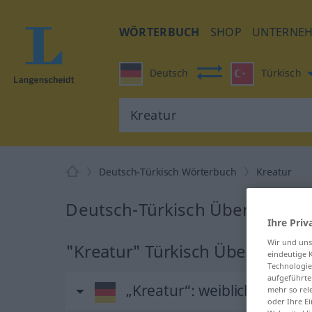
WÖRTERBUCH
SHOP
UNTERNE
Deutsch
Türkisch
Deutsch-Türkisch Wörterbuch
Kreatur
Deutsch-Türkisch Übersetzung
Ihre Priv
Wir und un
"Kreatur" Türkisch Übersetzun
eindeutige 
Technologie
aufgeführte
„Kreatur“
: weiblich
mehr so rel
oder Ihre E