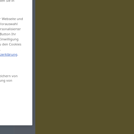
den Sie in
er Webseite und
 Vorauswahl
sonalisierter
Button Ihr
Einwilligung
zu den Cookies
.
zerklärung
.
eichern von
sung von