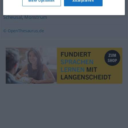
Mehr Optionen
Akzeptieren
Ungetüm
,
Monster
,
Bestie
,
Kreatur
,
Ungeheuer
,
Scheusal
,
Monstrum
© OpenThesaurus.de