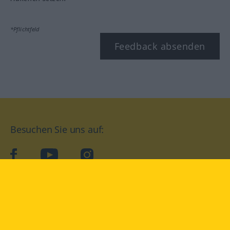
*Pflichtfeld
Feedback absenden
Besuchen Sie uns auf:
facebook
YouTube
Instagram
Langenscheidt