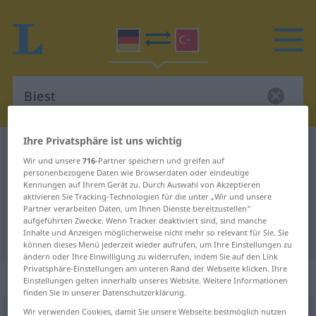
Ihre Privatsphäre ist uns wichtig
Deutsch-Türkisch Wörterbuch
Biest
Wir und unsere
716
-Partner speichern und greifen auf
Deutsch-Türkisch Übersetzung für
personenbezogene Daten wie Browserdaten oder eindeutige
Kennungen auf Ihrem Gerät zu. Durch Auswahl von Akzeptieren
"Biest"
aktivieren Sie Tracking-Technologien für die unter „Wir und unsere
Partner verarbeiten Daten, um Ihnen Dienste bereitzustellen“
aufgeführten Zwecke. Wenn Tracker deaktiviert sind, sind manche
Inhalte und Anzeigen möglicherweise nicht mehr so relevant für Sie. Sie
"Biest" Türkisch Übersetzung
können dieses Menü jederzeit wieder aufrufen, um Ihre Einstellungen zu
ändern oder Ihre Einwilligung zu widerrufen, indem Sie auf den Link
Privatsphäre-Einstellungen am unteren Rand der Webseite klicken. Ihre
„Biest“
: Neutrum, sächlich
Einstellungen gelten innerhalb unseres Website. Weitere Informationen
finden Sie in unserer Datenschutzerklärung.
Wir verwenden Cookies, damit Sie unsere Webseite bestmöglich nutzen
Biest
n
<
-s
;
-er
>
a.
UMG
FIG