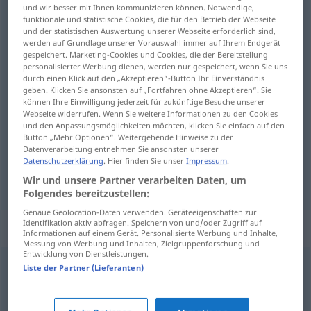
und wir besser mit Ihnen kommunizieren können. Notwendige,
funktionale und statistische Cookies, die für den Betrieb der Webseite
Übersicht aller Übersetzungen
und der statistischen Auswertung unserer Webseite erforderlich sind,
(Für mehr Details die Übersetzung anklicken/antippen)
werden auf Grundlage unserer Vorauswahl immer auf Ihrem Endgerät
gespeichert. Marketing-Cookies und Cookies, die der Bereitstellung
personalisierter Werbung dienen, werden nur gespeichert, wenn Sie uns
hınzır, hayvan, domuz
durch einen Klick auf den „Akzeptieren“-Button Ihr Einverständnis
geben. Klicken Sie ansonsten auf „Fortfahren ohne Akzeptieren“. Sie
können Ihre Einwilligung jederzeit für zukünftige Besuche unserer
Webseite widerrufen. Wenn Sie weitere Informationen zu den Cookies
und den Anpassungsmöglichkeiten möchten, klicken Sie einfach auf den
Button „Mehr Optionen“. Weitergehende Hinweise zu der
hınzır
Biest
Datenverarbeitung entnehmen Sie ansonsten unserer
Datenschutzerklärung
. Hier finden Sie unser
Impressum
.
hayvan
,
domuz
yergi anlamında
Biest
Wir und unsere Partner verarbeiten Daten, um
Folgendes bereitzustellen:
Genaue Geolocation-Daten verwenden. Geräteeigenschaften zur
Identifikation aktiv abfragen. Speichern von und/oder Zugriff auf
Synonyme für "Biest"
Informationen auf einem Gerät. Personalisierte Werbung und Inhalte,
Messung von Werbung und Inhalten, Zielgruppenforschung und
Entwicklung von Dienstleistungen.
Liste der Partner (Lieferanten)
(das) Mensch (derb, abwertend, schwäbisch)
,
Hexe
(ugs.)