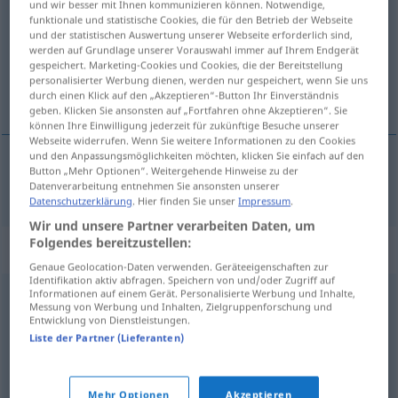
und wir besser mit Ihnen kommunizieren können. Notwendige,
funktionale und statistische Cookies, die für den Betrieb der Webseite
Übersicht aller Übersetzungen
und der statistischen Auswertung unserer Webseite erforderlich sind,
werden auf Grundlage unserer Vorauswahl immer auf Ihrem Endgerät
(Für mehr Details die Übersetzung anklicken/antippen)
gespeichert. Marketing-Cookies und Cookies, die der Bereitstellung
personalisierter Werbung dienen, werden nur gespeichert, wenn Sie uns
incitme, kırma
durch einen Klick auf den „Akzeptieren“-Button Ihr Einverständnis
geben. Klicken Sie ansonsten auf „Fortfahren ohne Akzeptieren“. Sie
können Ihre Einwilligung jederzeit für zukünftige Besuche unserer
Webseite widerrufen. Wenn Sie weitere Informationen zu den Cookies
und den Anpassungsmöglichkeiten möchten, klicken Sie einfach auf den
Button „Mehr Optionen“. Weitergehende Hinweise zu der
incitme,
kırma
Kränkung
Datenverarbeitung entnehmen Sie ansonsten unserer
Datenschutzerklärung
. Hier finden Sie unser
Impressum
.
Wir und unsere Partner verarbeiten Daten, um
Folgendes bereitzustellen:
Synonyme für "Kränkung"
Genaue Geolocation-Daten verwenden. Geräteeigenschaften zur
Identifikation aktiv abfragen. Speichern von und/oder Zugriff auf
Informationen auf einem Gerät. Personalisierte Werbung und Inhalte,
Messung von Werbung und Inhalten, Zielgruppenforschung und
Beleidigung
,
Verletzung
,
Erniedrigung
Entwicklung von Dienstleistungen.
Liste der Partner (Lieferanten)
Beleidigung
Mehr Optionen
Akzeptieren
© OpenThesaurus.de