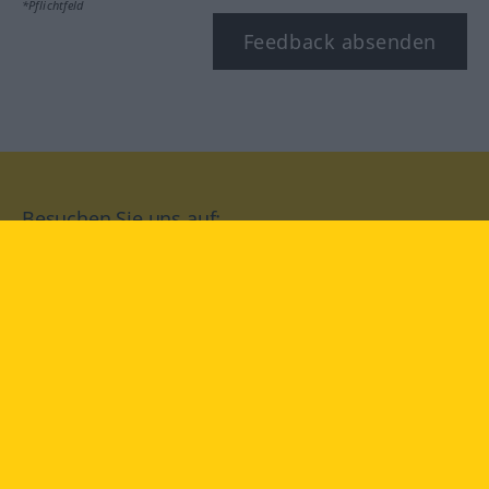
*Pflichtfeld
Feedback absenden
Besuchen Sie uns auf:
facebook
YouTube
Instagram
Langenscheidt
NUTZUNGSBEDINGUNGEN