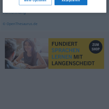
Mehr Optionen
Akzeptieren
Verhöhnung
© OpenThesaurus.de