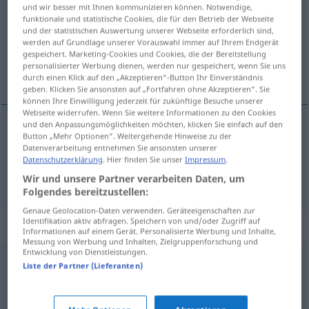
und wir besser mit Ihnen kommunizieren können. Notwendige,
funktionale und statistische Cookies, die für den Betrieb der Webseite
Übersicht aller Übersetzungen
und der statistischen Auswertung unserer Webseite erforderlich sind,
(Für mehr Details die Übersetzung anklicken/antippen)
werden auf Grundlage unserer Vorauswahl immer auf Ihrem Endgerät
gespeichert. Marketing-Cookies und Cookies, die der Bereitstellung
personalisierter Werbung dienen, werden nur gespeichert, wenn Sie uns
incitme, kırma, hakaret
durch einen Klick auf den „Akzeptieren“-Button Ihr Einverständnis
geben. Klicken Sie ansonsten auf „Fortfahren ohne Akzeptieren“. Sie
können Ihre Einwilligung jederzeit für zukünftige Besuche unserer
Webseite widerrufen. Wenn Sie weitere Informationen zu den Cookies
und den Anpassungsmöglichkeiten möchten, klicken Sie einfach auf den
Button „Mehr Optionen“. Weitergehende Hinweise zu der
incitme,
kırma
Beleidigung
Datenverarbeitung entnehmen Sie ansonsten unserer
Datenschutzerklärung
. Hier finden Sie unser
Impressum
.
hakaret
Beleidigung
Wir und unsere Partner verarbeiten Daten, um
Folgendes bereitzustellen:
Genaue Geolocation-Daten verwenden. Geräteeigenschaften zur
Identifikation aktiv abfragen. Speichern von und/oder Zugriff auf
Synonyme für "Beleidigung"
Informationen auf einem Gerät. Personalisierte Werbung und Inhalte,
Messung von Werbung und Inhalten, Zielgruppenforschung und
Entwicklung von Dienstleistungen.
Liste der Partner (Lieferanten)
Kränkung
,
Verletzung
,
Erniedrigung
Kränkung