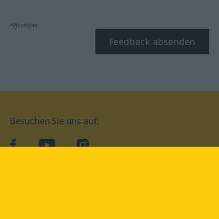
*Pflichtfeld
Feedback absenden
Besuchen Sie uns auf:
facebook
YouTube
Instagram
Langenscheidt