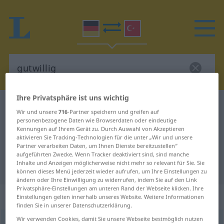
Ihre Privatsphäre ist uns wichtig
Deutsch-Türkisch Wörterbuch
gutwillig
Wir und unsere
716
-Partner speichern und greifen auf
Deutsch-Türkisch Übersetzung für
personenbezogene Daten wie Browserdaten oder eindeutige
Kennungen auf Ihrem Gerät zu. Durch Auswahl von Akzeptieren
"gutwillig"
aktivieren Sie Tracking-Technologien für die unter „Wir und unsere
Partner verarbeiten Daten, um Ihnen Dienste bereitzustellen“
aufgeführten Zwecke. Wenn Tracker deaktiviert sind, sind manche
Inhalte und Anzeigen möglicherweise nicht mehr so relevant für Sie. Sie
"gutwillig" Türkisch Übersetzung
können dieses Menü jederzeit wieder aufrufen, um Ihre Einstellungen zu
ändern oder Ihre Einwilligung zu widerrufen, indem Sie auf den Link
Privatsphäre-Einstellungen am unteren Rand der Webseite klicken. Ihre
„gutwillig“
: Adjektiv, adjektivisch
Einstellungen gelten innerhalb unseres Website. Weitere Informationen
finden Sie in unserer Datenschutzerklärung.
Wir verwenden Cookies, damit Sie unsere Webseite bestmöglich nutzen
gutwillig
adj