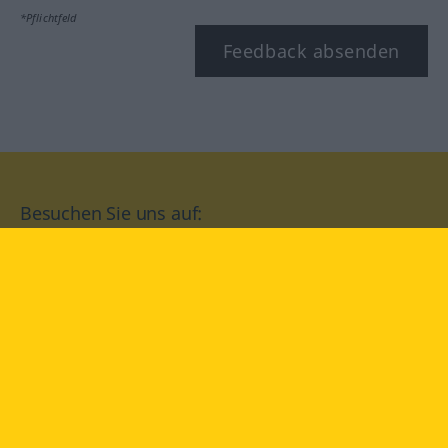
*Pflichtfeld
Feedback absenden
Besuchen Sie uns auf:
facebook
YouTube
Instagram
Langenscheidt
NUTZUNGSBEDINGUNGEN