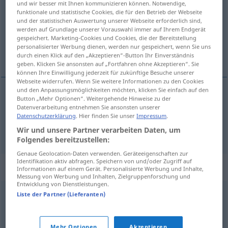
und wir besser mit Ihnen kommunizieren können. Notwendige,
funktionale und statistische Cookies, die für den Betrieb der Webseite
Übersicht aller Übersetzungen
und der statistischen Auswertung unserer Webseite erforderlich sind,
werden auf Grundlage unserer Vorauswahl immer auf Ihrem Endgerät
(Für mehr Details die Übersetzung anklicken/antippen)
gespeichert. Marketing-Cookies und Cookies, die der Bereitstellung
personalisierter Werbung dienen, werden nur gespeichert, wenn Sie uns
iyi niyetli, gönüllü
durch einen Klick auf den „Akzeptieren“-Button Ihr Einverständnis
geben. Klicken Sie ansonsten auf „Fortfahren ohne Akzeptieren“. Sie
können Ihre Einwilligung jederzeit für zukünftige Besuche unserer
Webseite widerrufen. Wenn Sie weitere Informationen zu den Cookies
und den Anpassungsmöglichkeiten möchten, klicken Sie einfach auf den
Button „Mehr Optionen“. Weitergehende Hinweise zu der
iyi
niyetli
gutwillig
Datenverarbeitung entnehmen Sie ansonsten unserer
Datenschutzerklärung
. Hier finden Sie unser
Impressum
.
gönüllü
gutwillig
Wir und unsere Partner verarbeiten Daten, um
Folgendes bereitzustellen:
Genaue Geolocation-Daten verwenden. Geräteeigenschaften zur
Identifikation aktiv abfragen. Speichern von und/oder Zugriff auf
Synonyme für "gutwillig"
Informationen auf einem Gerät. Personalisierte Werbung und Inhalte,
Messung von Werbung und Inhalten, Zielgruppenforschung und
Entwicklung von Dienstleistungen.
Liste der Partner (Lieferanten)
willig
,
kooperativ
,
bereitwillig
,
willfährig (abwertend)
,
ergeben
Mehr Optionen
Akzeptieren