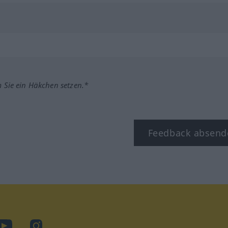
m Sie ein Häkchen setzen.*
Feedback absend
ook
YouTube
Instagram