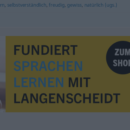
rn
,
selbstverständlich
,
freudig
,
gewiss
,
natürlich (ugs.)