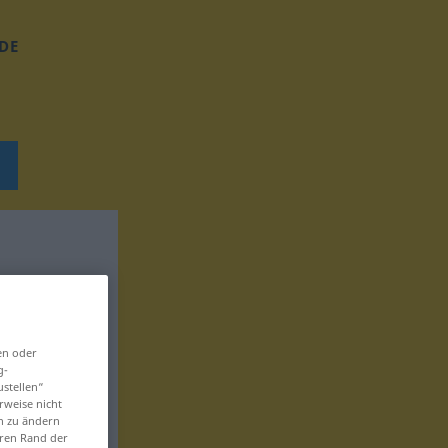
DE
en oder
g-
ustellen“
rweise nicht
en zu ändern
eren Rand der