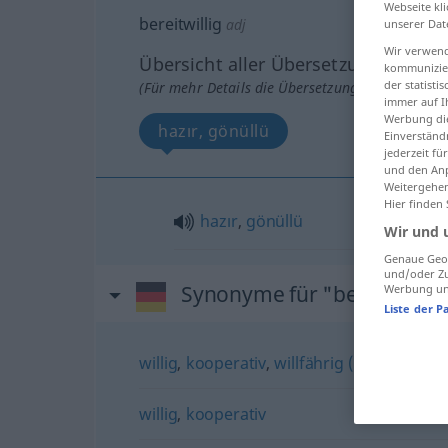
Webseite kli
bereitwillig
adj
unserer Dat
Wir verwend
Übersicht aller Übersetzungen
kommunizier
der statist
(Für mehr Details die Übersetzung anklicken/an
immer auf I
Werbung die
hazır, gönüllü
Einverständ
jederzeit f
und den Anp
Weitergehen
Hier finden
hazır
,
gönüllü
Wir und 
Genaue Geol
und/oder Zu
Synonyme für "bereitwillig
Werbung und
Liste der P
willig
,
kooperativ
,
willfährig (abwertend)
willig
,
kooperativ