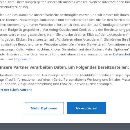
cken. Ihre Einstellungen gelten innerhalb unseres Website. Weitere Informationen fin
enschutzerklärung.
en Cookies, damit Sie unsere Webseite bestmöglich nutzen und wir besser mit Ihnen
en können. Notwendige, funktionale und statistische Cookies, die für den Betrieb d
ischen Auswertung unserer Webseite erforderlich sind, werden auf Grundlage unserer
tippen)
hrem Endgerät gespeichert. Marketing-Cookies und Cookies, die der Bereitstellung per
nen, werden nur gespeichert, wenn Sie uns durch einen Klick auf den „Akzeptieren“-
nis geben. Klicken Sie ansonsten auf „Fortfahren ohne Akzeptieren“. Sie können Ihre 
ür zukünftige Besuche unserer Webseite widerrufen. Wenn Sie weitere Informationen 
assungsmöglichkeiten möchten, klicken Sie einfach auf den Button „Mehr Optionen“
de Hinweise zu der Datenverarbeitung entnehmen Sie ansonsten unserer
Datenschut
 Sie unser
Impressum
.
bereitwillig
unsere Partner verarbeiten Daten, um Folgendes bereitzustellen:
ocation-Daten verwenden. Geräteeigenschaften zur Identifikation aktiv abfragen. Sp
griff auf Informationen auf einem Gerät. Personalisierte Werbung und Inhalte, Mes
"
 Inhalten, Zielgruppenforschung und Entwicklung von Dienstleistungen.
artner (Lieferanten)
,
ergeben
,
gutwillig
Mehr Optionen
Akzeptieren