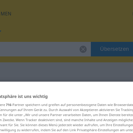
HMEN
Übersetzen
ür "bereitwillig"
atsphäre ist uns wichtig
zung
sere
716
-Partner speichern und greifen auf personenbezogene Daten wie Browserdat
Kennungen auf Ihrem Gerät zu. Durch Auswahl von Akzeptieren aktivieren Sie Trackin
n für die unter „Wir und unsere Partner verarbeiten Daten, um Ihnen Dienste bereitz
n Zwecke. Wenn Tracker deaktiviert sind, sind manche Inhalte und Anzeigen mögliche
ktivisch
evant für Sie. Sie können dieses Menü jederzeit wieder aufrufen, um Ihre Einstellung
inwilligung zu widerrufen, indem Sie auf den Link Privatsphäre-Einstellungen am unt