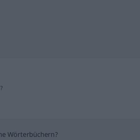
h?
ine Wörterbüchern?