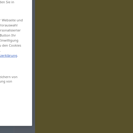
den Sie in
er Webseite und
 Vorauswahl
sonalisierter
Button Ihr
Einwilligung
zu den Cookies
.
zerklärung
.
eichern von
sung von