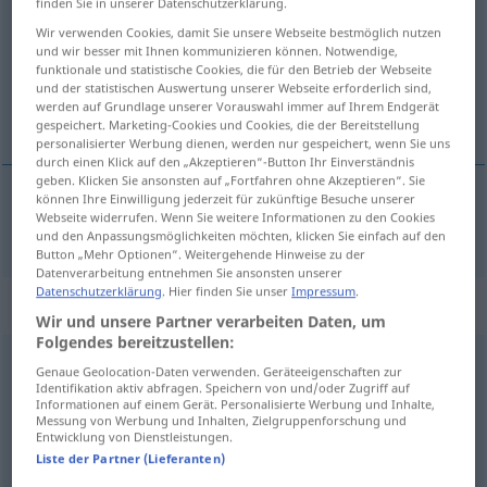
finden Sie in unserer Datenschutzerklärung.
Wir verwenden Cookies, damit Sie unsere Webseite bestmöglich nutzen
Übersicht aller Übersetzungen
und wir besser mit Ihnen kommunizieren können. Notwendige,
(Für mehr Details die Übersetzung anklicken/antippen)
funktionale und statistische Cookies, die für den Betrieb der Webseite
und der statistischen Auswertung unserer Webseite erforderlich sind,
werden auf Grundlage unserer Vorauswahl immer auf Ihrem Endgerät
biçim vermek
gespeichert. Marketing-Cookies und Cookies, die der Bereitstellung
personalisierter Werbung dienen, werden nur gespeichert, wenn Sie uns
durch einen Klick auf den „Akzeptieren“-Button Ihr Einverständnis
geben. Klicken Sie ansonsten auf „Fortfahren ohne Akzeptieren“. Sie
können Ihre Einwilligung jederzeit für zukünftige Besuche unserer
Webseite widerrufen. Wenn Sie weitere Informationen zu den Cookies
biçim
vermek
(
)
formen
-E
und den Anpassungsmöglichkeiten möchten, klicken Sie einfach auf den
Button „Mehr Optionen“. Weitergehende Hinweise zu der
Datenverarbeitung entnehmen Sie ansonsten unserer
Datenschutzerklärung
. Hier finden Sie unser
Impressum
.
„formen“
: reflexives Verb
Wir und unsere Partner verarbeiten Daten, um
Folgendes bereitzustellen:
formen
v/r
<
h.
>
Genaue Geolocation-Daten verwenden. Geräteeigenschaften zur
Identifikation aktiv abfragen. Speichern von und/oder Zugriff auf
Übersicht aller Übersetzungen
Informationen auf einem Gerät. Personalisierte Werbung und Inhalte,
Messung von Werbung und Inhalten, Zielgruppenforschung und
(Für mehr Details die Übersetzung anklicken/antippen)
Entwicklung von Dienstleistungen.
Liste der Partner (Lieferanten)
biçim almak
biçimlenmek