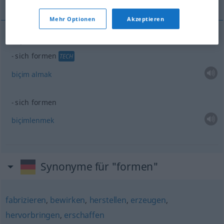
Mehr Optionen
Akzeptieren
Beispiele
sich formen
TECH
biçim
almak
sich formen
biçimlenmek
Synonyme für "formen"
fabrizieren
,
bewirken
,
herstellen
,
erzeugen
,
hervorbringen
,
erschaffen