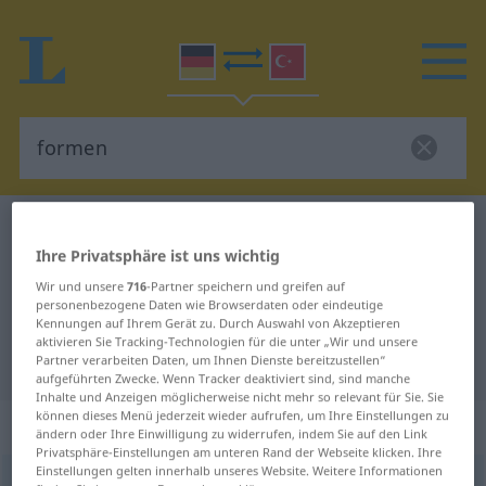
Deutsch-Türkisch Wörterbuch
formen
Ihre Privatsphäre ist uns wichtig
Deutsch-Türkisch Übersetzung für
Wir und unsere
716
-Partner speichern und greifen auf
"formen"
personenbezogene Daten wie Browserdaten oder eindeutige
Kennungen auf Ihrem Gerät zu. Durch Auswahl von Akzeptieren
aktivieren Sie Tracking-Technologien für die unter „Wir und unsere
"formen" Türkisch Übersetzung
Partner verarbeiten Daten, um Ihnen Dienste bereitzustellen“
aufgeführten Zwecke. Wenn Tracker deaktiviert sind, sind manche
Inhalte und Anzeigen möglicherweise nicht mehr so relevant für Sie. Sie
können dieses Menü jederzeit wieder aufrufen, um Ihre Einstellungen zu
„formen“
: transitives Verb
ändern oder Ihre Einwilligung zu widerrufen, indem Sie auf den Link
Privatsphäre-Einstellungen am unteren Rand der Webseite klicken. Ihre
Einstellungen gelten innerhalb unseres Website. Weitere Informationen
formen
v/t
<
h.
>