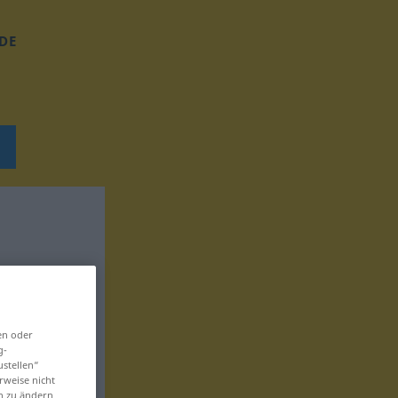
DE
en oder
g-
ustellen“
rweise nicht
en zu ändern