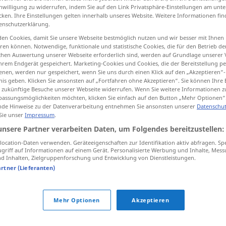
inwilligung zu widerrufen, indem Sie auf den Link Privatsphäre-Einstellungen am unt
cken. Ihre Einstellungen gelten innerhalb unseres Website. Weitere Informationen fin
enschutzerklärung.
en Cookies, damit Sie unsere Webseite bestmöglich nutzen und wir besser mit Ihnen
tippen)
en können. Notwendige, funktionale und statistische Cookies, die für den Betrieb d
ischen Auswertung unserer Webseite erforderlich sind, werden auf Grundlage unserer
hrem Endgerät gespeichert. Marketing-Cookies und Cookies, die der Bereitstellung per
nen, werden nur gespeichert, wenn Sie uns durch einen Klick auf den „Akzeptieren“-
nis geben. Klicken Sie ansonsten auf „Fortfahren ohne Akzeptieren“. Sie können Ihre 
ür zukünftige Besuche unserer Webseite widerrufen. Wenn Sie weitere Informationen 
assungsmöglichkeiten möchten, klicken Sie einfach auf den Button „Mehr Optionen“
de Hinweise zu der Datenverarbeitung entnehmen Sie ansonsten unserer
Datenschut
Botschaft
 Sie unser
Impressum
.
unsere Partner verarbeiten Daten, um Folgendes bereitzustellen:
Botschaft
ocation-Daten verwenden. Geräteeigenschaften zur Identifikation aktiv abfragen. Sp
griff auf Informationen auf einem Gerät. Personalisierte Werbung und Inhalte, Mes
 Inhalten, Zielgruppenforschung und Entwicklung von Dienstleistungen.
artner (Lieferanten)
Botschaft
POL
Mehr Optionen
Akzeptieren
Botschaft
(≈ Botschaftsgebäude)