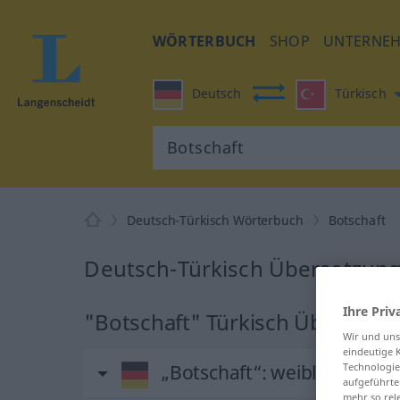
WÖRTERBUCH
SHOP
UNTERNE
Deutsch
Türkisch
Deutsch-Türkisch Wörterbuch
Botschaft
Deutsch-Türkisch Übersetzung 
Ihre Priv
"Botschaft" Türkisch Übersetz
Wir und un
eindeutige 
Technologie
„Botschaft“
: weiblich
aufgeführte
mehr so rel