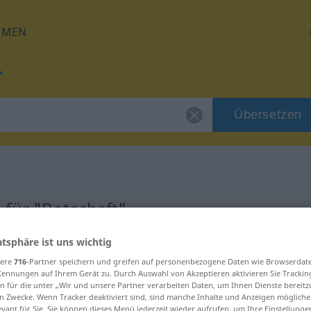
HMEN
Übersetzen
für "Botschaft"
atsphäre ist uns wichtig
ung
sere
716
-Partner speichern und greifen auf personenbezogene Daten wie Browserdat
Kennungen auf Ihrem Gerät zu. Durch Auswahl von Akzeptieren aktivieren Sie Trackin
n für die unter „Wir und unsere Partner verarbeiten Daten, um Ihnen Dienste bereitz
n Zwecke. Wenn Tracker deaktiviert sind, sind manche Inhalte und Anzeigen mögliche
evant für Sie. Sie können dieses Menü jederzeit wieder aufrufen, um Ihre Einstellung