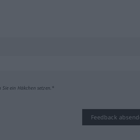
m Sie ein Häkchen setzen.*
Feedback absend