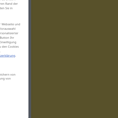
eren Rand der
den Sie in
er Webseite und
 Vorauswahl
sonalisierter
Button Ihr
Einwilligung
zu den Cookies
.
zerklärung
.
eichern von
sung von