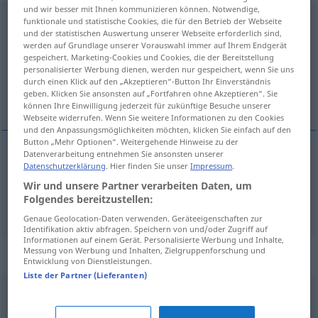
und wir besser mit Ihnen kommunizieren können. Notwendige,
Berichterstattung
f
<
Berichterstattung
;
-en
>
funktionale und statistische Cookies, die für den Betrieb der Webseite
und der statistischen Auswertung unserer Webseite erforderlich sind,
werden auf Grundlage unserer Vorauswahl immer auf Ihrem Endgerät
Übersicht aller Übersetzungen
gespeichert. Marketing-Cookies und Cookies, die der Bereitstellung
(Für mehr Details die Übersetzung anklicken/antippen)
personalisierter Werbung dienen, werden nur gespeichert, wenn Sie uns
durch einen Klick auf den „Akzeptieren“-Button Ihr Einverständnis
geben. Klicken Sie ansonsten auf „Fortfahren ohne Akzeptieren“. Sie
haber verme, inceleme-haber
können Ihre Einwilligung jederzeit für zukünftige Besuche unserer
Webseite widerrufen. Wenn Sie weitere Informationen zu den Cookies
und den Anpassungsmöglichkeiten möchten, klicken Sie einfach auf den
Button „Mehr Optionen“. Weitergehende Hinweise zu der
Datenverarbeitung entnehmen Sie ansonsten unserer
Datenschutzerklärung
. Hier finden Sie unser
Impressum
.
haber
verme
Berichterstattung
Wir und unsere Partner verarbeiten Daten, um
Folgendes bereitzustellen:
inceleme-haber
Berichterstattung
Presse
Genaue Geolocation-Daten verwenden. Geräteeigenschaften zur
Identifikation aktiv abfragen. Speichern von und/oder Zugriff auf
Informationen auf einem Gerät. Personalisierte Werbung und Inhalte,
Messung von Werbung und Inhalten, Zielgruppenforschung und
Synonyme für "Berichterstattung"
Entwicklung von Dienstleistungen.
Liste der Partner (Lieferanten)
Augenzeugenbericht
,
Dokumentation
,
Bericht
,