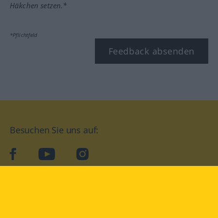
Häkchen setzen.*
*Pflichtfeld
Feedback absenden
Besuchen Sie uns auf:
facebook
YouTube
Instagram
Langenscheidt