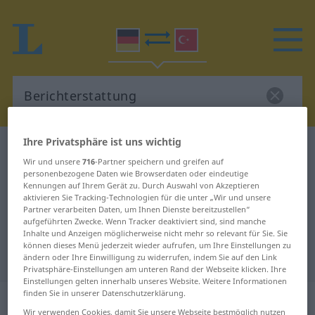
Ihre Privatsphäre ist uns wichtig
Deutsch-Türkisch Wörterbuch
Berichterstattung
Wir und unsere
716
-Partner speichern und greifen auf
Deutsch-Türkisch Übersetzung für
personenbezogene Daten wie Browserdaten oder eindeutige
Kennungen auf Ihrem Gerät zu. Durch Auswahl von Akzeptieren
"Berichterstattung"
aktivieren Sie Tracking-Technologien für die unter „Wir und unsere
Partner verarbeiten Daten, um Ihnen Dienste bereitzustellen“
aufgeführten Zwecke. Wenn Tracker deaktiviert sind, sind manche
"Berichterstattung" Türkisch
Inhalte und Anzeigen möglicherweise nicht mehr so relevant für Sie. Sie
können dieses Menü jederzeit wieder aufrufen, um Ihre Einstellungen zu
Übersetzung
ändern oder Ihre Einwilligung zu widerrufen, indem Sie auf den Link
Privatsphäre-Einstellungen am unteren Rand der Webseite klicken. Ihre
Einstellungen gelten innerhalb unseres Website. Weitere Informationen
finden Sie in unserer Datenschutzerklärung.
„Berichterstattung“
: weiblich
Wir verwenden Cookies, damit Sie unsere Webseite bestmöglich nutzen