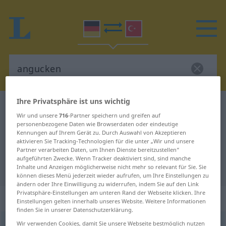
Ihre Privatsphäre ist uns wichtig
Deutsch-Türkisch Wörterbuch
angucken
Wir und unsere
716
-Partner speichern und greifen auf
Deutsch-Türkisch Übersetzung für
personenbezogene Daten wie Browserdaten oder eindeutige
Kennungen auf Ihrem Gerät zu. Durch Auswahl von Akzeptieren
"angucken"
aktivieren Sie Tracking-Technologien für die unter „Wir und unsere
Partner verarbeiten Daten, um Ihnen Dienste bereitzustellen“
aufgeführten Zwecke. Wenn Tracker deaktiviert sind, sind manche
"angucken" Türkisch Übersetzung
Inhalte und Anzeigen möglicherweise nicht mehr so relevant für Sie. Sie
können dieses Menü jederzeit wieder aufrufen, um Ihre Einstellungen zu
ändern oder Ihre Einwilligung zu widerrufen, indem Sie auf den Link
Privatsphäre-Einstellungen am unteren Rand der Webseite klicken. Ihre
„angucken“
: transitives Verb
Einstellungen gelten innerhalb unseres Website. Weitere Informationen
finden Sie in unserer Datenschutzerklärung.
Wir verwenden Cookies, damit Sie unsere Webseite bestmöglich nutzen
angucken
v/t
<
-ge-
;
h.
>
UMG