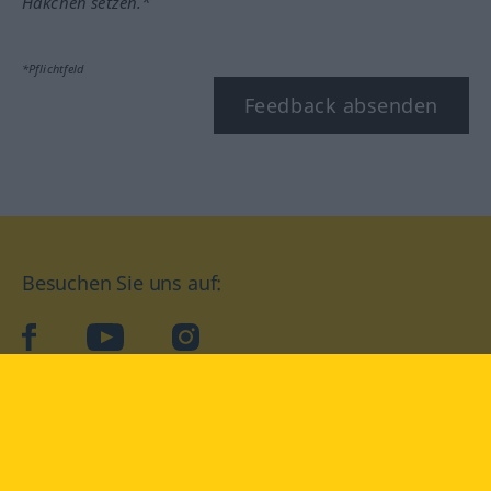
Häkchen setzen.*
*Pflichtfeld
Feedback absenden
Besuchen Sie uns auf:
facebook
YouTube
Instagram
Langenscheidt