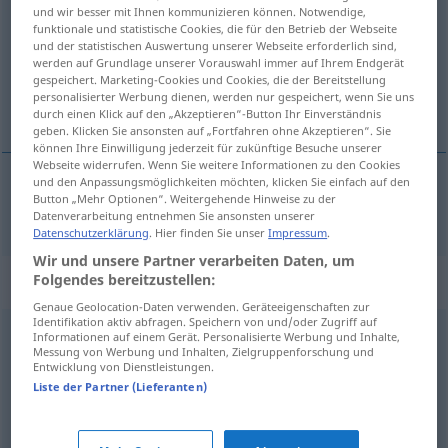
und wir besser mit Ihnen kommunizieren können. Notwendige,
funktionale und statistische Cookies, die für den Betrieb der Webseite
Übersicht aller Übersetzungen
und der statistischen Auswertung unserer Webseite erforderlich sind,
(Für mehr Details die Übersetzung anklicken/antippen)
werden auf Grundlage unserer Vorauswahl immer auf Ihrem Endgerät
gespeichert. Marketing-Cookies und Cookies, die der Bereitstellung
personalisierter Werbung dienen, werden nur gespeichert, wenn Sie uns
bakmak
durch einen Klick auf den „Akzeptieren“-Button Ihr Einverständnis
geben. Klicken Sie ansonsten auf „Fortfahren ohne Akzeptieren“. Sie
können Ihre Einwilligung jederzeit für zukünftige Besuche unserer
Webseite widerrufen. Wenn Sie weitere Informationen zu den Cookies
und den Anpassungsmöglichkeiten möchten, klicken Sie einfach auf den
Button „Mehr Optionen“. Weitergehende Hinweise zu der
bakmak
(
)
angucken
-E
Datenverarbeitung entnehmen Sie ansonsten unserer
Datenschutzerklärung
. Hier finden Sie unser
Impressum
.
Wir und unsere Partner verarbeiten Daten, um
Synonyme für "angucken"
Folgendes bereitzustellen:
Genaue Geolocation-Daten verwenden. Geräteeigenschaften zur
Identifikation aktiv abfragen. Speichern von und/oder Zugriff auf
Informationen auf einem Gerät. Personalisierte Werbung und Inhalte,
(sich) ansehen (Film) (Hauptform)
,
(einen Film / eine
Messung von Werbung und Inhalten, Zielgruppenforschung und
Entwicklung von Dienstleistungen.
Sendung) gucken (ugs.)
,
(einen Film / eine Sendung)
Liste der Partner (Lieferanten)
sehen
,
(sich) anschauen