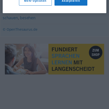
Mehr Optionen
Akzeptieren
gucken
,
blicken
,
anschauen
,
beobachten
,
betrachten
,
ansehen
,
mustern
,
glotzen (abwertend)
,
untersuchen
,
schauen
,
besehen
© OpenThesaurus.de