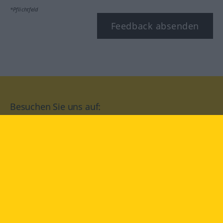
*Pflichtfeld
Feedback absenden
Besuchen Sie uns auf:
facebook
YouTube
Instagram
Langenscheidt
NUTZUNGSBEDINGUNGEN