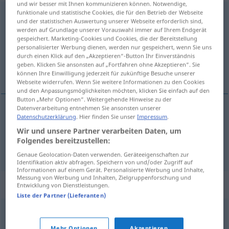
und wir besser mit Ihnen kommunizieren können. Notwendige,
funktionale und statistische Cookies, die für den Betrieb der Webseite
Zuhörerschaft
f
<
Zuhörerschaft
>
und der statistischen Auswertung unserer Webseite erforderlich sind,
werden auf Grundlage unserer Vorauswahl immer auf Ihrem Endgerät
Übersicht aller Übersetzungen
gespeichert. Marketing-Cookies und Cookies, die der Bereitstellung
personalisierter Werbung dienen, werden nur gespeichert, wenn Sie uns
(Für mehr Details die Übersetzung anklicken/antippen)
durch einen Klick auf den „Akzeptieren“-Button Ihr Einverständnis
geben. Klicken Sie ansonsten auf „Fortfahren ohne Akzeptieren“. Sie
posluchači, posluchačstvo
können Ihre Einwilligung jederzeit für zukünftige Besuche unserer
Webseite widerrufen. Wenn Sie weitere Informationen zu den Cookies
und den Anpassungsmöglichkeiten möchten, klicken Sie einfach auf den
Button „Mehr Optionen“. Weitergehende Hinweise zu der
Datenverarbeitung entnehmen Sie ansonsten unserer
Datenschutzerklärung
. Hier finden Sie unser
Impressum
.
posluchači
Zuhörerschaft
M/PL
Wir und unsere Partner verarbeiten Daten, um
Folgendes bereitzustellen:
posluchačstvo
Zuhörerschaft
N
Genaue Geolocation-Daten verwenden. Geräteeigenschaften zur
Identifikation aktiv abfragen. Speichern von und/oder Zugriff auf
Informationen auf einem Gerät. Personalisierte Werbung und Inhalte,
Messung von Werbung und Inhalten, Zielgruppenforschung und
Synonyme für "Zuhörerschaft"
Entwicklung von Dienstleistungen.
Liste der Partner (Lieferanten)
Hörer
,
Publikum
,
Zuhörer
Mehr Optionen
Akzeptieren