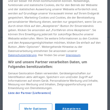
und wir besser mit Ihnen kommunizieren können. Notwendige,
funktionale und statistische Cookies, die für den Betrieb der Webseite
Übersicht aller Übersetzungen
und der statistischen Auswertung unserer Webseite erforderlich sind,
werden auf Grundlage unserer Vorauswahl immer auf Ihrem Endgerät
(Für mehr Details die Übersetzung anklicken/antippen)
gespeichert. Marketing-Cookies und Cookies, die der Bereitstellung
personalisierter Werbung dienen, werden nur gespeichert, wenn Sie uns
posluchač
durch einen Klick auf den „Akzeptieren“-Button Ihr Einverständnis
geben. Klicken Sie ansonsten auf „Fortfahren ohne Akzeptieren“. Sie
können Ihre Einwilligung jederzeit für zukünftige Besuche unserer
Webseite widerrufen. Wenn Sie weitere Informationen zu den Cookies
und den Anpassungsmöglichkeiten möchten, klicken Sie einfach auf den
Button „Mehr Optionen“. Weitergehende Hinweise zu der
posluchač
Zuhörer
Datenverarbeitung entnehmen Sie ansonsten unserer
M
Datenschutzerklärung
. Hier finden Sie unser
Impressum
.
Wir und unsere Partner verarbeiten Daten, um
Folgendes bereitzustellen:
Synonyme für "Zuhörer"
Genaue Geolocation-Daten verwenden. Geräteeigenschaften zur
Identifikation aktiv abfragen. Speichern von und/oder Zugriff auf
Informationen auf einem Gerät. Personalisierte Werbung und Inhalte,
Messung von Werbung und Inhalten, Zielgruppenforschung und
Hörer
,
Zuhörerschaft
,
Publikum
Entwicklung von Dienstleistungen.
Liste der Partner (Lieferanten)
© OpenThesaurus.de
Mehr Optionen
Akzeptieren