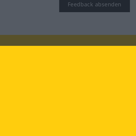
Feedback absenden
Besuchen Sie uns auf:
facebook
YouTube
Instagram
Langenscheidt
NUTZUNGSBEDINGUNGEN
DATENSCHUTZBESTIMMUNGEN