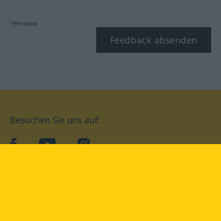
*Pflichtfeld
Feedback absenden
Besuchen Sie uns auf:
facebook
YouTube
Instagram
Langenscheidt