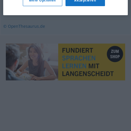
Mehr Optionen
Akzeptieren
(Hauptform)
,
Knirps (ugs.)
,
Gör (berl.) (ugs.)
,
Spross
(ugs.)
,
Sprössling
© OpenThesaurus.de