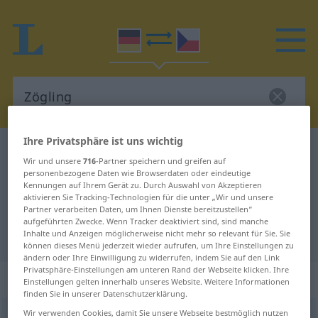
Ihre Privatsphäre ist uns wichtig
Deutsch-Tschechisch Wörterbuch
Zögling
Wir und unsere
716
-Partner speichern und greifen auf
Deutsch-Tschechisch Übersetzung
personenbezogene Daten wie Browserdaten oder eindeutige
Kennungen auf Ihrem Gerät zu. Durch Auswahl von Akzeptieren
für "Zögling"
aktivieren Sie Tracking-Technologien für die unter „Wir und unsere
Partner verarbeiten Daten, um Ihnen Dienste bereitzustellen“
aufgeführten Zwecke. Wenn Tracker deaktiviert sind, sind manche
Inhalte und Anzeigen möglicherweise nicht mehr so relevant für Sie. Sie
"Zögling" Tschechisch Übersetzung
können dieses Menü jederzeit wieder aufrufen, um Ihre Einstellungen zu
ändern oder Ihre Einwilligung zu widerrufen, indem Sie auf den Link
Privatsphäre-Einstellungen am unteren Rand der Webseite klicken. Ihre
„Zögling“
: maskulin
Einstellungen gelten innerhalb unseres Website. Weitere Informationen
finden Sie in unserer Datenschutzerklärung.
Wir verwenden Cookies, damit Sie unsere Webseite bestmöglich nutzen
Zögling
m
<
-s
;
-e
>