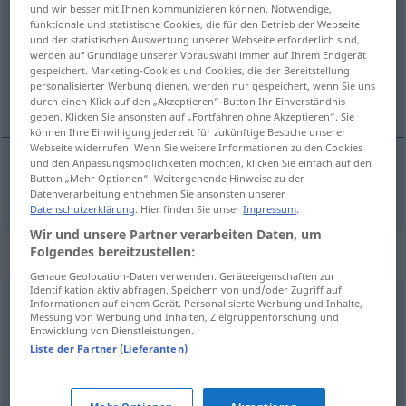
und wir besser mit Ihnen kommunizieren können. Notwendige,
funktionale und statistische Cookies, die für den Betrieb der Webseite
Übersicht aller Übersetzungen
und der statistischen Auswertung unserer Webseite erforderlich sind,
(Für mehr Details die Übersetzung anklicken/antippen)
werden auf Grundlage unserer Vorauswahl immer auf Ihrem Endgerät
gespeichert. Marketing-Cookies und Cookies, die der Bereitstellung
personalisierter Werbung dienen, werden nur gespeichert, wenn Sie uns
chovanec
durch einen Klick auf den „Akzeptieren“-Button Ihr Einverständnis
geben. Klicken Sie ansonsten auf „Fortfahren ohne Akzeptieren“. Sie
können Ihre Einwilligung jederzeit für zukünftige Besuche unserer
Webseite widerrufen. Wenn Sie weitere Informationen zu den Cookies
und den Anpassungsmöglichkeiten möchten, klicken Sie einfach auf den
Button „Mehr Optionen“. Weitergehende Hinweise zu der
chovanec
Zögling
M
Datenverarbeitung entnehmen Sie ansonsten unserer
Datenschutzerklärung
. Hier finden Sie unser
Impressum
.
Wir und unsere Partner verarbeiten Daten, um
Folgendes bereitzustellen:
Synonyme für "Zögling"
Genaue Geolocation-Daten verwenden. Geräteeigenschaften zur
Identifikation aktiv abfragen. Speichern von und/oder Zugriff auf
Informationen auf einem Gerät. Personalisierte Werbung und Inhalte,
Schüler
,
Schulmädchen (weibl.)
,
Schulkind
,
Schuljunge
Messung von Werbung und Inhalten, Zielgruppenforschung und
Entwicklung von Dienstleistungen.
(männl.)
Liste der Partner (Lieferanten)
Nachkomme
,
Abkömmling
,
Nachwuchs
,
Kind