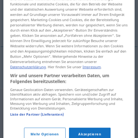
funktionale und statistische Cookies, die für den Betrieb der Webseite
und der statistischen Auswertung unserer Webseite erforderlich sind,
Übersicht aller Übersetzungen
werden auf Grundlage unserer Vorauswahl immer auf Ihrem Endgerät
(Für mehr Details die Übersetzung anklicken/antippen)
gespeichert. Marketing-Cookies und Cookies, die der Bereitstellung
personalisierter Werbung dienen, werden nur gespeichert, wenn Sie uns
durch einen Klick auf den „Akzeptieren“-Button Ihr Einverständnis
stan
geben. Klicken Sie ansonsten auf „Fortfahren ohne Akzeptieren“. Sie
können Ihre Einwilligung jederzeit für zukünftige Besuche unserer
Webseite widerrufen. Wenn Sie weitere Informationen zu den Cookies
und den Anpassungsmöglichkeiten möchten, klicken Sie einfach auf den
Button „Mehr Optionen“. Weitergehende Hinweise zu der
Datenverarbeitung entnehmen Sie ansonsten unserer
stan
Zelt
M
Datenschutzerklärung
. Hier finden Sie unser
Impressum
.
Wir und unsere Partner verarbeiten Daten, um
Folgendes bereitzustellen:
Genaue Geolocation-Daten verwenden. Geräteeigenschaften zur
Identifikation aktiv abfragen. Speichern von und/oder Zugriff auf
Informationen auf einem Gerät. Personalisierte Werbung und Inhalte,
Messung von Werbung und Inhalten, Zielgruppenforschung und
Entwicklung von Dienstleistungen.
Liste der Partner (Lieferanten)
Mehr Optionen
Akzeptieren