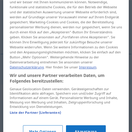
und wir besser mit Ihnen kommunizieren können. Notwendige,
funktionale und statistische Cookies, die für den Betrieb der Webseite
woanders
und der statistischen Auswertung unserer Webseite erforderlich sind,
werden auf Grundlage unserer Vorauswahl immer auf Ihrem Endgerät
Übersicht aller Übersetzungen
gespeichert. Marketing-Cookies und Cookies, die der Bereitstellung
(Für mehr Details die Übersetzung anklicken/antippen)
personalisierter Werbung dienen, werden nur gespeichert, wenn Sie uns
durch einen Klick auf den „Akzeptieren“-Button Ihr Einverständnis
geben. Klicken Sie ansonsten auf „Fortfahren ohne Akzeptieren“. Sie
nĕkde jinde
können Ihre Einwilligung jederzeit für zukünftige Besuche unserer
Webseite widerrufen. Wenn Sie weitere Informationen zu den Cookies
und den Anpassungsmöglichkeiten möchten, klicken Sie einfach auf den
Button „Mehr Optionen“. Weitergehende Hinweise zu der
Datenverarbeitung entnehmen Sie ansonsten unserer
Datenschutzerklärung
. Hier finden Sie unser
Impressum
.
nĕkde
jinde
woanders
Wir und unsere Partner verarbeiten Daten, um
Folgendes bereitzustellen:
Genaue Geolocation-Daten verwenden. Geräteeigenschaften zur
Synonyme für "woanders"
Identifikation aktiv abfragen. Speichern von und/oder Zugriff auf
Informationen auf einem Gerät. Personalisierte Werbung und Inhalte,
Messung von Werbung und Inhalten, Zielgruppenforschung und
Entwicklung von Dienstleistungen.
anderswo
Liste der Partner (Lieferanten)
anderswo
,
anderweitig
Mehr Optionen
Akzeptieren