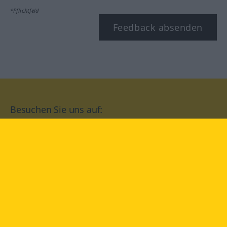
*Pflichtfeld
Feedback absenden
Besuchen Sie uns auf:
facebook
YouTube
Instagram
Langenscheidt
NUTZUNGSBEDINGUNGEN