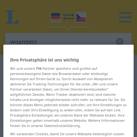
Ihre Privatsphäre ist uns wichtig
Deutsch-Tschechisch Wörterbuch
woanders
Wir und unsere
716
-Partner speichern und greifen auf
Deutsch-Tschechisch Übersetzung
personenbezogene Daten wie Browserdaten oder eindeutige
Kennungen auf Ihrem Gerät zu. Durch Auswahl von Akzeptieren
für "woanders"
aktivieren Sie Tracking-Technologien für die unter „Wir und unsere
Partner verarbeiten Daten, um Ihnen Dienste bereitzustellen“
aufgeführten Zwecke. Wenn Tracker deaktiviert sind, sind manche
Inhalte und Anzeigen möglicherweise nicht mehr so relevant für Sie. Sie
"woanders" Tschechisch
können dieses Menü jederzeit wieder aufrufen, um Ihre Einstellungen zu
ändern oder Ihre Einwilligung zu widerrufen, indem Sie auf den Link
Übersetzung
Privatsphäre-Einstellungen am unteren Rand der Webseite klicken. Ihre
Einstellungen gelten innerhalb unseres Website. Weitere Informationen
finden Sie in unserer Datenschutzerklärung.
„woanders“
Wir verwenden Cookies, damit Sie unsere Webseite bestmöglich nutzen