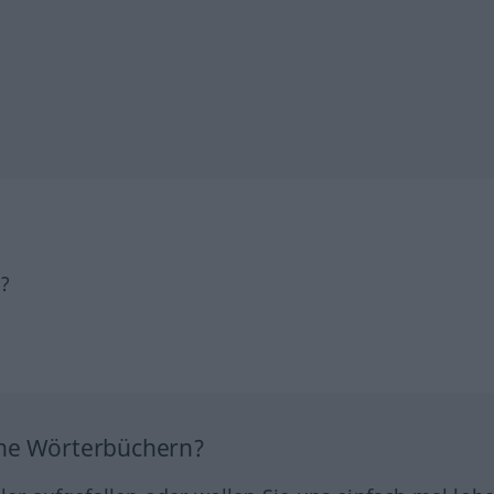
h?
ine Wörterbüchern?