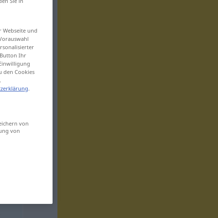
den Sie in
er Webseite und
 Vorauswahl
sonalisierter
Button Ihr
Einwilligung
zu den Cookies
.
zerklärung
.
eichern von
sung von