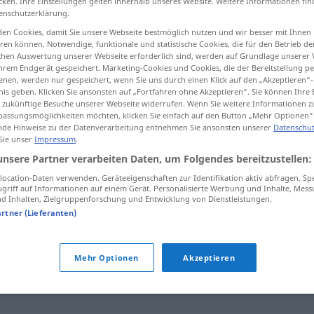
cken. Ihre Einstellungen gelten innerhalb unseres Website. Weitere Informationen fin
enschutzerklärung.
en Cookies, damit Sie unsere Webseite bestmöglich nutzen und wir besser mit Ihnen
en können. Notwendige, funktionale und statistische Cookies, die für den Betrieb d
ischen Auswertung unserer Webseite erforderlich sind, werden auf Grundlage unserer
tippen)
hrem Endgerät gespeichert. Marketing-Cookies und Cookies, die der Bereitstellung per
nen, werden nur gespeichert, wenn Sie uns durch einen Klick auf den „Akzeptieren“-
nis geben. Klicken Sie ansonsten auf „Fortfahren ohne Akzeptieren“. Sie können Ihre 
ür zukünftige Besuche unserer Webseite widerrufen. Wenn Sie weitere Informationen 
assungsmöglichkeiten möchten, klicken Sie einfach auf den Button „Mehr Optionen“
de Hinweise zu der Datenverarbeitung entnehmen Sie ansonsten unserer
Datenschut
 Sie unser
Impressum
.
anderswo
unsere Partner verarbeiten Daten, um Folgendes bereitzustellen:
ocation-Daten verwenden. Geräteeigenschaften zur Identifikation aktiv abfragen. Sp
griff auf Informationen auf einem Gerät. Personalisierte Werbung und Inhalte, Mes
 Inhalten, Zielgruppenforschung und Entwicklung von Dienstleistungen.
artner (Lieferanten)
Mehr Optionen
Akzeptieren