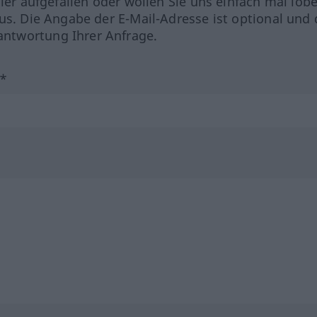
hler aufgefallen oder wollen Sie uns einfach mal lob
us. Die Angabe der E-Mail-Adresse ist optional und 
ntwortung Ihrer Anfrage.
?*