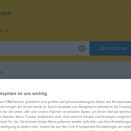
HMEN
ch
Übersetzen
wo
zung für "anderswo"
atsphäre ist uns wichtig
sere
716
-Partner speichern und greifen auf personenbezogene Daten wie Browserdat
etzung
Kennungen auf Ihrem Gerät zu. Durch Auswahl von Akzeptieren aktivieren Sie Trackin
n für die unter „Wir und unsere Partner verarbeiten Daten, um Ihnen Dienste bereitz
n Zwecke. Wenn Tracker deaktiviert sind, sind manche Inhalte und Anzeigen mögliche
evant für Sie. Sie können dieses Menü jederzeit wieder aufrufen, um Ihre Einstellung
inwilligung zu widerrufen, indem Sie auf den Link Privatsphäre-Einstellungen am unt