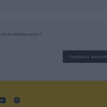
m Sie ein Häkchen setzen.*
Feedback absend
ook
YouTube
Instagram