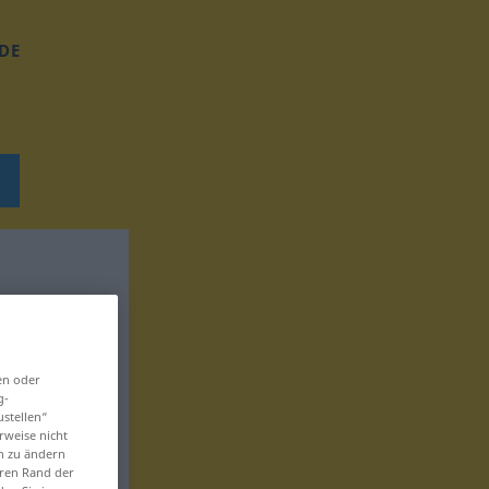
DE
en oder
g-
ustellen“
rweise nicht
en zu ändern
eren Rand der