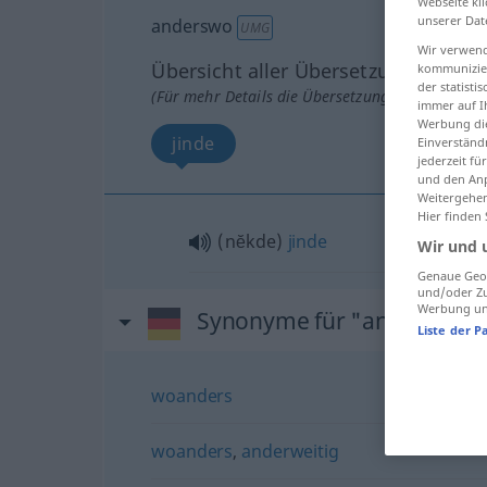
Webseite kli
unserer Dat
anderswo
UMG
Wir verwend
Übersicht aller Übersetzungen
kommunizier
der statist
(Für mehr Details die Übersetzung anklicken/an
immer auf I
Werbung die
jinde
Einverständ
jederzeit f
und den Anp
Weitergehen
Hier finden
(nĕkde)
jinde
Wir und 
Genaue Geol
und/oder Zu
Werbung und
Synonyme für "anderswo"
Liste der P
woanders
woanders
,
anderweitig