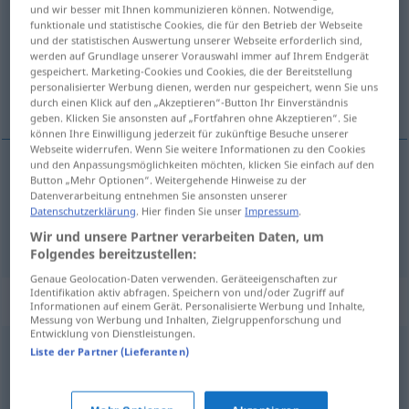
und wir besser mit Ihnen kommunizieren können. Notwendige,
funktionale und statistische Cookies, die für den Betrieb der Webseite
Übersicht aller Übersetzungen
und der statistischen Auswertung unserer Webseite erforderlich sind,
(Für mehr Details die Übersetzung anklicken/antippen)
werden auf Grundlage unserer Vorauswahl immer auf Ihrem Endgerät
gespeichert. Marketing-Cookies und Cookies, die der Bereitstellung
personalisierter Werbung dienen, werden nur gespeichert, wenn Sie uns
hubovat, láteřit
durch einen Klick auf den „Akzeptieren“-Button Ihr Einverständnis
geben. Klicken Sie ansonsten auf „Fortfahren ohne Akzeptieren“. Sie
können Ihre Einwilligung jederzeit für zukünftige Besuche unserer
Webseite widerrufen. Wenn Sie weitere Informationen zu den Cookies
und den Anpassungsmöglichkeiten möchten, klicken Sie einfach auf den
Button „Mehr Optionen“. Weitergehende Hinweise zu der
hubovat
(
gegen
na
)
wettern
AKK
AKK
Datenverarbeitung entnehmen Sie ansonsten unserer
Datenschutzerklärung
. Hier finden Sie unser
Impressum
.
láteřit
(
gegen
na
)
wettern
Wir und unsere Partner verarbeiten Daten, um
AKK
AKK
Folgendes bereitzustellen:
Genaue Geolocation-Daten verwenden. Geräteeigenschaften zur
Identifikation aktiv abfragen. Speichern von und/oder Zugriff auf
Synonyme für "wettern"
Informationen auf einem Gerät. Personalisierte Werbung und Inhalte,
Messung von Werbung und Inhalten, Zielgruppenforschung und
Entwicklung von Dienstleistungen.
Liste der Partner (Lieferanten)
gewittern