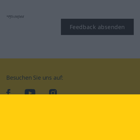
*Pflichtfeld
Feedback absenden
Besuchen Sie uns auf:
facebook
YouTube
Instagram
Langenscheidt