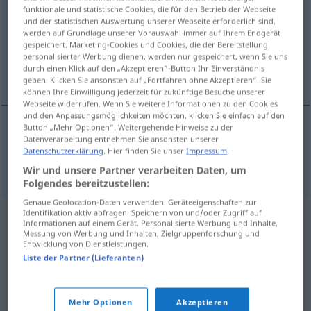
funktionale und statistische Cookies, die für den Betrieb der Webseite
und der statistischen Auswertung unserer Webseite erforderlich sind,
Übersicht aller Übersetzungen
werden auf Grundlage unserer Vorauswahl immer auf Ihrem Endgerät
(Für mehr Details die Übersetzung anklicken/antippen)
gespeichert. Marketing-Cookies und Cookies, die der Bereitstellung
personalisierter Werbung dienen, werden nur gespeichert, wenn Sie uns
durch einen Klick auf den „Akzeptieren“-Button Ihr Einverständnis
schimpfen, schelten
geben. Klicken Sie ansonsten auf „Fortfahren ohne Akzeptieren“. Sie
können Ihre Einwilligung jederzeit für zukünftige Besuche unserer
Webseite widerrufen. Wenn Sie weitere Informationen zu den Cookies
und den Anpassungsmöglichkeiten möchten, klicken Sie einfach auf den
Button „Mehr Optionen“. Weitergehende Hinweise zu der
Datenverarbeitung entnehmen Sie ansonsten unserer
schimpfen
,
schelten
hubovat
Datenschutzerklärung
. Hier finden Sie unser
Impressum
.
Wir und unsere Partner verarbeiten Daten, um
Folgendes bereitzustellen:
Genaue Geolocation-Daten verwenden. Geräteeigenschaften zur
Identifikation aktiv abfragen. Speichern von und/oder Zugriff auf
Informationen auf einem Gerät. Personalisierte Werbung und Inhalte,
Messung von Werbung und Inhalten, Zielgruppenforschung und
Entwicklung von Dienstleistungen.
Liste der Partner (Lieferanten)
Mehr Optionen
Akzeptieren